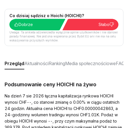
Co dzisiaj sądzisz o Hoichi (HOICHI)?
Dobrze
Słabo
Uwaga: Ta ankieta odzwierciedla wyłącznie opinie użytkowników i nie stanowi
porady finansowej. Nie jest ona wspierana przez Bybit EU ani nie ma na celu
wskazywania przyszłych wyników.
Przegląd
Aktualności
Ranking
Media społecznościowe
FAQ
Podsumowanie ceny HOICHI na żywo
Na dzień 7 sie 2026 łączna kapitalizacja rynkowa HOICHI
wynosi CHF--, co stanowi zmianę o 0.00% w ciągu ostatnich
24 godzin. Aktualna cena HOICHI to CHF0.00000042863, a
24-godzinny wolumen tradingu wynosi CHF1.01K. Podaż w
obiegu HOICHI wynosi --, przy czym maksymalna podaż to
369.37B. Pod względem kapitalizacji rynkowej HOICHI zajmuje