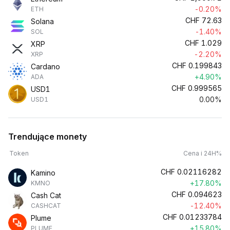
-0.20%
ETH
CHF
72.63
Solana
-1.40%
SOL
CHF
1.029
XRP
-2.20%
XRP
CHF
0.199843
Cardano
+4.90%
ADA
CHF
0.999565
USD1
0.00%
USD1
Trendujące monety
Token
Cena i 24H%
CHF
0.02116282
Kamino
+17.80%
KMNO
CHF
0.094623
Cash Cat
-12.40%
CASHCAT
CHF
0.01233784
Plume
+15.80%
PLUME