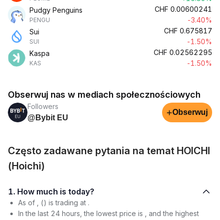
CHF
0.00600241
Pudgy Penguins
-3.40%
PENGU
CHF
0.675817
Sui
-1.50%
SUI
CHF
0.02562295
Kaspa
-1.50%
KAS
Obserwuj nas w mediach społecznościowych
Followers
+
Obserwuj
@Bybit EU
Często zadawane pytania na temat HOICHI
(Hoichi)
1. How much is today?
As of , () is trading at .
In the last 24 hours, the lowest price is , and the highest