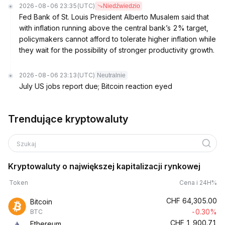
2026-08-06 23:35
(UTC)
Niedźwiedzio
Fed Bank of St. Louis President Alberto Musalem said that
with inflation running above the central bank’s 2% target,
policymakers cannot afford to tolerate higher inflation while
they wait for the possibility of stronger productivity growth.
2026-08-06 23:13
(UTC)
Neutralnie
July US jobs report due; Bitcoin reaction eyed
Trendujące kryptowaluty
Szukaj
Kryptowaluty o największej kapitalizacji rynkowej
Token
Cena i 24H%
CHF
64,305.00
Bitcoin
-0.30%
BTC
CHF
1,900.71
Ethereum