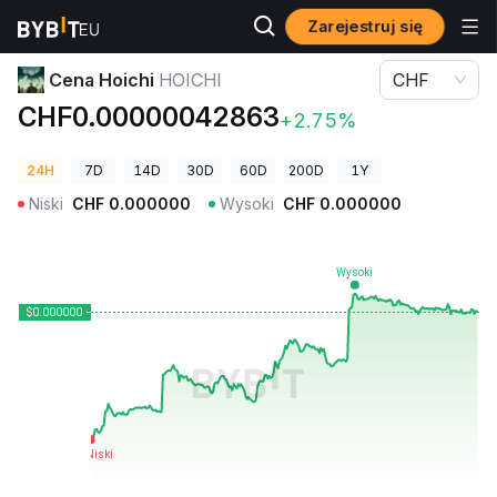
Zarejestruj się
Ceny kryptowalut
Cena Hoichi HOICHI
Cena Hoichi
HOICHI
CHF
CHF0.00000042863
+2.75%
24H
7D
14D
30D
60D
200D
1Y
Niski
CHF
0.000000
Wysoki
CHF
0.000000