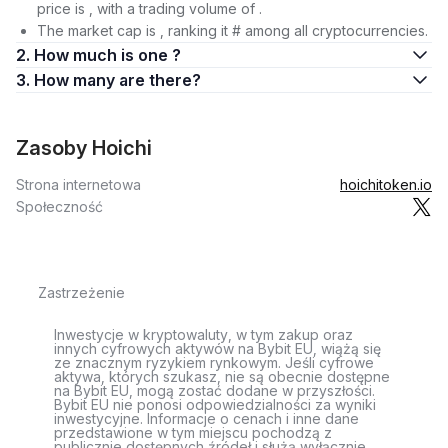
price is , with a trading volume of .
The market cap is , ranking it # among all cryptocurrencies.
2. How much is one ?
3. How many are there?
Zasoby Hoichi
Strona internetowa
hoichitoken.io
Społeczność
Zastrzeżenie
Inwestycje w kryptowaluty, w tym zakup oraz
innych cyfrowych aktywów na Bybit EU, wiążą się
ze znacznym ryzykiem rynkowym. Jeśli cyfrowe
aktywa, których szukasz, nie są obecnie dostępne
na Bybit EU, mogą zostać dodane w przyszłości.
Bybit EU nie ponosi odpowiedzialności za wyniki
inwestycyjne. Informacje o cenach i inne dane
przedstawione w tym miejscu pochodzą z
publicznie dostępnych źródeł i służą wyłącznie