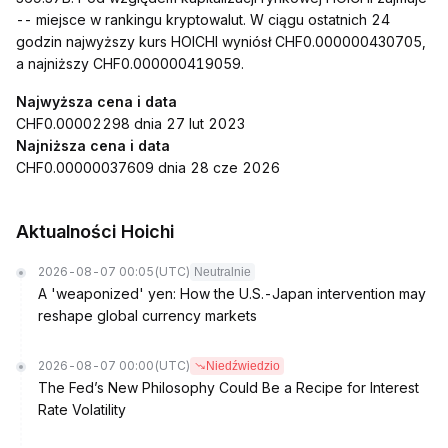
-- miejsce w rankingu kryptowalut. W ciągu ostatnich 24
godzin najwyższy kurs HOICHI wyniósł CHF0.000000430705,
a najniższy CHF0.000000419059.
Najwyższa cena i data
CHF0.00002298 dnia 27 lut 2023
Najniższa cena i data
CHF0.00000037609 dnia 28 cze 2026
Aktualności Hoichi
2026-08-07 00:05
(UTC)
Neutralnie
A 'weaponized' yen: How the U.S.-Japan intervention may
reshape global currency markets
2026-08-07 00:00
(UTC)
Niedźwiedzio
The Fed’s New Philosophy Could Be a Recipe for Interest
Rate Volatility