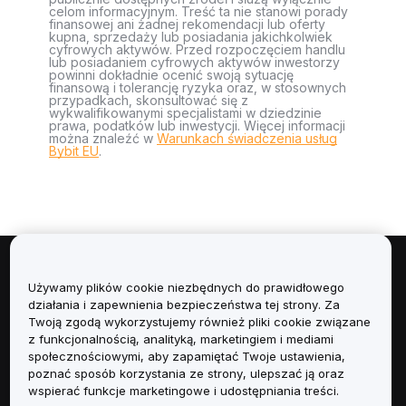
celom informacyjnym. Treść ta nie stanowi porady
finansowej ani żadnej rekomendacji lub oferty
kupna, sprzedaży lub posiadania jakichkolwiek
cyfrowych aktywów. Przed rozpoczęciem handlu
lub posiadaniem cyfrowych aktywów inwestorzy
powinni dokładnie ocenić swoją sytuację
finansową i tolerancję ryzyka oraz, w stosownych
przypadkach, skonsultować się z
wykwalifikowanymi specjalistami w dziedzinie
prawa, podatków lub inwestycji. Więcej informacji
można znaleźć w
Warunkach świadczenia usług
Bybit EU
.
Informacje
Używamy plików cookie niezbędnych do prawidłowego
działania i zapewnienia bezpieczeństwa tej strony. Za
Usługi
Twoją zgodą wykorzystujemy również pliki cookie związane
z funkcjonalnością, analityką, marketingiem i mediami
społecznościowymi, aby zapamiętać Twoje ustawienia,
Obsługa Klienta
poznać sposób korzystania ze strony, ulepszać ją oraz
wspierać funkcje marketingowe i udostępniania treści.