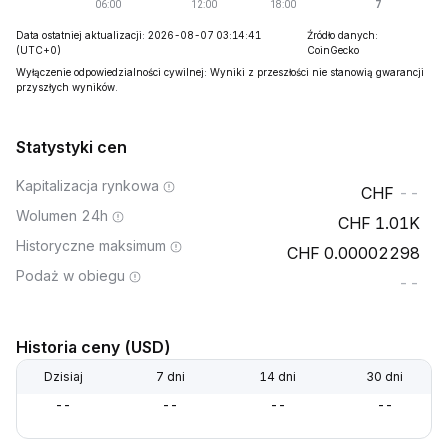
Data ostatniej aktualizacji: 2026-08-07 03:14:41
Źródło danych:
(UTC+0)
CoinGecko
Wyłączenie odpowiedzialności cywilnej: Wyniki z przeszłości nie stanowią gwarancji
przyszłych wyników.
Statystyki cen
Kapitalizacja rynkowa
--
Wolumen 24h
1.01K
Historyczne maksimum
0.00002298
Podaż w obiegu
--
Historia ceny (USD)
Dzisiaj
7 dni
14 dni
30 dni
--
--
--
--