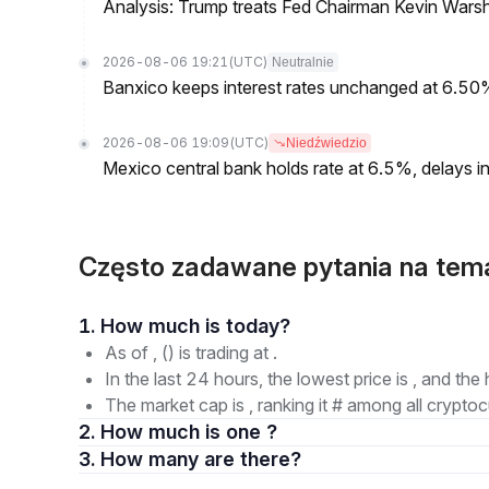
Analysis: Trump treats Fed Chairman Kevin Warsh 
2026-08-06 19:21
(UTC)
Neutralnie
Banxico keeps interest rates unchanged at 6.5
2026-08-06 19:09
(UTC)
Niedźwiedzio
Mexico central bank holds rate at 6.5%, delays inf
Często zadawane pytania na tem
1. How much is today?
As of , () is trading at .
In the last 24 hours, the lowest price is , and the 
The market cap is , ranking it # among all cryptoc
2. How much is one ?
3. How many are there?