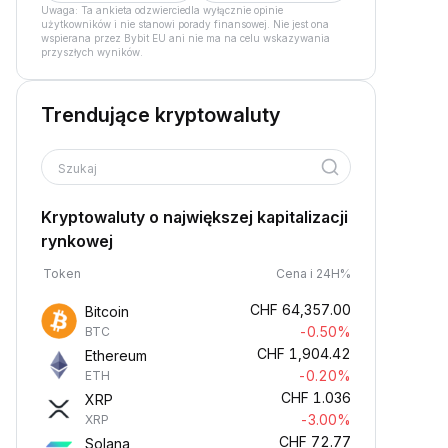
Uwaga: Ta ankieta odzwierciedla wyłącznie opinie
użytkowników i nie stanowi porady finansowej. Nie jest ona
wspierana przez Bybit EU ani nie ma na celu wskazywania
przyszłych wyników.
Trendujące kryptowaluty
Szukaj
Kryptowaluty o największej kapitalizacji
rynkowej
Token
Cena i 24H%
CHF
64,357.00
Bitcoin
-0.50%
BTC
CHF
1,904.42
Ethereum
-0.20%
ETH
CHF
1.036
XRP
-3.00%
XRP
CHF
72.77
Solana