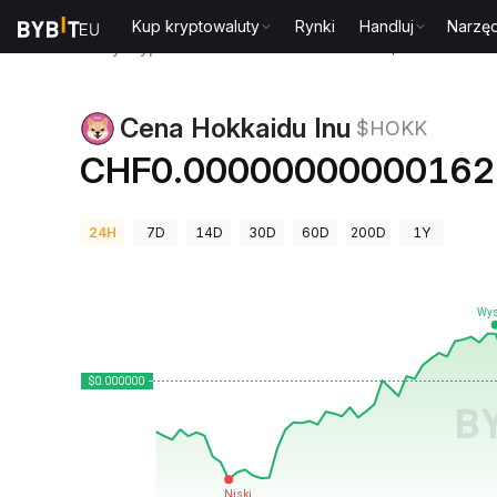
Kup kryptowaluty
Rynki
Handluj
Narzęd
Ceny kryptowalut
Cena Hokkaidu Inu $HOKK
Cena Hokkaidu Inu
$HOKK
CHF0.00000000000162
24H
7D
14D
30D
60D
200D
1Y