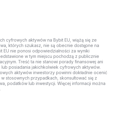
ych cyfrowych aktywów na Bybit EU, wiążą się ze
wa, których szukasz, nie są obecnie dostępne na
it EU nie ponosi odpowiedzialności za wyniki
rzedstawione w tym miejscu pochodzą z publicznie
acyjnym. Treść ta nie stanowi porady finansowej ani
 lub posiadania jakichkolwiek cyfrowych aktywów.
rowych aktywów inwestorzy powinni dokładnie ocenić
z, w stosownych przypadkach, skonsultować się z
wa, podatków lub inwestycji. Więcej informacji można
.