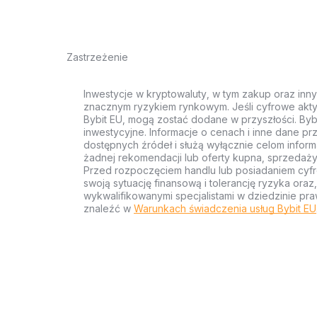
Zastrzeżenie
Inwestycje w kryptowaluty, w tym zakup oraz inn
znacznym ryzykiem rynkowym. Jeśli cyfrowe akty
Bybit EU, mogą zostać dodane w przyszłości. Byb
inwestycyjne. Informacje o cenach i inne dane p
dostępnych źródeł i służą wyłącznie celom inform
żadnej rekomendacji lub oferty kupna, sprzedaży
Przed rozpoczęciem handlu lub posiadaniem cyf
swoją sytuację finansową i tolerancję ryzyka ora
wykwalifikowanymi specjalistami w dziedzinie pra
znaleźć w
Warunkach świadczenia usług Bybit EU