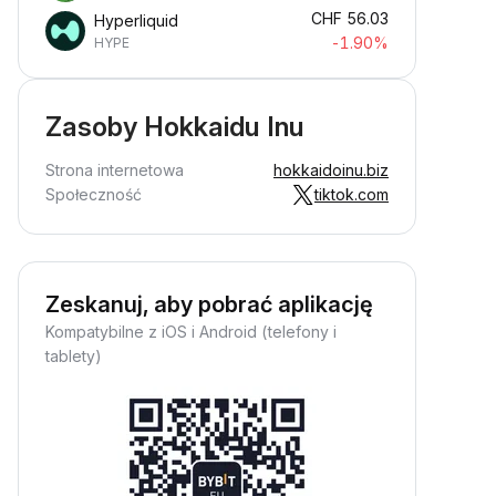
CHF
56.03
Hyperliquid
-1.90%
HYPE
Zasoby Hokkaidu Inu
Strona internetowa
hokkaidoinu.biz
Społeczność
tiktok.com
Zeskanuj, aby pobrać aplikację
Kompatybilne z iOS i Android (telefony i
tablety)