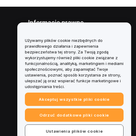
Informacje prawne
Polityka dotycząca konfliktu
interesów
Używamy plików cookie niezbędnych do
prawidłowego działania i zapewnienia
Podsumowanie polityki
bezpieczeństwa tej strony. Za Twoją zgodą
powiernictwa i zarządzania
wykorzystujemy również pliki cookie związane z
funkcjonalnością, analityką, marketingiem i mediami
Informacje ESG
społecznościowymi, aby zapamiętać Twoje
ustawienia, poznać sposób korzystania ze strony,
Biuletyny informacyjne
ulepszać ją oraz wspierać funkcje marketingowe i
kryptoaktywów
udostępniania treści.
Akceptuj wszystkie pliki cookie
Odrzuć dodatkowe pliki cookie
Ustawienia plików cookie