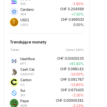
-1.80%
SOL
CHF
0.204599
Cardano
+7.50%
ADA
CHF
0.999533
USD1
0.00%
USD1
Trendujące monety
Token
Cena i 24H%
CHF
0.03433135
Hashflow
+91.80%
HFT
CHF
0.098142
Cash Cat
-10.00%
CASHCAT
CHF
0.091787
Canton
-10.80%
CC
CHF
0.675435
Sui
-2.30%
SUI
CHF
0.00000281
Pepe
-2.10%
PEPE