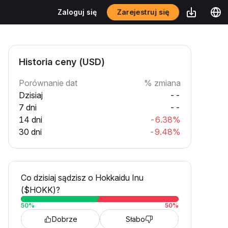
Zarejestruj się
Zaloguj się
Historia ceny (USD)
Porównanie dat
% zmiana
Dzisiaj
--
7 dni
--
14 dni
-6.38%
30 dni
-9.48%
Co dzisiaj sądzisz o Hokkaidu Inu
($HOKK)?
50
%
50
%
Dobrze
Słabo