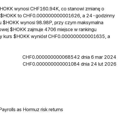
a $HOKK wynosi CHF160.94K, co stanowi zmianę o
ena $HOKK to CHF0.000000000001626, a 24-godzinny
gu $HOKK wynosi 98.98P, przy czym maksymalna
kowej $HOKK zajmuje 4706 miejsce w rankingu
ższy kurs $HOKK wyniósł CHF0.000000000001635, a
CHF0.000000000068542 dnia 6 mar 2024
CHF0.000000000001084 dnia 24 lut 2026
ayrolls as Hormuz risk returns