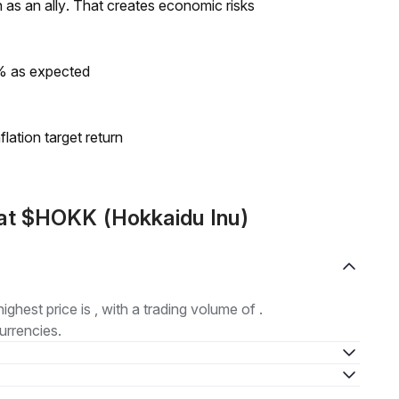
as an ally. That creates economic risks
0% as expected
lation target return
at $HOKK (Hokkaidu Inu)
highest price is , with a trading volume of .
urrencies.