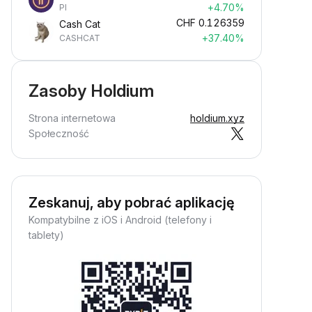
+4.70%
PI
CHF
0.126359
Cash Cat
+37.40%
CASHCAT
Zasoby Holdium
Strona internetowa
holdium.xyz
Społeczność
Zeskanuj, aby pobrać aplikację
Kompatybilne z iOS i Android (telefony i
tablety)