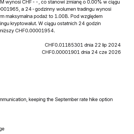
a HM wynosi CHF--, co stanowi zmianę o 0.00% w ciągu
00001965, a 24-godzinny wolumen tradingu wynosi
ym maksymalna podaż to 1.00B. Pod względem
kingu kryptowalut. W ciągu ostatnich 24 godzin
ajniższy CHF0.00001954.
CHF0.01185301 dnia 22 lip 2024
CHF0.00001901 dnia 24 cze 2026
ommunication, keeping the September rate hike option
ge