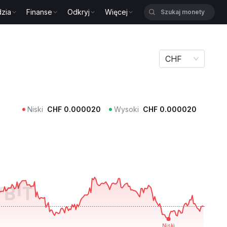
zia
Finanse
Odkryj
Więcej
CHF
Niski
CHF
0.000020
Wysoki
CHF
0.000020