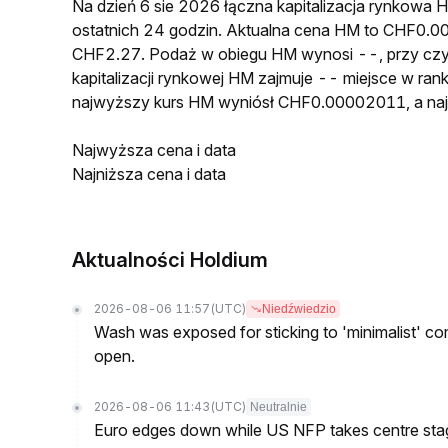
Na dzień 6 sie 2026 łączna kapitalizacja rynkow
ostatnich 24 godzin. Aktualna cena HM to CHF0.
CHF2.27. Podaż w obiegu HM wynosi --, przy cz
kapitalizacji rynkowej HM zajmuje -- miejsce w ran
najwyższy kurs HM wyniósł CHF0.00002011, a n
Najwyższa cena i data
Najniższa cena i data
Aktualności Holdium
2026-08-06 11:57
(UTC)
Niedźwiedzio
Wash was exposed for sticking to 'minimalist' c
open.
2026-08-06 11:43
(UTC)
Neutralnie
Euro edges down while US NFP takes centre sta