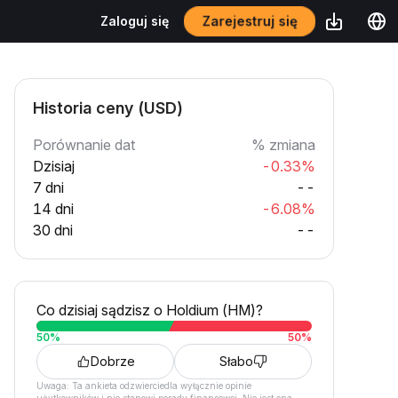
Zarejestruj się
Zaloguj się
Historia ceny (USD)
Porównanie dat
% zmiana
Dzisiaj
-0.33%
7 dni
--
14 dni
-6.08%
30 dni
--
Co dzisiaj sądzisz o Holdium (HM)?
50
%
50
%
Dobrze
Słabo
Uwaga: Ta ankieta odzwierciedla wyłącznie opinie