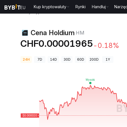
Kup kryptowaluty
Rynki
Handluj
Narzęd
Ceny kryptowalut
Cena Holdium HM
Cena Holdium
HM
CHF0.00001965
-0.18%
24H
7D
14D
30D
60D
200D
1Y