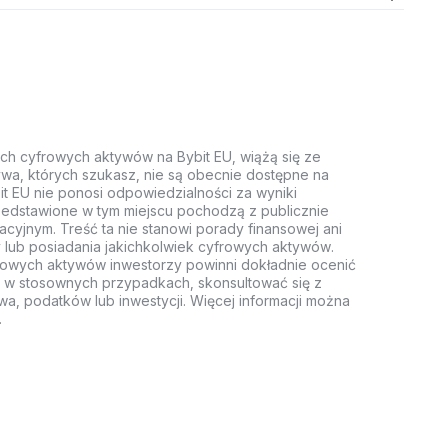
ych cyfrowych aktywów na Bybit EU, wiążą się ze
wa, których szukasz, nie są obecnie dostępne na
it EU nie ponosi odpowiedzialności za wyniki
rzedstawione w tym miejscu pochodzą z publicznie
acyjnym. Treść ta nie stanowi porady finansowej ani
 lub posiadania jakichkolwiek cyfrowych aktywów.
rowych aktywów inwestorzy powinni dokładnie ocenić
z, w stosownych przypadkach, skonsultować się z
wa, podatków lub inwestycji. Więcej informacji można
.