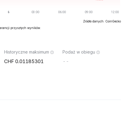
Źródło danych: CoinGecko
warancji przyszłych wyników.
Historyczne maksimum
Podaż w obiegu
0.01185301
--
o