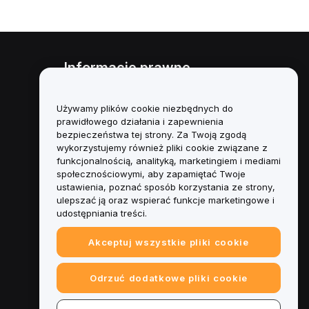
Informacje prawne
Polityka dotycząca konfliktu
interesów
Używamy plików cookie niezbędnych do
prawidłowego działania i zapewnienia
Podsumowanie polityki
bezpieczeństwa tej strony. Za Twoją zgodą
powiernictwa i zarządzania
wykorzystujemy również pliki cookie związane z
funkcjonalnością, analityką, marketingiem i mediami
Informacje ESG
społecznościowymi, aby zapamiętać Twoje
ustawienia, poznać sposób korzystania ze strony,
Biuletyny informacyjne
ulepszać ją oraz wspierać funkcje marketingowe i
kryptoaktywów
udostępniania treści.
Akceptuj wszystkie pliki cookie
Odrzuć dodatkowe pliki cookie