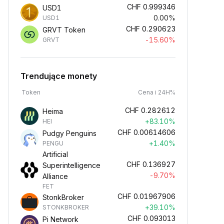
CHF
0.999346
USD1
0.00%
USD1
CHF
0.290623
GRVT Token
-15.60%
GRVT
Trendujące monety
Token
Cena i 24H%
CHF
0.282612
Heima
+83.10%
HEI
CHF
0.00614606
Pudgy Penguins
+1.40%
PENGU
Artificial
CHF
0.136927
Superintelligence
-9.70%
Alliance
FET
CHF
0.01967906
StonkBroker
+39.10%
STONKBROKER
CHF
0.093013
Pi Network