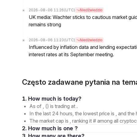
2026-08-06 11:26
(UTC)
Niedźwiedzio
UK media: Wachter sticks to cautious market guida
remains strong
2026-08-06 11:23
(UTC)
Niedźwiedzio
Influenced by inflation data and lending expectat
interest rates at its September meeting.
Często zadawane pytania na tem
1. How much is today?
As of , () is trading at .
In the last 24 hours, the lowest price is , and the 
The market cap is , ranking it # among all cryptoc
2. How much is one ?
3. How many are there?