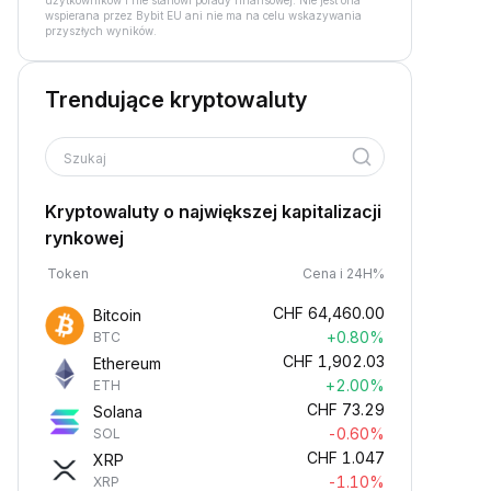
użytkowników i nie stanowi porady finansowej. Nie jest ona
wspierana przez Bybit EU ani nie ma na celu wskazywania
przyszłych wyników.
Trendujące kryptowaluty
Szukaj
Kryptowaluty o największej kapitalizacji
rynkowej
Token
Cena i 24H%
CHF
64,460.00
Bitcoin
+0.80%
BTC
CHF
1,902.03
Ethereum
+2.00%
ETH
CHF
73.29
Solana
-0.60%
SOL
CHF
1.047
XRP
-1.10%
XRP