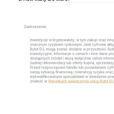
Zastrzeżenie
Inwestycje w kryptowaluty, w tym zakup oraz inn
znacznym ryzykiem rynkowym. Jeśli cyfrowe akty
Bybit EU, mogą zostać dodane w przyszłości. Byb
inwestycyjne. Informacje o cenach i inne dane p
dostępnych źródeł i służą wyłącznie celom inform
żadnej rekomendacji lub oferty kupna, sprzedaży
Przed rozpoczęciem handlu lub posiadaniem cyf
swoją sytuację finansową i tolerancję ryzyka ora
wykwalifikowanymi specjalistami w dziedzinie pra
znaleźć w
Warunkach świadczenia usług Bybit EU