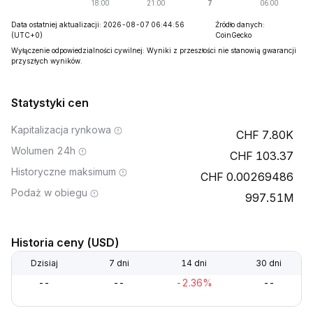
Data ostatniej aktualizacji: 2026-08-07 06:44:56
Źródło danych:
(UTC+0)
CoinGecko
Wyłączenie odpowiedzialności cywilnej: Wyniki z przeszłości nie stanowią gwarancji
przyszłych wyników.
Statystyki cen
Kapitalizacja rynkowa
7.80K
Wolumen 24h
103.37
Historyczne maksimum
0.00269486
Podaż w obiegu
997.51M
Historia ceny (USD)
Dzisiaj
7 dni
14 dni
30 dni
--
--
-2.36%
--