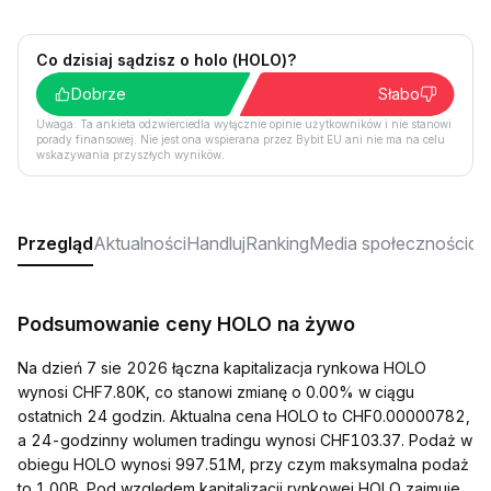
Co dzisiaj sądzisz o holo (HOLO)?
Dobrze
Słabo
Uwaga: Ta ankieta odzwierciedla wyłącznie opinie użytkowników i nie stanowi
porady finansowej. Nie jest ona wspierana przez Bybit EU ani nie ma na celu
wskazywania przyszłych wyników.
Przegląd
Aktualności
Handluj
Ranking
Media społecznościo
Podsumowanie ceny HOLO na żywo
Na dzień 7 sie 2026 łączna kapitalizacja rynkowa HOLO
wynosi CHF7.80K, co stanowi zmianę o 0.00% w ciągu
ostatnich 24 godzin. Aktualna cena HOLO to CHF0.00000782,
a 24-godzinny wolumen tradingu wynosi CHF103.37. Podaż w
obiegu HOLO wynosi 997.51M, przy czym maksymalna podaż
to 1.00B. Pod względem kapitalizacji rynkowej HOLO zajmuje