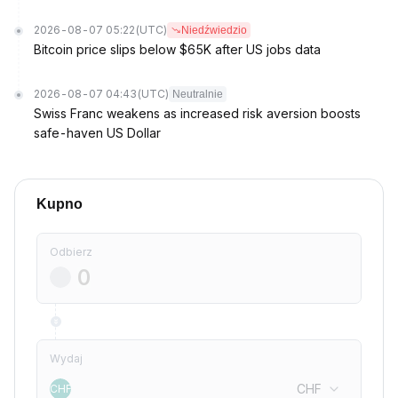
2026-08-07 05:22
(UTC)
Niedźwiedzio
Bitcoin price slips below $65K after US jobs data
2026-08-07 04:43
(UTC)
Neutralnie
Swiss Franc weakens as increased risk aversion boosts
safe-haven US Dollar
Kupno
Odbierz
Wydaj
CHF
CHF