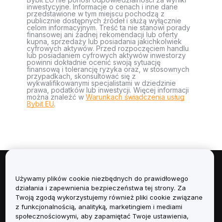
inwestycyjne. Informacje o cenach i inne dane
przedstawione w tym miejscu pochodzą z
publicznie dostępnych źródeł i służą wyłącznie
celom informacyjnym. Treść ta nie stanowi porady
finansowej ani żadnej rekomendacji lub oferty
kupna, sprzedaży lub posiadania jakichkolwiek
cyfrowych aktywów. Przed rozpoczęciem handlu
lub posiadaniem cyfrowych aktywów inwestorzy
powinni dokładnie ocenić swoją sytuację
finansową i tolerancję ryzyka oraz, w stosownych
przypadkach, skonsultować się z
wykwalifikowanymi specjalistami w dziedzinie
prawa, podatków lub inwestycji. Więcej informacji
można znaleźć w
Warunkach świadczenia usług
Bybit EU
.
Informacje
Używamy plików cookie niezbędnych do prawidłowego
działania i zapewnienia bezpieczeństwa tej strony. Za
Usługi
Twoją zgodą wykorzystujemy również pliki cookie związane
z funkcjonalnością, analityką, marketingiem i mediami
społecznościowymi, aby zapamiętać Twoje ustawienia,
Obsługa Klienta