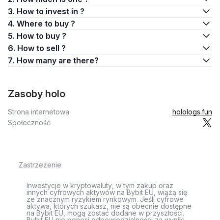
3. How to invest in ?
4. Where to buy ?
5. How to buy ?
6. How to sell ?
7. How many are there?
Zasoby holo
Strona internetowa
holologs.fun
Społeczność
Zastrzeżenie
Inwestycje w kryptowaluty, w tym zakup oraz
innych cyfrowych aktywów na Bybit EU, wiążą się
ze znacznym ryzykiem rynkowym. Jeśli cyfrowe
aktywa, których szukasz, nie są obecnie dostępne
na Bybit EU, mogą zostać dodane w przyszłości.
Bybit EU nie ponosi odpowiedzialności za wyniki