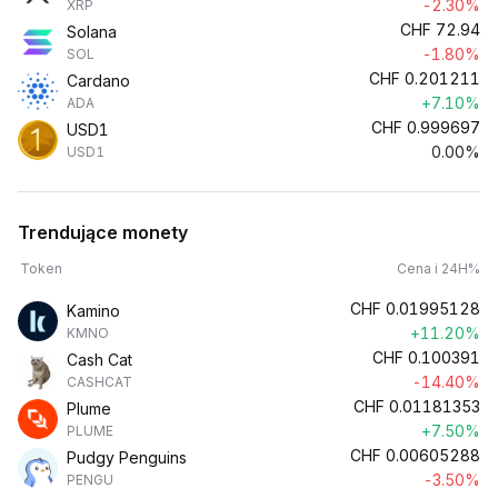
-2.30%
XRP
CHF
72.94
Solana
-1.80%
SOL
CHF
0.201211
Cardano
+7.10%
ADA
CHF
0.999697
USD1
0.00%
USD1
Trendujące monety
Token
Cena i 24H%
CHF
0.01995128
Kamino
+11.20%
KMNO
CHF
0.100391
Cash Cat
-14.40%
CASHCAT
CHF
0.01181353
Plume
+7.50%
PLUME
CHF
0.00605288
Pudgy Penguins
-3.50%
PENGU