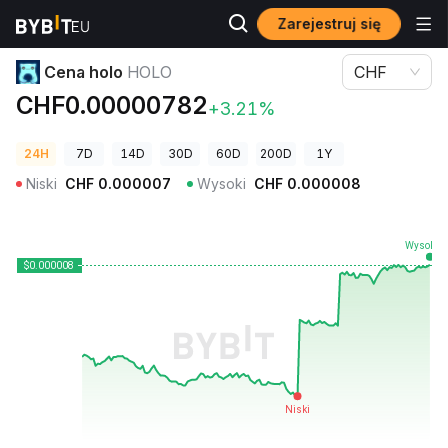
Zarejestruj się
Ceny kryptowalut
Cena holo HOLO
Cena holo
HOLO
CHF
CHF0.00000782
+3.21%
24H
7D
14D
30D
60D
200D
1Y
Niski
CHF
0.000007
Wysoki
CHF
0.000008