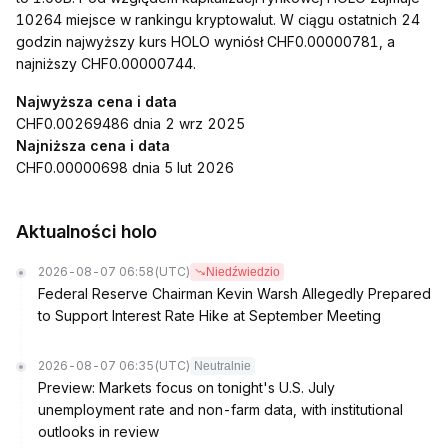
10264 miejsce w rankingu kryptowalut. W ciągu ostatnich 24
godzin najwyższy kurs HOLO wyniósł CHF0.00000781, a
najniższy CHF0.00000744.
Najwyższa cena i data
CHF0.00269486 dnia 2 wrz 2025
Najniższa cena i data
CHF0.00000698 dnia 5 lut 2026
Aktualności holo
2026-08-07 06:58
(UTC)
Niedźwiedzio
Federal Reserve Chairman Kevin Warsh Allegedly Prepared
to Support Interest Rate Hike at September Meeting
2026-08-07 06:35
(UTC)
Neutralnie
Preview: Markets focus on tonight's U.S. July
unemployment rate and non-farm data, with institutional
outlooks in review