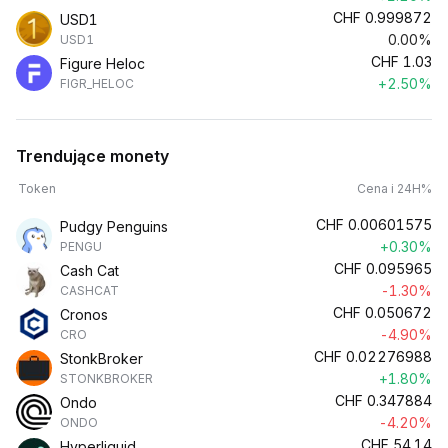
CHF
0.999872
USD1
0.00%
USD1
CHF
1.03
Figure Heloc
+2.50%
FIGR_HELOC
Trendujące monety
Token
Cena i 24H%
CHF
0.00601575
Pudgy Penguins
+0.30%
PENGU
CHF
0.095965
Cash Cat
-1.30%
CASHCAT
CHF
0.050672
Cronos
-4.90%
CRO
CHF
0.02276988
StonkBroker
+1.80%
STONKBROKER
CHF
0.347884
Ondo
-4.20%
ONDO
CHF
54.14
Hyperliquid