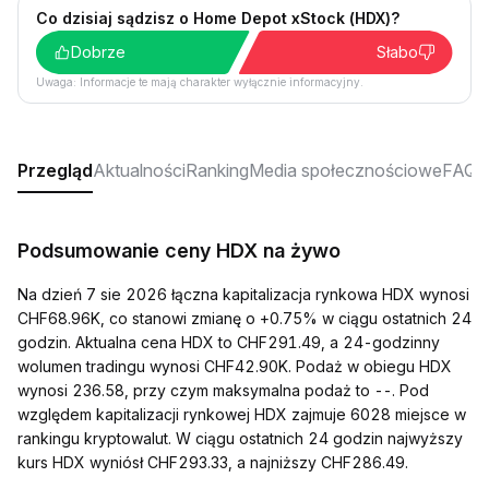
Co dzisiaj sądzisz o Home Depot xStock (HDX)?
Dobrze
Słabo
Uwaga: Informacje te mają charakter wyłącznie informacyjny.
Przegląd
Aktualności
Ranking
Media społecznościowe
FAQ
Podsumowanie ceny HDX na żywo
Na dzień 7 sie 2026 łączna kapitalizacja rynkowa HDX wynosi
CHF68.96K, co stanowi zmianę o +0.75% w ciągu ostatnich 24
godzin. Aktualna cena HDX to CHF291.49, a 24-godzinny
wolumen tradingu wynosi CHF42.90K. Podaż w obiegu HDX
wynosi 236.58, przy czym maksymalna podaż to --. Pod
względem kapitalizacji rynkowej HDX zajmuje 6028 miejsce w
rankingu kryptowalut. W ciągu ostatnich 24 godzin najwyższy
kurs HDX wyniósł CHF293.33, a najniższy CHF286.49.