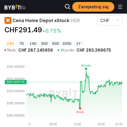
Zarejestruj się
Ceny kryptowalut
Cena Home Depot xStock HDX
Cena Home Depot xStock
HDX
CHF
CHF291.49
+0.75%
24H
7D
14D
30D
60D
200D
1Y
Niski
CHF
287.145656
Wysoki
CHF
293.269675