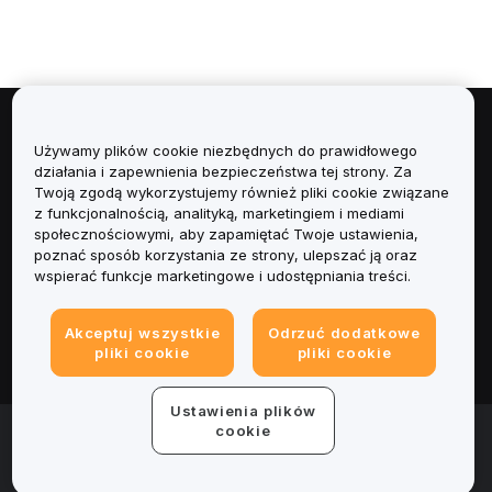
Informacje
Używamy plików cookie niezbędnych do prawidłowego
działania i zapewnienia bezpieczeństwa tej strony. Za
Usługi
Twoją zgodą wykorzystujemy również pliki cookie związane
z funkcjonalnością, analityką, marketingiem i mediami
społecznościowymi, aby zapamiętać Twoje ustawienia,
Obsługa Klienta
poznać sposób korzystania ze strony, ulepszać ją oraz
wspierać funkcje marketingowe i udostępniania treści.
Produkty
Akceptuj wszystkie
Odrzuć dodatkowe
Informacje prawne
pliki cookie
pliki cookie
Ustawienia plików
© 2025-2026 Bybit.eu. Wszystkie prawa zastrzeżone.
cookie
Warunki świadczenia usług
|
Polityka Prywatności
|
Dane
firmy (Impressum)
|
Centrum preferencji plików cookie