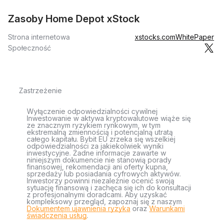
Zasoby Home Depot xStock
Strona internetowa
xstocks.com
WhitePaper
Społeczność
Zastrzeżenie
Wyłączenie odpowiedzialności cywilnej
Inwestowanie w aktywa kryptowalutowe wiąże się
ze znacznym ryzykiem rynkowym, w tym
ekstremalną zmiennością i potencjalną utratą
całego kapitału. Bybit EU zrzeka się wszelkiej
odpowiedzialności za jakiekolwiek wyniki
inwestycyjne. Żadne informacje zawarte w
niniejszym dokumencie nie stanowią porady
finansowej, rekomendacji ani oferty kupna,
sprzedaży lub posiadania cyfrowych aktywów.
Inwestorzy powinni niezależnie ocenić swoją
sytuację finansową i zachęca się ich do konsultacji
z profesjonalnymi doradcami. Aby uzyskać
kompleksowy przegląd, zapoznaj się z naszym
Dokumentem ujawnienia ryzyka
oraz
Warunkami
świadczenia usług
.