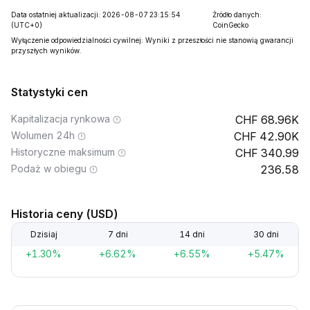
Data ostatniej aktualizacji: 2026-08-07 23:15:54
Źródło danych:
(UTC+0)
CoinGecko
Wyłączenie odpowiedzialności cywilnej: Wyniki z przeszłości nie stanowią gwarancji
przyszłych wyników.
Statystyki cen
Kapitalizacja rynkowa
68.96K
Wolumen 24h
42.90K
Historyczne maksimum
340.99
Podaż w obiegu
236.58
Historia ceny (USD)
Dzisiaj
7 dni
14 dni
30 dni
+1.30%
+6.62%
+6.55%
+5.47%