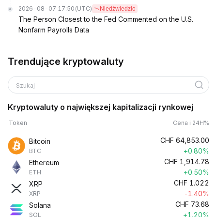
2026-08-07 17:50
(UTC)
Niedźwiedzio
The Person Closest to the Fed Commented on the U.S.
Nonfarm Payrolls Data
Trendujące kryptowaluty
Szukaj
Kryptowaluty o największej kapitalizacji rynkowej
Token
Cena i 24H%
CHF
64,853.00
Bitcoin
+0.80%
BTC
CHF
1,914.78
Ethereum
+0.50%
ETH
CHF
1.022
XRP
-1.40%
XRP
CHF
73.68
Solana
+1.20%
SOL