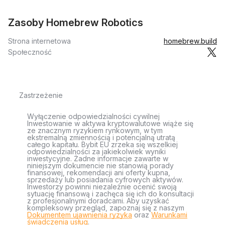
Zasoby Homebrew Robotics
Strona internetowa
homebrew.build
Społeczność
Zastrzeżenie
Wyłączenie odpowiedzialności cywilnej
Inwestowanie w aktywa kryptowalutowe wiąże się
ze znacznym ryzykiem rynkowym, w tym
ekstremalną zmiennością i potencjalną utratą
całego kapitału. Bybit EU zrzeka się wszelkiej
odpowiedzialności za jakiekolwiek wyniki
inwestycyjne. Żadne informacje zawarte w
niniejszym dokumencie nie stanowią porady
finansowej, rekomendacji ani oferty kupna,
sprzedaży lub posiadania cyfrowych aktywów.
Inwestorzy powinni niezależnie ocenić swoją
sytuację finansową i zachęca się ich do konsultacji
z profesjonalnymi doradcami. Aby uzyskać
kompleksowy przegląd, zapoznaj się z naszym
Dokumentem ujawnienia ryzyka
oraz
Warunkami
świadczenia usług
.