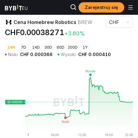
Zarejestruj się
Ceny kryptowalut
Cena Homebrew Robotics BREW
Cena Homebrew Robotics
BREW
CHF
CHF0.00038271
+3.80%
24H
7D
14D
30D
60D
200D
1Y
Niski
CHF
0.000366
Wysoki
CHF
0.000410