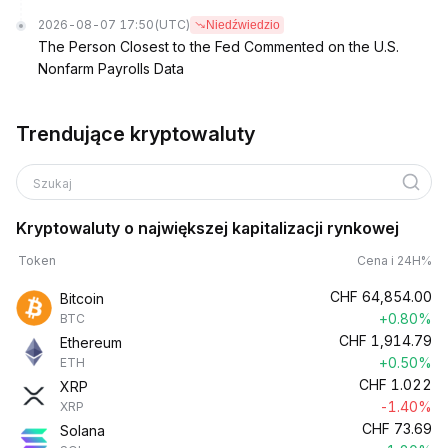
2026-08-07 17:50
(UTC)
Niedźwiedzio
The Person Closest to the Fed Commented on the U.S.
Nonfarm Payrolls Data
Trendujące kryptowaluty
Szukaj
Kryptowaluty o największej kapitalizacji rynkowej
Token
Cena i 24H%
CHF
64,854.00
Bitcoin
+0.80%
BTC
CHF
1,914.79
Ethereum
+0.50%
ETH
CHF
1.022
XRP
-1.40%
XRP
CHF
73.69
Solana