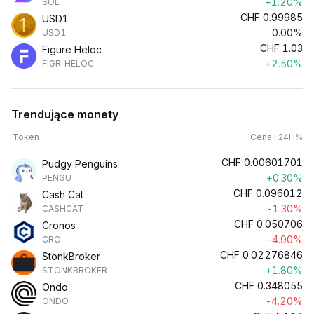
+1.20%
SOL
CHF
0.99985
USD1
0.00%
USD1
CHF
1.03
Figure Heloc
+2.50%
FIGR_HELOC
Trendujące monety
Token
Cena i 24H%
CHF
0.00601701
Pudgy Penguins
+0.30%
PENGU
CHF
0.096012
Cash Cat
-1.30%
CASHCAT
CHF
0.050706
Cronos
-4.90%
CRO
CHF
0.02276846
StonkBroker
+1.80%
STONKBROKER
CHF
0.348055
Ondo
-4.20%
ONDO