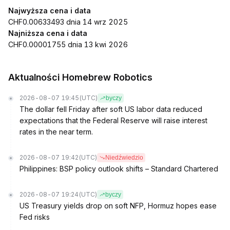
Najwyższa cena i data
CHF0.00633493 dnia 14 wrz 2025
Najniższa cena i data
CHF0.00001755 dnia 13 kwi 2026
Aktualności Homebrew Robotics
2026-08-07 19:45
(UTC)
byczy
The dollar fell Friday after soft US labor data reduced
expectations that the Federal Reserve will raise interest
rates in the near term.
2026-08-07 19:42
(UTC)
Niedźwiedzio
Philippines: BSP policy outlook shifts – Standard Chartered
2026-08-07 19:24
(UTC)
byczy
US Treasury yields drop on soft NFP, Hormuz hopes ease
Fed risks