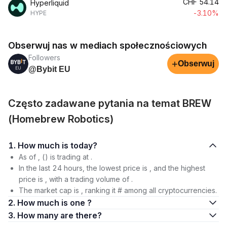
CHF
54.14
Hyperliquid
-3.10%
HYPE
Obserwuj nas w mediach społecznościowych
Followers
+
Obserwuj
@Bybit EU
Często zadawane pytania na temat BREW
(Homebrew Robotics)
1. How much is today?
As of , () is trading at .
In the last 24 hours, the lowest price is , and the highest
price is , with a trading volume of .
The market cap is , ranking it # among all cryptocurrencies.
2. How much is one ?
3. How many are there?