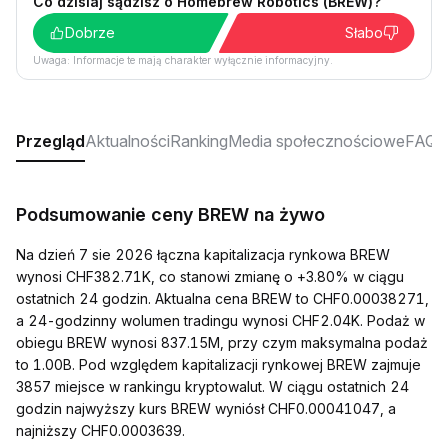
Co dzisiaj sądzisz o Homebrew Robotics (BREW)?
Dobrze
Słabo
Uwaga: Informacje te mają charakter wyłącznie informacyjny.
Przegląd
Aktualności
Ranking
Media społecznościowe
FAQ
Podsumowanie ceny BREW na żywo
Na dzień 7 sie 2026 łączna kapitalizacja rynkowa BREW
wynosi CHF382.71K, co stanowi zmianę o +3.80% w ciągu
ostatnich 24 godzin. Aktualna cena BREW to CHF0.00038271,
a 24-godzinny wolumen tradingu wynosi CHF2.04K. Podaż w
obiegu BREW wynosi 837.15M, przy czym maksymalna podaż
to 1.00B. Pod względem kapitalizacji rynkowej BREW zajmuje
3857 miejsce w rankingu kryptowalut. W ciągu ostatnich 24
godzin najwyższy kurs BREW wyniósł CHF0.00041047, a
najniższy CHF0.0003639.