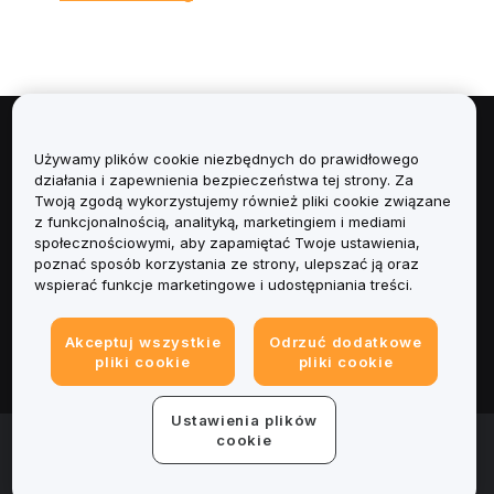
Informacje
Używamy plików cookie niezbędnych do prawidłowego
działania i zapewnienia bezpieczeństwa tej strony. Za
Usługi
Twoją zgodą wykorzystujemy również pliki cookie związane
z funkcjonalnością, analityką, marketingiem i mediami
społecznościowymi, aby zapamiętać Twoje ustawienia,
Obsługa Klienta
poznać sposób korzystania ze strony, ulepszać ją oraz
wspierać funkcje marketingowe i udostępniania treści.
Produkty
Akceptuj wszystkie
Odrzuć dodatkowe
Informacje prawne
pliki cookie
pliki cookie
Ustawienia plików
© 2025-2026 Bybit.eu. All rights reserved.
cookie
Warunki świadczenia usług
|
Polityka Prywatności
|
Dane
firmy (Impressum)
|
Centrum preferencji plików cookie