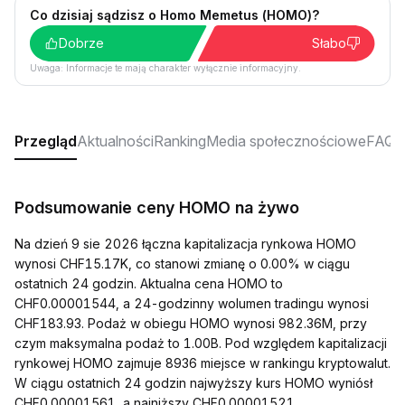
Co dzisiaj sądzisz o Homo Memetus (HOMO)?
Dobrze
Słabo
Uwaga: Informacje te mają charakter wyłącznie informacyjny.
Przegląd
Aktualności
Ranking
Media społecznościowe
FAQ
Podsumowanie ceny HOMO na żywo
Na dzień 9 sie 2026 łączna kapitalizacja rynkowa HOMO
wynosi CHF15.17K, co stanowi zmianę o 0.00% w ciągu
ostatnich 24 godzin. Aktualna cena HOMO to
CHF0.00001544, a 24-godzinny wolumen tradingu wynosi
CHF183.93. Podaż w obiegu HOMO wynosi 982.36M, przy
czym maksymalna podaż to 1.00B. Pod względem kapitalizacji
rynkowej HOMO zajmuje 8936 miejsce w rankingu kryptowalut.
W ciągu ostatnich 24 godzin najwyższy kurs HOMO wyniósł
CHF0.00001561, a najniższy CHF0.00001521.