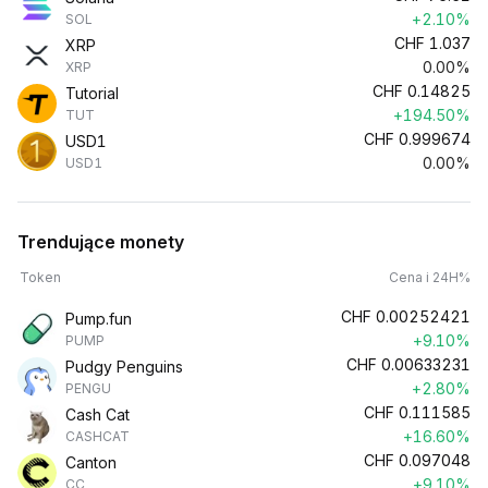
+2.10%
SOL
CHF
1.037
XRP
0.00%
XRP
CHF
0.14825
Tutorial
+194.50%
TUT
CHF
0.999674
USD1
0.00%
USD1
Trendujące monety
Token
Cena i 24H%
CHF
0.00252421
Pump.fun
+9.10%
PUMP
CHF
0.00633231
Pudgy Penguins
+2.80%
PENGU
CHF
0.111585
Cash Cat
+16.60%
CASHCAT
CHF
0.097048
Canton
+9.10%
CC