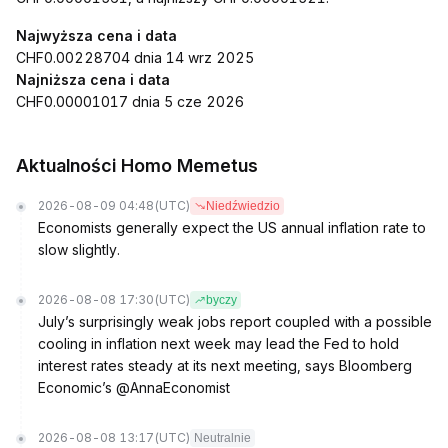
Najwyższa cena i data
CHF0.00228704 dnia 14 wrz 2025
Najniższa cena i data
CHF0.00001017 dnia 5 cze 2026
Aktualności Homo Memetus
2026-08-09 04:48
(UTC)
Niedźwiedzio
Economists generally expect the US annual inflation rate to
slow slightly.
2026-08-08 17:30
(UTC)
byczy
July’s surprisingly weak jobs report coupled with a possible
cooling in inflation next week may lead the Fed to hold
interest rates steady at its next meeting, says Bloomberg
Economic’s @AnnaEconomist
2026-08-08 13:17
(UTC)
Neutralnie