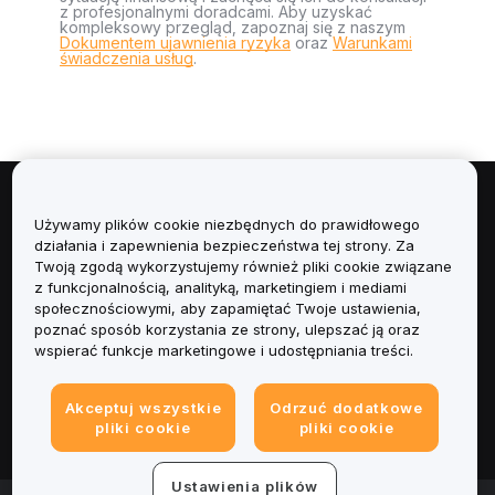
z profesjonalnymi doradcami. Aby uzyskać
kompleksowy przegląd, zapoznaj się z naszym
Dokumentem ujawnienia ryzyka
oraz
Warunkami
świadczenia usług
.
Informacje
Używamy plików cookie niezbędnych do prawidłowego
działania i zapewnienia bezpieczeństwa tej strony. Za
Usługi
Twoją zgodą wykorzystujemy również pliki cookie związane
z funkcjonalnością, analityką, marketingiem i mediami
społecznościowymi, aby zapamiętać Twoje ustawienia,
Obsługa Klienta
poznać sposób korzystania ze strony, ulepszać ją oraz
wspierać funkcje marketingowe i udostępniania treści.
Produkty
Akceptuj wszystkie
Odrzuć dodatkowe
Informacje prawne
pliki cookie
pliki cookie
Ustawienia plików