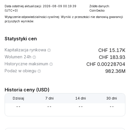
Data ostatniej aktualizacji: 2026-08-09 00:19:39
Źródło danych:
(UTC+0)
CoinGecko
Wyłączenie odpowiedzialności cywilnej: Wyniki z przeszłości nie stanowią gwarancji
przyszłych wyników.
Statystyki cen
Kapitalizacja rynkowa
15.17K
Wolumen 24h
183.93
Historyczne maksimum
0.00228704
Podaż w obiegu
982.36M
Historia ceny (USD)
Dzisiaj
7 dni
14 dni
30 dni
--
--
--
--