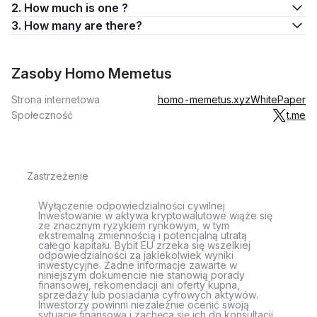
2. How much is one ?
3. How many are there?
Zasoby Homo Memetus
Strona internetowa
homo-memetus.xyz
WhitePaper
Społeczność
t.me
Zastrzeżenie
Wyłączenie odpowiedzialności cywilnej
Inwestowanie w aktywa kryptowalutowe wiąże się
ze znacznym ryzykiem rynkowym, w tym
ekstremalną zmiennością i potencjalną utratą
całego kapitału. Bybit EU zrzeka się wszelkiej
odpowiedzialności za jakiekolwiek wyniki
inwestycyjne. Żadne informacje zawarte w
niniejszym dokumencie nie stanowią porady
finansowej, rekomendacji ani oferty kupna,
sprzedaży lub posiadania cyfrowych aktywów.
Inwestorzy powinni niezależnie ocenić swoją
sytuację finansową i zachęca się ich do konsultacji