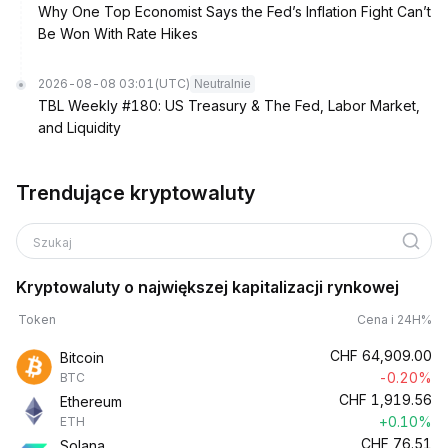
Why One Top Economist Says the Fed’s Inflation Fight Can’t
Be Won With Rate Hikes
2026-08-08 03:01
(UTC)
Neutralnie
TBL Weekly #180: US Treasury & The Fed, Labor Market,
and Liquidity
Trendujące kryptowaluty
Szukaj
Kryptowaluty o największej kapitalizacji rynkowej
Token
Cena i 24H%
CHF
64,909.00
Bitcoin
-0.20%
BTC
CHF
1,919.56
Ethereum
+0.10%
ETH
CHF
76.51
Solana