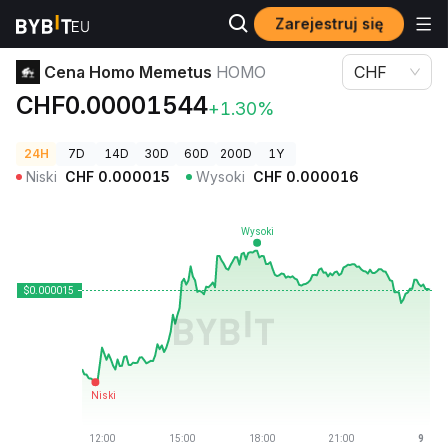
Zarejestruj się
Ceny kryptowalut
Cena Homo Memetus HOMO
Cena Homo Memetus
HOMO
CHF
CHF0.00001544
+1.30%
24H
7D
14D
30D
60D
200D
1Y
Niski
CHF
0.000015
Wysoki
CHF
0.000016