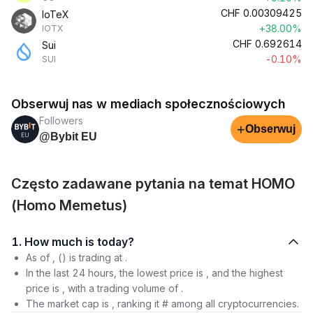
CHF
0.00309425
IoTeX
+38.00%
IOTX
CHF
0.692614
Sui
-0.10%
SUI
Obserwuj nas w mediach społecznościowych
Followers
+
Obserwuj
@Bybit EU
Często zadawane pytania na temat HOMO
(Homo Memetus)
1. How much is today?
As of , () is trading at .
In the last 24 hours, the lowest price is , and the highest
price is , with a trading volume of .
The market cap is , ranking it # among all cryptocurrencies.