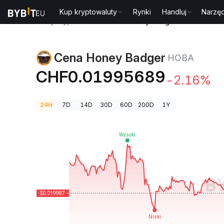
Kup kryptowaluty
Rynki
Handluj
Narzęd
Ceny kryptowalut
Cena Honey Badger HOBA
Cena Honey Badger
HOBA
CHF0.01995689
-2.16%
24H
7D
14D
30D
60D
200D
1Y