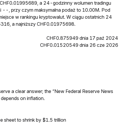
to CHF0.01995689, a 24-godzinny wolumen tradingu
 --, przy czym maksymalna podaż to 10.00M. Pod
iejsce w rankingu kryptowalut. W ciągu ostatnich 24
316, a najniższy CHF0.01975698.
CHF0.875949 dnia 17 paź 2024
CHF0.01520549 dnia 26 cze 2026
Reserve a clear answer; the “New Federal Reserve News
 depends on inflation.
sheet to shrink by $1.5 trillion