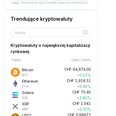
Uwaga: Informacje te mają charakter wyłącznie informacyjny.
Trendujące kryptowaluty
Szukaj
Kryptowaluty o największej kapitalizacji
rynkowej
Token
Cena i 24H%
CHF
64,974.00
Bitcoin
+0.10%
BTC
CHF
1,918.51
Ethereum
+0.40%
ETH
CHF
75.40
Solana
+2.80%
SOL
CHF
1.041
XRP
+0.30%
XRP
CHF
0.99972
USD1