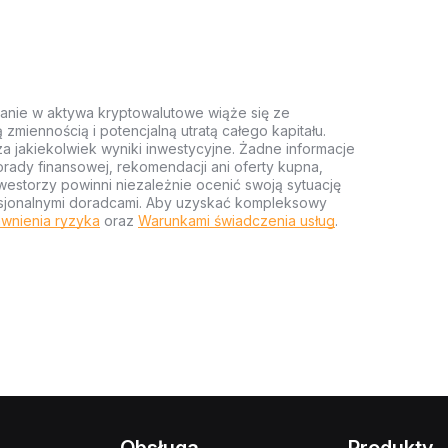
anie w aktywa kryptowalutowe wiąże się ze
miennością i potencjalną utratą całego kapitału.
za jakiekolwiek wyniki inwestycyjne. Żadne informacje
rady finansowej, rekomendacji ani oferty kupna,
estorzy powinni niezależnie ocenić swoją sytuację
ofesjonalnymi doradcami. Aby uzyskać kompleksowy
wnienia ryzyka
oraz
Warunkami świadczenia usług
.