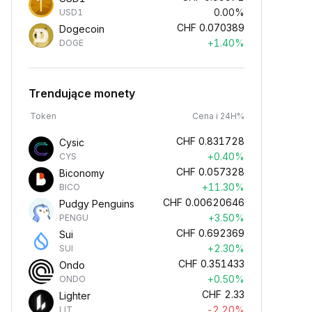
0.00%
USD1
CHF
0.070389
Dogecoin
+1.40%
DOGE
Trendujące monety
Token
Cena i 24H%
CHF
0.831728
Cysic
+0.40%
CYS
CHF
0.057328
Biconomy
+11.30%
BICO
CHF
0.00620646
Pudgy Penguins
+3.50%
PENGU
CHF
0.692369
Sui
+2.30%
SUI
CHF
0.351433
Ondo
+0.50%
ONDO
CHF
2.33
Lighter
-2.20%
LIT