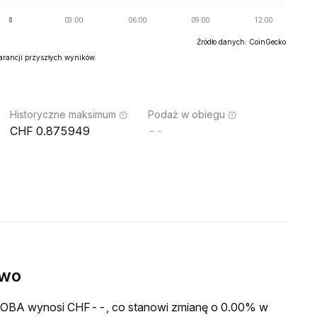
Źródło danych: CoinGecko
warancji przyszłych wyników.
Historyczne maksimum
Podaż w obiegu
0.875949
--
ywo
a HOBA wynosi CHF--, co stanowi zmianę o 0.00% w