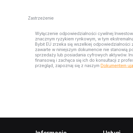
Zastrzeżenie
Wyłączenie odpowiedzialności cywilnej Inwestow
znacznym ryzykiem rynkowym, w tym ekstremalną z
Bybit EU zrzeka się wszelkiej odpowiedzialności 
zawarte w niniejszym dokumencie nie stanowią po
sprzedaży lub posiadania cyfrowych aktywów. Inw
finansową i zachęca się ich do konsultacji z pr
przegląd, zapoznaj się z naszym
Dokumentem uja