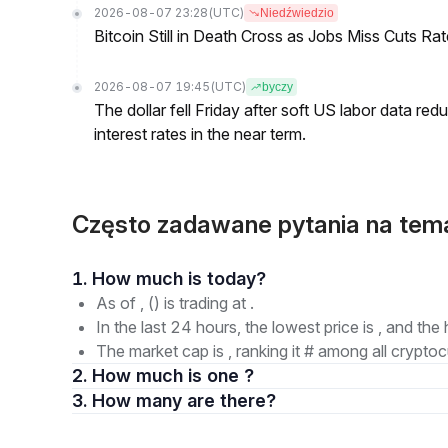
2026-08-07 23:28
(UTC)
Niedźwiedzio
Bitcoin Still in Death Cross as Jobs Miss Cuts R
2026-08-07 19:45
(UTC)
byczy
The dollar fell Friday after soft US labor data re
interest rates in the near term.
Często zadawane pytania na te
1. How much is today?
As of , () is trading at .
In the last 24 hours, the lowest price is , and the 
The market cap is , ranking it # among all cryptoc
2. How much is one ?
3. How many are there?