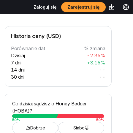
Zarejestruj się
Zaloguj się
Historia ceny (USD)
Porównanie dat
% zmiana
Dzisiaj
-2.35%
7 dni
+3.15%
14 dni
--
30 dni
--
Co dzisiaj sądzisz o Honey Badger
(HOBA)?
50
%
50
%
Dobrze
Słabo