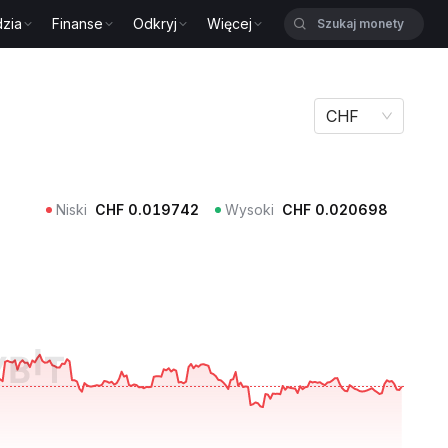
zia
Finanse
Odkryj
Więcej
CHF
Niski
CHF
0.019742
Wysoki
CHF
0.020698