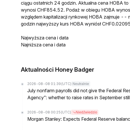
ciągu ostatnich 24 godzin. Aktualna cena HOBA 
wynosi CHF854.52. Podaż w obiegu HOBA wynosi
względem kapitalizacji rynkowej HOBA zajmuje -- m
godzin najwyższy kurs HOBA wyniósł CHF0.02095
Najwyższa cena i data
Najniższa cena i data
Aktualności Honey Badger
2026-08-08 01:39
(UTC)
Neutralnie
July nonfarm payrolls did not give the Federal 
Agency”: whether to raise rates in September still
2026-08-08 00:25
(UTC)
Niedźwiedzio
Morgan Stanley: Expects Federal Reserve balance 