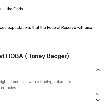
ate-Hike Odds
duced expectations that the Federal Reserve will raise
mat HOBA (Honey Badger)
highest price is , with a trading volume of .
urrencies.