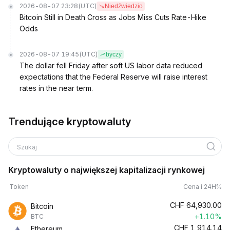
2026-08-07 23:28
(UTC)
Niedźwiedzio
Bitcoin Still in Death Cross as Jobs Miss Cuts Rate-Hike
Odds
2026-08-07 19:45
(UTC)
byczy
The dollar fell Friday after soft US labor data reduced
expectations that the Federal Reserve will raise interest
rates in the near term.
Trendujące kryptowaluty
Szukaj
Kryptowaluty o największej kapitalizacji rynkowej
Token
Cena i 24H%
CHF
64,930.00
Bitcoin
+1.10%
BTC
CHF
1,914.14
Ethereum