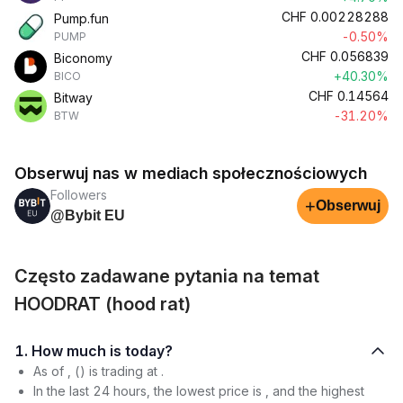
CHF
0.00228288
Pump.fun
-0.50%
PUMP
CHF
0.056839
Biconomy
+40.30%
BICO
CHF
0.14564
Bitway
-31.20%
BTW
Obserwuj nas w mediach społecznościowych
Followers
+
Obserwuj
@Bybit EU
Często zadawane pytania na temat
HOODRAT (hood rat)
1. How much is today?
As of , () is trading at .
In the last 24 hours, the lowest price is , and the highest