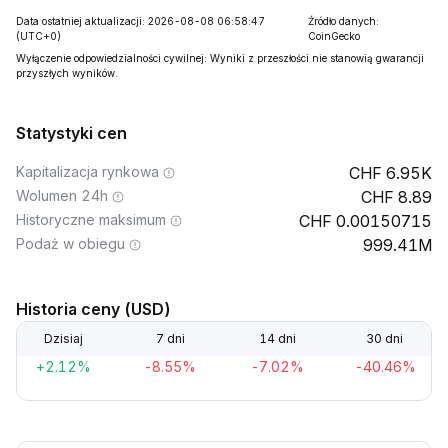
Data ostatniej aktualizacji: 2026-08-08 06:58:47
Źródło danych:
(UTC+0)
CoinGecko
Wyłączenie odpowiedzialności cywilnej: Wyniki z przeszłości nie stanowią gwarancji
przyszłych wyników.
Statystyki cen
Kapitalizacja rynkowa
6.95K
Wolumen 24h
8.89
Historyczne maksimum
0.00150715
Podaż w obiegu
999.41M
Historia ceny (USD)
Dzisiaj
7 dni
14 dni
30 dni
+2.12%
-8.55%
-7.02%
-40.46%