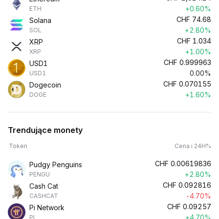
+0.60%
ETH
CHF
74.68
Solana
+2.80%
SOL
CHF
1.034
XRP
+1.00%
XRP
CHF
0.999963
USD1
0.00%
USD1
CHF
0.070155
Dogecoin
+1.60%
DOGE
Trendujące monety
Token
Cena i 24H%
CHF
0.00619836
Pudgy Penguins
+2.80%
PENGU
CHF
0.092816
Cash Cat
-4.70%
CASHCAT
CHF
0.09257
Pi Network
+4.70%
PI