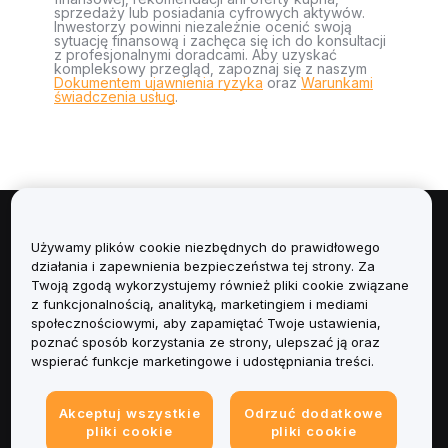
sprzedaży lub posiadania cyfrowych aktywów.
Inwestorzy powinni niezależnie ocenić swoją
sytuację finansową i zachęca się ich do konsultacji
z profesjonalnymi doradcami. Aby uzyskać
kompleksowy przegląd, zapoznaj się z naszym
Dokumentem ujawnienia ryzyka
oraz
Warunkami
świadczenia usług
.
Informacje
Używamy plików cookie niezbędnych do prawidłowego
działania i zapewnienia bezpieczeństwa tej strony. Za
Usługi
Twoją zgodą wykorzystujemy również pliki cookie związane
z funkcjonalnością, analityką, marketingiem i mediami
społecznościowymi, aby zapamiętać Twoje ustawienia,
Obsługa Klienta
poznać sposób korzystania ze strony, ulepszać ją oraz
wspierać funkcje marketingowe i udostępniania treści.
Produkty
Akceptuj wszystkie
Odrzuć dodatkowe
Informacje prawne
pliki cookie
pliki cookie