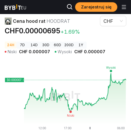
Zarejestruj się
Ceny kryptowalut
Cena hood rat HOODRAT
Cena hood rat
HOODRAT
CHF
CHF0.00000695
+1.69%
24H
7D
14D
30D
60D
200D
1Y
Niski
CHF
0.000007
Wysoki
CHF
0.000007