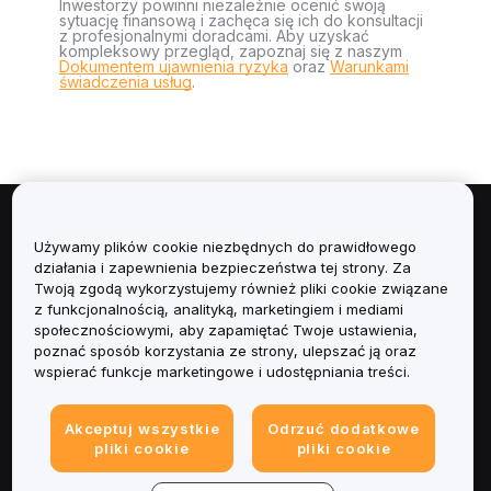
Inwestorzy powinni niezależnie ocenić swoją
sytuację finansową i zachęca się ich do konsultacji
z profesjonalnymi doradcami. Aby uzyskać
kompleksowy przegląd, zapoznaj się z naszym
Dokumentem ujawnienia ryzyka
oraz
Warunkami
świadczenia usług
.
Informacje
Używamy plików cookie niezbędnych do prawidłowego
działania i zapewnienia bezpieczeństwa tej strony. Za
Usługi
Twoją zgodą wykorzystujemy również pliki cookie związane
z funkcjonalnością, analityką, marketingiem i mediami
społecznościowymi, aby zapamiętać Twoje ustawienia,
Obsługa Klienta
poznać sposób korzystania ze strony, ulepszać ją oraz
wspierać funkcje marketingowe i udostępniania treści.
Produkty
Akceptuj wszystkie
Odrzuć dodatkowe
Informacje prawne
pliki cookie
pliki cookie