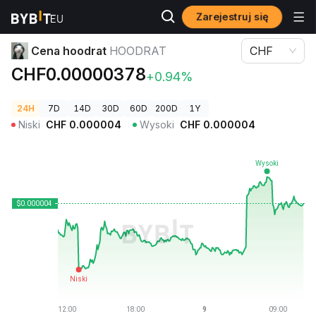
Zarejestruj się
Ceny kryptowalut
Cena hoodrat HOODRAT
Cena hoodrat
HOODRAT
CHF
CHF0.00000378
+0.94%
24H
7D
14D
30D
60D
200D
1Y
Niski
CHF
0.000004
Wysoki
CHF
0.000004