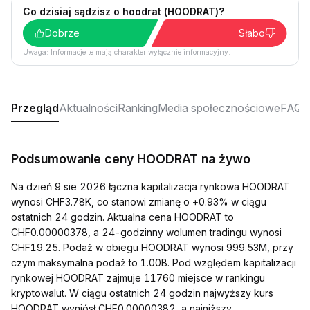
Co dzisiaj sądzisz o hoodrat (HOODRAT)?
Dobrze
Słabo
Uwaga: Informacje te mają charakter wyłącznie informacyjny.
Przegląd
Aktualności
Ranking
Media społecznościowe
FAQ
Podsumowanie ceny HOODRAT na żywo
Na dzień 9 sie 2026 łączna kapitalizacja rynkowa HOODRAT
wynosi CHF3.78K, co stanowi zmianę o +0.93% w ciągu
ostatnich 24 godzin. Aktualna cena HOODRAT to
CHF0.00000378, a 24-godzinny wolumen tradingu wynosi
CHF19.25. Podaż w obiegu HOODRAT wynosi 999.53M, przy
czym maksymalna podaż to 1.00B. Pod względem kapitalizacji
rynkowej HOODRAT zajmuje 11760 miejsce w rankingu
kryptowalut. W ciągu ostatnich 24 godzin najwyższy kurs
HOODRAT wyniósł CHF0.00000382, a najniższy