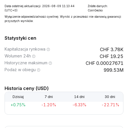
Data ostatniej aktualizacji: 2026-08-09 11:13:44
Źródło danych:
(UTC+0)
CoinGecko
Wyłączenie odpowiedzialności cywilnej: Wyniki z przeszłości nie stanowią gwarancji
przyszłych wyników.
Statystyki cen
Kapitalizacja rynkowa
3.78K
Wolumen 24h
19.25
Historyczne maksimum
0.00027671
Podaż w obiegu
999.53M
Historia ceny (USD)
Dzisiaj
7 dni
14 dni
30 dni
+0.75%
-1.20%
-6.33%
-22.71%