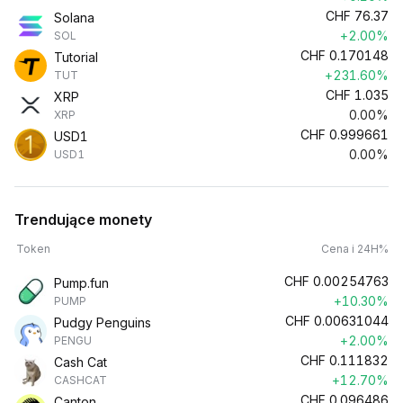
CHF
76.37
Solana
+2.00%
SOL
CHF
0.170148
Tutorial
+231.60%
TUT
CHF
1.035
XRP
0.00%
XRP
CHF
0.999661
USD1
0.00%
USD1
Trendujące monety
Token
Cena i 24H%
CHF
0.00254763
Pump.fun
+10.30%
PUMP
CHF
0.00631044
Pudgy Penguins
+2.00%
PENGU
CHF
0.111832
Cash Cat
+12.70%
CASHCAT
CHF
0.096486
Canton