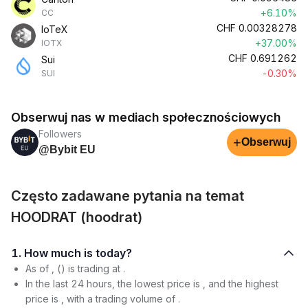
+6.10%
CC
CHF
0.00328278
IoTeX
+37.00%
IOTX
CHF
0.691262
Sui
-0.30%
SUI
Obserwuj nas w mediach społecznościowych
Followers
+
Obserwuj
@Bybit EU
Często zadawane pytania na temat
HOODRAT (hoodrat)
1. How much is today?
As of , () is trading at .
In the last 24 hours, the lowest price is , and the highest
price is , with a trading volume of .