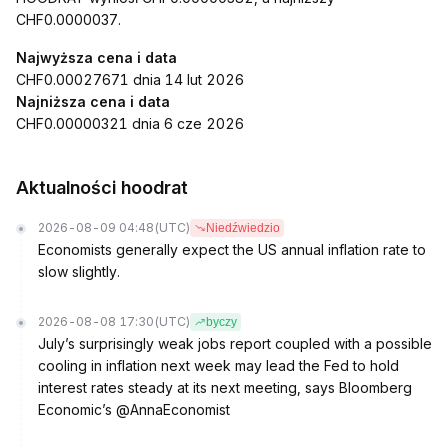
CHF0.0000037.
Najwyższa cena i data
CHF0.00027671 dnia 14 lut 2026
Najniższa cena i data
CHF0.00000321 dnia 6 cze 2026
Aktualności hoodrat
2026-08-09 04:48
(UTC)
Niedźwiedzio
Economists generally expect the US annual inflation rate to
slow slightly.
2026-08-08 17:30
(UTC)
byczy
July’s surprisingly weak jobs report coupled with a possible
cooling in inflation next week may lead the Fed to hold
interest rates steady at its next meeting, says Bloomberg
Economic’s @AnnaEconomist