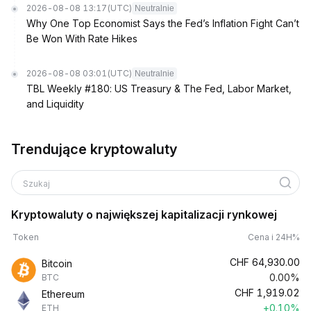
2026-08-08 13:17
(UTC)
Neutralnie
Why One Top Economist Says the Fed’s Inflation Fight Can’t
Be Won With Rate Hikes
2026-08-08 03:01
(UTC)
Neutralnie
TBL Weekly #180: US Treasury & The Fed, Labor Market,
and Liquidity
Trendujące kryptowaluty
Szukaj
Kryptowaluty o największej kapitalizacji rynkowej
Token
Cena i 24H%
CHF
64,930.00
Bitcoin
0.00%
BTC
CHF
1,919.02
Ethereum
+0.10%
ETH