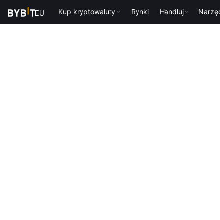
Kup kryptowaluty
Rynki
Handluj
Narzę