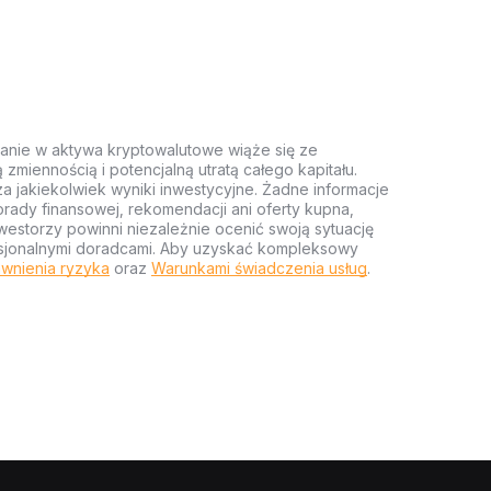
anie w aktywa kryptowalutowe wiąże się ze
miennością i potencjalną utratą całego kapitału.
za jakiekolwiek wyniki inwestycyjne. Żadne informacje
rady finansowej, rekomendacji ani oferty kupna,
estorzy powinni niezależnie ocenić swoją sytuację
ofesjonalnymi doradcami. Aby uzyskać kompleksowy
wnienia ryzyka
oraz
Warunkami świadczenia usług
.