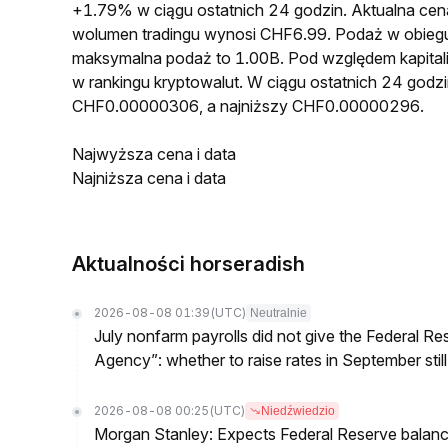
+1.79% w ciągu ostatnich 24 godzin. Aktualna
wolumen tradingu wynosi CHF6.99. Podaż w obi
maksymalna podaż to 1.00B. Pod względem kapita
w rankingu kryptowalut. W ciągu ostatnich 24 go
CHF0.00000306, a najniższy CHF0.00000296.
Najwyższa cena i data
Najniższa cena i data
Aktualności horseradish
2026-08-08 01:39
(UTC)
Neutralnie
July nonfarm payrolls did not give the Federal 
Agency”: whether to raise rates in September still
2026-08-08 00:25
(UTC)
Niedźwiedzio
Morgan Stanley: Expects Federal Reserve balance 