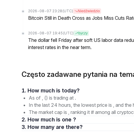
2026-08-07 23:28
(UTC)
Niedźwiedzio
Bitcoin Still in Death Cross as Jobs Miss Cuts R
2026-08-07 19:45
(UTC)
byczy
The dollar fell Friday after soft US labor data re
interest rates in the near term.
Często zadawane pytania na te
1. How much is today?
As of , () is trading at .
In the last 24 hours, the lowest price is , and the 
The market cap is , ranking it # among all cryptoc
2. How much is one ?
3. How many are there?