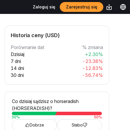
Zarejestruj się
Zaloguj się
Historia ceny (USD)
Porównanie dat
% zmiana
Dzisiaj
+2.30%
7 dni
-23.38%
14 dni
-12.83%
30 dni
-56.74%
Co dzisiaj sądzisz o horseradish
(HORSERADISH)?
50
%
50
%
Dobrze
Słabo