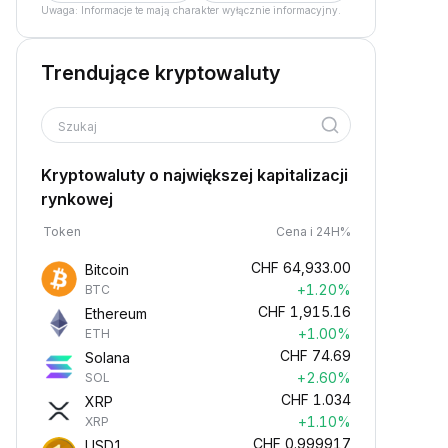
Uwaga: Informacje te mają charakter wyłącznie informacyjny.
Trendujące kryptowaluty
Szukaj
Kryptowaluty o największej kapitalizacji
rynkowej
Token
Cena i 24H%
CHF
64,933.00
Bitcoin
+1.20%
BTC
CHF
1,915.16
Ethereum
+1.00%
ETH
CHF
74.69
Solana
+2.60%
SOL
CHF
1.034
XRP
+1.10%
XRP
CHF
0.999917
USD1