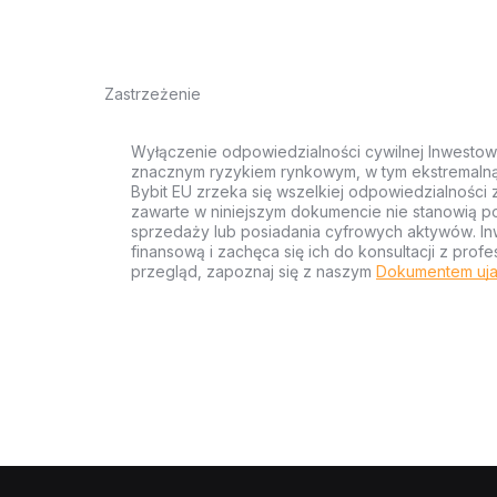
Zastrzeżenie
Wyłączenie odpowiedzialności cywilnej Inwestow
znacznym ryzykiem rynkowym, w tym ekstremalną z
Bybit EU zrzeka się wszelkiej odpowiedzialności 
zawarte w niniejszym dokumencie nie stanowią po
sprzedaży lub posiadania cyfrowych aktywów. Inw
finansową i zachęca się ich do konsultacji z pr
przegląd, zapoznaj się z naszym
Dokumentem uja