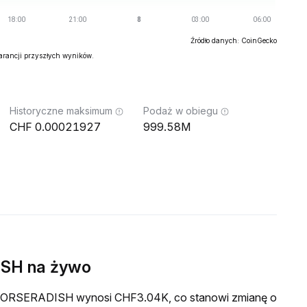
Źródło danych: CoinGecko
warancji przyszłych wyników.
Historyczne maksimum
Podaż w obiegu
0.00021927
999.58M
SH na żywo
wa HORSERADISH wynosi CHF3.04K, co stanowi zmianę o