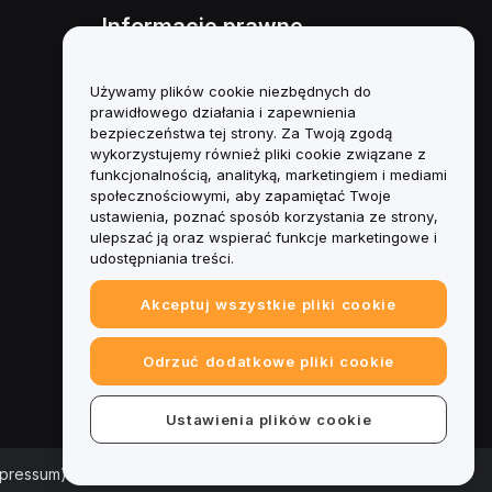
Informacje prawne
Polityka dotycząca konfliktu
interesów
Używamy plików cookie niezbędnych do
prawidłowego działania i zapewnienia
Podsumowanie polityki
bezpieczeństwa tej strony. Za Twoją zgodą
powiernictwa i zarządzania
wykorzystujemy również pliki cookie związane z
funkcjonalnością, analityką, marketingiem i mediami
Informacje ESG
społecznościowymi, aby zapamiętać Twoje
ustawienia, poznać sposób korzystania ze strony,
Biuletyny informacyjne
ulepszać ją oraz wspierać funkcje marketingowe i
kryptoaktywów
udostępniania treści.
Akceptuj wszystkie pliki cookie
Odrzuć dodatkowe pliki cookie
Ustawienia plików cookie
mpressum)
|
Centrum preferencji plików cookie