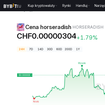
Kup kryptowaluty
Rynki
Handluj
Narzęd
Ceny kryptowalut
Cena horseradish HORSERADISH
Cena horseradish
HORSERADISH
CHF0.00000304
+1.79%
24H
7D
14D
30D
60D
200D
1Y