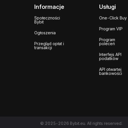
Informacje
Usługi
Społeczności
One-Click Buy
Bybit
Program VIP
Ogłoszenia
Program
Przegląd opłat i
poleceń
transakcji
Interfejs API
podatków
API otwartej
bankowości
© 2025-2026 Bybit.eu. All rights reserved.