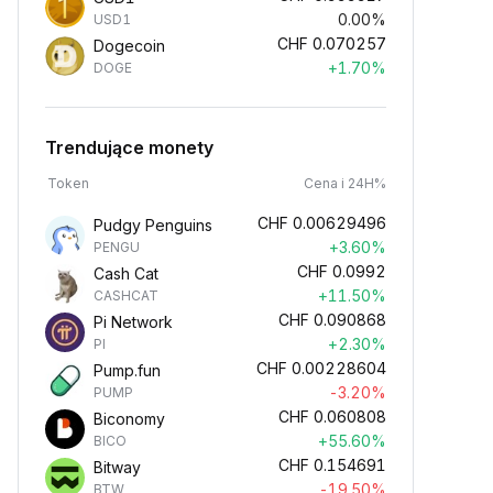
0.00%
USD1
CHF
0.070257
Dogecoin
+1.70%
DOGE
Trendujące monety
Token
Cena i 24H%
CHF
0.00629496
Pudgy Penguins
+3.60%
PENGU
CHF
0.0992
Cash Cat
+11.50%
CASHCAT
CHF
0.090868
Pi Network
+2.30%
PI
CHF
0.00228604
Pump.fun
-3.20%
PUMP
CHF
0.060808
Biconomy
+55.60%
BICO
CHF
0.154691
Bitway
-19.50%
BTW