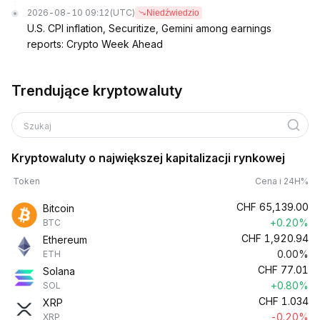
2026-08-10 09:12
(UTC)
Niedźwiedzio
U.S. CPI inflation, Securitize, Gemini among earnings
reports: Crypto Week Ahead
Trendujące kryptowaluty
Szukaj
Kryptowaluty o największej kapitalizacji rynkowej
Token
Cena i 24H%
CHF
65,139.00
Bitcoin
+0.20%
BTC
CHF
1,920.94
Ethereum
0.00%
ETH
CHF
77.01
Solana
+0.80%
SOL
CHF
1.034
XRP
-0.20%
XRP