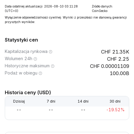
Data ostatniej aktualizacji: 2026-08-10 03:11:28
Źródło danych:
(UTC+0)
CoinGecko
Wyłączenie odpowiedzialności cywilnej: Wyniki z przeszłości nie stanowią gwarancji
przyszłych wyników.
Statystyki cen
Kapitalizacja rynkowa
21.35K
Wolumen 24h
2.25
Historyczne maksimum
0.00001109
Podaż w obiegu
100.00B
Historia ceny (USD)
Dzisiaj
7 dni
14 dni
30 dni
--
--
--
-19.52%