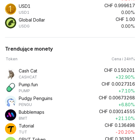
CHF
0.999617
USD1
0.00%
USD1
CHF
1.00
Global Dollar
0.00%
USDG
Trendujące monety
Token
Cena i 24H%
CHF
0.150201
Cash Cat
+32.90%
CASHCAT
CHF
0.0027316
Pump.fun
+7.10%
PUMP
CHF
0.00673268
Pudgy Penguins
+6.80%
PENGU
CHF
0.03014555
Bubblemaps
+21.10%
BMT
CHF
0.136498
Tutorial
-20.20%
TUT
CHF
0.363951
GRVT Token