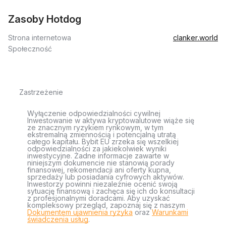
Zasoby Hotdog
Strona internetowa
clanker.world
Społeczność
Zastrzeżenie
Wyłączenie odpowiedzialności cywilnej
Inwestowanie w aktywa kryptowalutowe wiąże się
ze znacznym ryzykiem rynkowym, w tym
ekstremalną zmiennością i potencjalną utratą
całego kapitału. Bybit EU zrzeka się wszelkiej
odpowiedzialności za jakiekolwiek wyniki
inwestycyjne. Żadne informacje zawarte w
niniejszym dokumencie nie stanowią porady
finansowej, rekomendacji ani oferty kupna,
sprzedaży lub posiadania cyfrowych aktywów.
Inwestorzy powinni niezależnie ocenić swoją
sytuację finansową i zachęca się ich do konsultacji
z profesjonalnymi doradcami. Aby uzyskać
kompleksowy przegląd, zapoznaj się z naszym
Dokumentem ujawnienia ryzyka
oraz
Warunkami
świadczenia usług
.