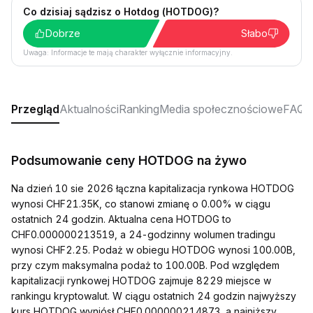
Co dzisiaj sądzisz o Hotdog (HOTDOG)?
Dobrze
Słabo
Uwaga: Informacje te mają charakter wyłącznie informacyjny.
Przegląd
Aktualności
Ranking
Media społecznościowe
FAQ
Podsumowanie ceny HOTDOG na żywo
Na dzień 10 sie 2026 łączna kapitalizacja rynkowa HOTDOG
wynosi CHF21.35K, co stanowi zmianę o 0.00% w ciągu
ostatnich 24 godzin. Aktualna cena HOTDOG to
CHF0.000000213519, a 24-godzinny wolumen tradingu
wynosi CHF2.25. Podaż w obiegu HOTDOG wynosi 100.00B,
przy czym maksymalna podaż to 100.00B. Pod względem
kapitalizacji rynkowej HOTDOG zajmuje 8229 miejsce w
rankingu kryptowalut. W ciągu ostatnich 24 godzin najwyższy
kurs HOTDOG wyniósł CHF0.000000214873, a najniższy