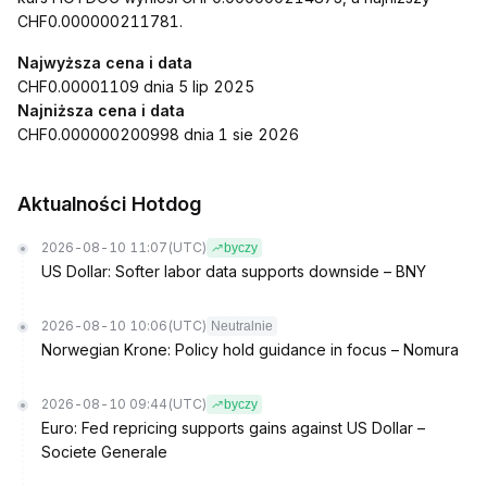
CHF0.000000211781.
Najwyższa cena i data
CHF0.00001109 dnia 5 lip 2025
Najniższa cena i data
CHF0.000000200998 dnia 1 sie 2026
Aktualności Hotdog
2026-08-10 11:07
(UTC)
byczy
US Dollar: Softer labor data supports downside – BNY
2026-08-10 10:06
(UTC)
Neutralnie
Norwegian Krone: Policy hold guidance in focus – Nomura
2026-08-10 09:44
(UTC)
byczy
Euro: Fed repricing supports gains against US Dollar –
Societe Generale