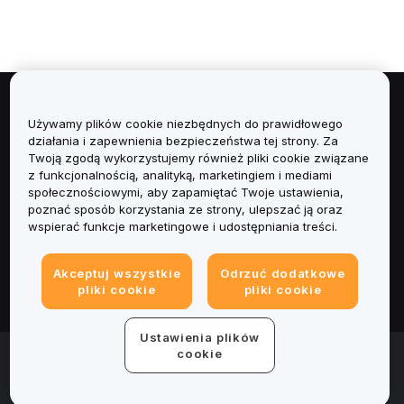
Informacje
Używamy plików cookie niezbędnych do prawidłowego
działania i zapewnienia bezpieczeństwa tej strony. Za
Usługi
Twoją zgodą wykorzystujemy również pliki cookie związane
z funkcjonalnością, analityką, marketingiem i mediami
społecznościowymi, aby zapamiętać Twoje ustawienia,
Obsługa Klienta
poznać sposób korzystania ze strony, ulepszać ją oraz
wspierać funkcje marketingowe i udostępniania treści.
Produkty
Akceptuj wszystkie
Odrzuć dodatkowe
Informacje prawne
pliki cookie
pliki cookie
Ustawienia plików
© 2025-2026 Bybit.eu. All rights reserved.
cookie
Warunki świadczenia usług
|
Polityka Prywatności
|
Dane
firmy (Impressum)
|
Centrum preferencji plików cookie