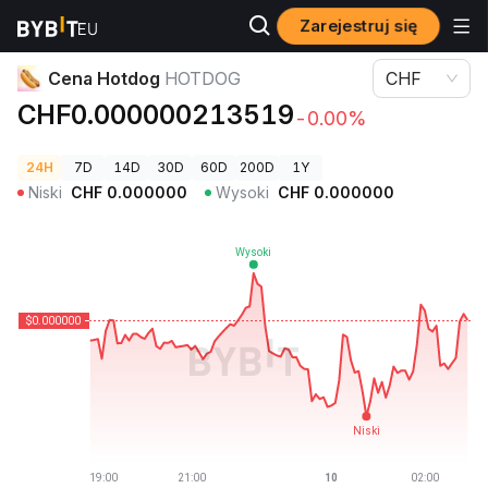
Zarejestruj się
Ceny kryptowalut
Cena Hotdog HOTDOG
Cena Hotdog
HOTDOG
CHF
CHF0.000000213519
-0.00%
24H
7D
14D
30D
60D
200D
1Y
Niski
CHF
0.000000
Wysoki
CHF
0.000000