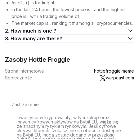
As of , () is trading at .
In the last 24 hours, the lowest price is , and the highest
price is , with a trading volume of .
The market cap is , ranking it # among all cryptocurrencies.
2. How much is one ?
3. How many are there?
Zasoby Hottie Froggie
Strona internetowa
hottiefroggie.meme
Społeczność
warpcast.com
Zastrzeżenie
Inwestycje w kryptowaluty, w tym zakup oraz
innych cyfrowych aktywów na Bybit EU, wiążą się
ze znacznym ryzykiem rynkowym. Jeśli cyfrowe
aktywa, których szukasz, nie są obecnie dostępne
na Bybit EU, mogą zostać dodane w przyszłości.