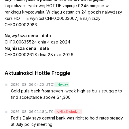
kapitalizacji rynkowej HOTTIE zajmuje 9245 miejsce w
rankingu kryptowalut. W ciągu ostatnich 24 godzin najwyższy
kurs HOTTIE wyniósł CHF0.00003007, a najniższy
CHF0.00002983.
Najwyższa cena i data
CHF0.00835524 dnia 4 cze 2024
Najniższa cena i data
CHF0.00002618 dnia 28 cze 2026
Aktualności Hottie Froggie
2026-08-06 04:20
(UTC)
byczy
Gold pulls back from seven-week high as bulls struggle to
find acceptance above $4,300
2026-08-06 01:18
(UTC)
Niedźwiedzio
Fed's Daly says central bank was right to hold rates steady
at July policy meeting