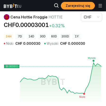
Zarejestruj się
Ceny kryptowalut
Cena Hottie Froggie HOTTIE
Cena Hottie Froggie
HOTTIE
CHF
CHF0.00003001
+0.32%
24H
7D
14D
30D
60D
200D
1Y
Niski
CHF
0.000030
Wysoki
CHF
0.000030