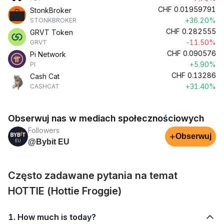
CHF
0.01959791
StonkBroker
+36.20%
STONKBROKER
CHF
0.282555
GRVT Token
-11.50%
GRVT
CHF
0.090576
Pi Network
+5.90%
PI
CHF
0.13286
Cash Cat
+31.40%
CASHCAT
Obserwuj nas w mediach społecznościowych
Followers
+
Obserwuj
@Bybit EU
Często zadawane pytania na temat
HOTTIE (Hottie Froggie)
1. How much is today?