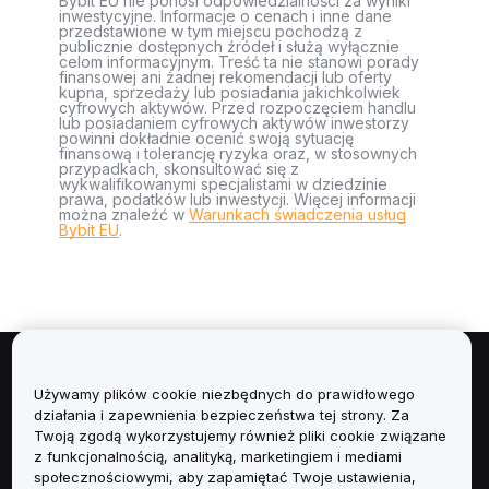
Bybit EU nie ponosi odpowiedzialności za wyniki
inwestycyjne. Informacje o cenach i inne dane
przedstawione w tym miejscu pochodzą z
publicznie dostępnych źródeł i służą wyłącznie
celom informacyjnym. Treść ta nie stanowi porady
finansowej ani żadnej rekomendacji lub oferty
kupna, sprzedaży lub posiadania jakichkolwiek
cyfrowych aktywów. Przed rozpoczęciem handlu
lub posiadaniem cyfrowych aktywów inwestorzy
powinni dokładnie ocenić swoją sytuację
finansową i tolerancję ryzyka oraz, w stosownych
przypadkach, skonsultować się z
wykwalifikowanymi specjalistami w dziedzinie
prawa, podatków lub inwestycji. Więcej informacji
można znaleźć w
Warunkach świadczenia usług
Bybit EU
.
Informacje
Używamy plików cookie niezbędnych do prawidłowego
działania i zapewnienia bezpieczeństwa tej strony. Za
Usługi
Twoją zgodą wykorzystujemy również pliki cookie związane
z funkcjonalnością, analityką, marketingiem i mediami
społecznościowymi, aby zapamiętać Twoje ustawienia,
Obsługa Klienta