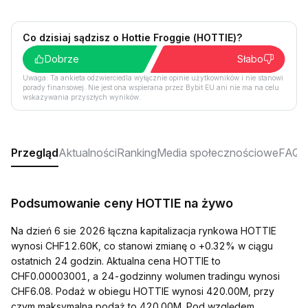
Co dzisiaj sądzisz o Hottie Froggie (HOTTIE)?
Dobrze
Słabo
Uwaga: Ta ankieta odzwierciedla wyłącznie opinie użytkowników i nie stanowi
porady finansowej. Nie jest ona wspierana przez Bybit EU ani nie ma na celu
wskazywania przyszłych wyników.
Przegląd
Aktualności
Ranking
Media społecznościowe
FAQ
Podsumowanie ceny HOTTIE na żywo
Na dzień 6 sie 2026 łączna kapitalizacja rynkowa HOTTIE
wynosi CHF12.60K, co stanowi zmianę o +0.32% w ciągu
ostatnich 24 godzin. Aktualna cena HOTTIE to
CHF0.00003001, a 24-godzinny wolumen tradingu wynosi
CHF6.08. Podaż w obiegu HOTTIE wynosi 420.00M, przy
czym maksymalna podaż to 420.00M. Pod względem