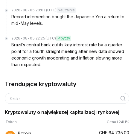
2026-08-05 23:01
(UTC)
Neutralnie
Record intervention bought the Japanese Yen a return to
mid-May levels.
2026-08-05 22:25
(UTC)
byczy
Brazil’s central bank cut its key interest rate by a quarter
point for a fourth straight meeting after new data showed
economic growth moderating and inflation slowing more
than expected.
Trendujące kryptowaluty
Szukaj
Kryptowaluty o największej kapitalizacji rynkowej
Token
Cena i 24H%
CHF
64,735.00
Bitcoin