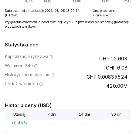
Data ostatniej aktualizacji: 2026-08-05 13:09:14
Źródło danych:
(UTC+0)
CoinGecko
Wyłączenie odpowiedzialności cywilnej: Wyniki z przeszłości nie stanowią gwarancji
przyszłych wyników.
Statystyki cen
Kapitalizacja rynkowa
12.60K
Wolumen 24h
6.08
Historyczne maksimum
0.00835524
Podaż w obiegu
420.00M
Historia ceny (USD)
Dzisiaj
7 dni
14 dni
30 dni
+0.44%
--
--
--