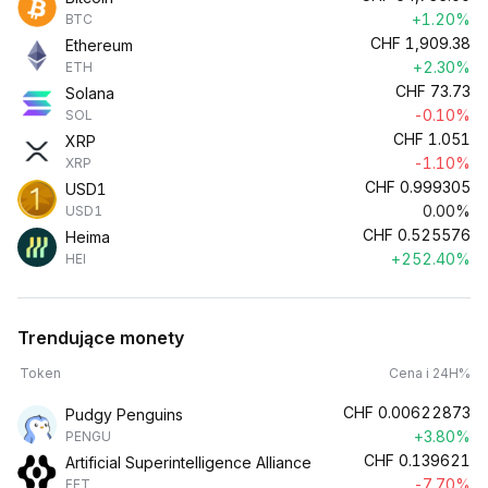
+1.20%
BTC
CHF
1,909.38
Ethereum
+2.30%
ETH
CHF
73.73
Solana
-0.10%
SOL
CHF
1.051
XRP
-1.10%
XRP
CHF
0.999305
USD1
0.00%
USD1
CHF
0.525576
Heima
+252.40%
HEI
Trendujące monety
Token
Cena i 24H%
CHF
0.00622873
Pudgy Penguins
+3.80%
PENGU
CHF
0.139621
Artificial Superintelligence Alliance
-7.70%
FET