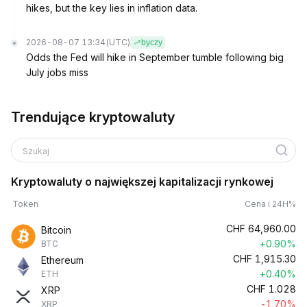
hikes, but the key lies in inflation data.
2026-08-07 13:34
(UTC)
byczy
Odds the Fed will hike in September tumble following big
July jobs miss
Trendujące kryptowaluty
Szukaj
Kryptowaluty o największej kapitalizacji rynkowej
Token
Cena i 24H%
CHF
64,960.00
Bitcoin
+0.90%
BTC
CHF
1,915.30
Ethereum
+0.40%
ETH
CHF
1.028
XRP
-1.70%
XRP