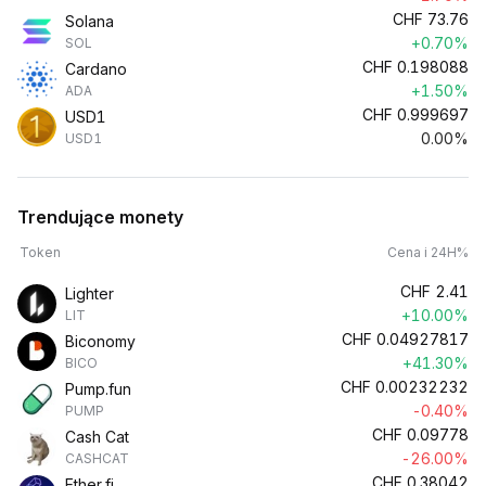
CHF
73.76
Solana
+0.70%
SOL
CHF
0.198088
Cardano
+1.50%
ADA
CHF
0.999697
USD1
0.00%
USD1
Trendujące monety
Token
Cena i 24H%
CHF
2.41
Lighter
+10.00%
LIT
CHF
0.04927817
Biconomy
+41.30%
BICO
CHF
0.00232232
Pump.fun
-0.40%
PUMP
CHF
0.09778
Cash Cat
-26.00%
CASHCAT
CHF
0.38042
Ether.fi