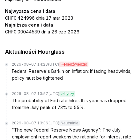
Najwyższa cena i data
CHF0.424996 dnia 17 mar 2023
Najniższa cena i data
CHF0.00044589 dnia 26 cze 2026
Aktualności Hourglass
2026-08-07 14:23
(UTC)
Niedźwiedzio
Federal Reserve's Barkin on inflation: If facing headwinds,
policy must be tightened
2026-08-07 13:57
(UTC)
byczy
The probability of Fed rate hikes this year has dropped
from the July peak of 73% to 55%.
2026-08-07 13:36
(UTC)
Neutralnie
"The new Federal Reserve News Agency": The July
employment report weakens the rationale for interest rate