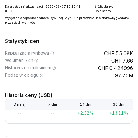
Data ostatniej aktualizacji: 2026-08-07 10:16:41
Źródło danych:
(UTC+0)
CoinGecko
Wyłączenie odpowiedzialności cywilnej: Wyniki z przeszłości nie stanowią gwarancji
przyszłych wyników.
Statystyki cen
Kapitalizacja rynkowa
55.08K
Wolumen 24h
7.66
Historyczne maksimum
0.424996
Podaż w obiegu
97.75M
Historia ceny (USD)
Dzisiaj
7 dni
14 dni
30 dni
--
--
+2.32%
+13.11%