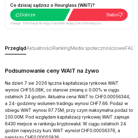
Co dzisiaj sądzisz o Hourglass (WAIT)?
Dobrze
Słabo
Uwaga: Informacje te mają charakter wyłącznie informacyjny.
Przegląd
Aktualności
Ranking
Media społecznościowe
FAQ
Podsumowanie ceny WAIT na żywo
Na dzień 7 sie 2026 łączna kapitalizacja rynkowa WAIT
wynosi CHF55.08K, co stanowi zmianę o 0.00% w ciągu
ostatnich 24 godzin. Aktualna cena WAIT to CHF0.00056344,
a 24-godzinny wolumen tradingu wynosi CHF7.66. Podaż w
obiegu WAIT wynosi 97.75M, przy czym maksymalna podaż to
100.00M. Pod względem kapitalizacji rynkowej WAIT zajmuje
6430 miejsce w rankingu kryptowalut. W ciągu ostatnich 24
godzin najwyższy kurs WAIT wyniósł CHF0.00056376, a
najniższy CHF0.00055836.