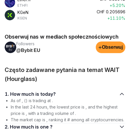
+5.20%
ETHFI
CHF
0.205696
KGeN
+11.10%
KGEN
Obserwuj nas w mediach społecznościowych
Followers
+
Obserwuj
@Bybit EU
Często zadawane pytania na temat WAIT
(Hourglass)
1. How much is today?
As of , () is trading at .
In the last 24 hours, the lowest price is , and the highest
price is , with a trading volume of .
The market cap is , ranking it # among all cryptocurrencies.
2. How much is one ?