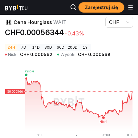
Zarejestruj się
Ceny kryptowalut
Cena Hourglass WAIT
Cena Hourglass
WAIT
CHF
CHF0.00056344
-0.43%
24H
7D
14D
30D
60D
200D
1Y
Niski
CHF
0.000562
Wysoki
CHF
0.000568