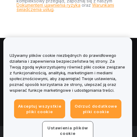
kompleksowy przegląd, zapoznaj się z naszym
Dokumentem ujawnienia ryzyka
oraz
Warunkami
świadczenia usług
.
Informacje
Używamy plików cookie niezbędnych do prawidłowego
działania i zapewnienia bezpieczeństwa tej strony. Za
Usługi
Twoją zgodą wykorzystujemy również pliki cookie związane
z funkcjonalnością, analityką, marketingiem i mediami
społecznościowymi, aby zapamiętać Twoje ustawienia,
Obsługa Klienta
poznać sposób korzystania ze strony, ulepszać ją oraz
wspierać funkcje marketingowe i udostępniania treści.
Produkty
Akceptuj wszystkie
Odrzuć dodatkowe
Informacje prawne
pliki cookie
pliki cookie
Ustawienia plików
© 2025-2026 Bybit.eu. Wszystkie prawa zastrzeżone.
cookie