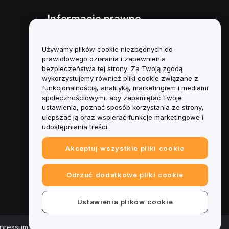
Informacje prawne
Polityka dotycząca konfliktu
interesów
Używamy plików cookie niezbędnych do
prawidłowego działania i zapewnienia
Podsumowanie polityki
bezpieczeństwa tej strony. Za Twoją zgodą
powiernictwa i zarządzania
wykorzystujemy również pliki cookie związane z
funkcjonalnością, analityką, marketingiem i mediami
Informacje ESG
społecznościowymi, aby zapamiętać Twoje
ustawienia, poznać sposób korzystania ze strony,
Biuletyny informacyjne
ulepszać ją oraz wspierać funkcje marketingowe i
kryptoaktywów
udostępniania treści.
Akceptuj wszystkie pliki cookie
Odrzuć dodatkowe pliki cookie
Ustawienia plików cookie
mpressum)
|
Centrum preferencji plików cookie