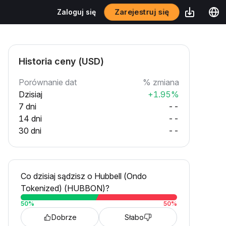
Zarejestruj się
Zaloguj się
Historia ceny (USD)
Porównanie dat
% zmiana
Dzisiaj
+1.95%
7 dni
--
14 dni
--
30 dni
--
Co dzisiaj sądzisz o Hubbell (Ondo
Tokenized) (HUBBON)?
50
%
50
%
Dobrze
Słabo