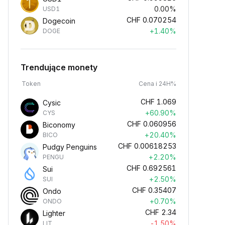
0.00%
USD1
CHF
0.070254
Dogecoin
+1.40%
DOGE
Trendujące monety
Token
Cena i 24H%
CHF
1.069
Cysic
+60.90%
CYS
CHF
0.060956
Biconomy
+20.40%
BICO
CHF
0.00618253
Pudgy Penguins
+2.20%
PENGU
CHF
0.692561
Sui
+2.50%
SUI
CHF
0.35407
Ondo
+0.70%
ONDO
CHF
2.34
Lighter
-1.50%
LIT