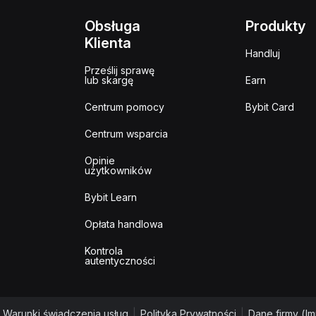
Obsługa
Produkty
Klienta
Handluj
Prześlij sprawę
lub skargę
Earn
Centrum pomocy
Bybit Card
Centrum wsparcia
Opinie
użytkowników
Bybit Learn
Opłata handlowa
Kontrola
autentyczności
Warunki świadczenia usług
|
Polityka Prywatności
|
Dane firmy (I