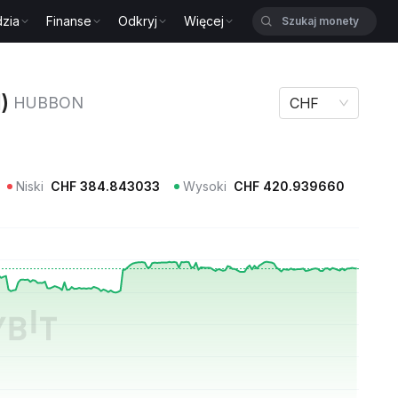
zia
Finanse
Odkryj
Więcej
 HUBBON
)
HUBBON
CHF
Niski
CHF
384.843033
Wysoki
CHF
420.939660