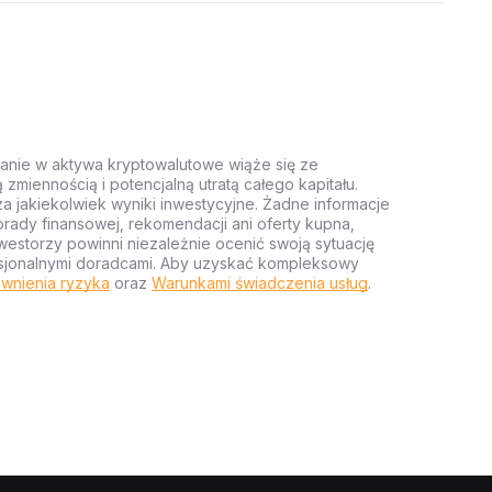
anie w aktywa kryptowalutowe wiąże się ze
miennością i potencjalną utratą całego kapitału.
za jakiekolwiek wyniki inwestycyjne. Żadne informacje
rady finansowej, rekomendacji ani oferty kupna,
estorzy powinni niezależnie ocenić swoją sytuację
ofesjonalnymi doradcami. Aby uzyskać kompleksowy
wnienia ryzyka
oraz
Warunkami świadczenia usług
.