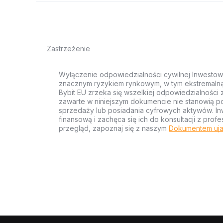
Zastrzeżenie
Wyłączenie odpowiedzialności cywilnej Inwestow
znacznym ryzykiem rynkowym, w tym ekstremalną z
Bybit EU zrzeka się wszelkiej odpowiedzialności 
zawarte w niniejszym dokumencie nie stanowią po
sprzedaży lub posiadania cyfrowych aktywów. Inw
finansową i zachęca się ich do konsultacji z pr
przegląd, zapoznaj się z naszym
Dokumentem uja