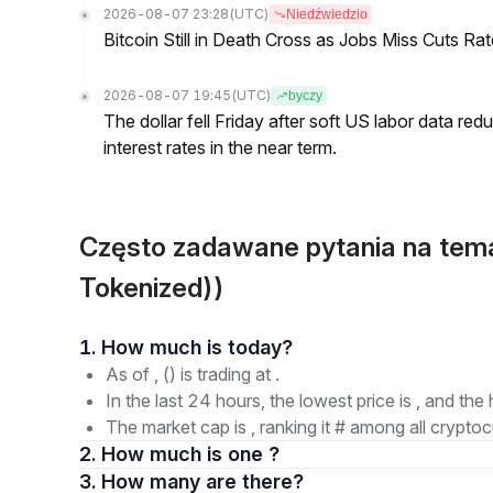
2026-08-07 23:28
(UTC)
Niedźwiedzio
Bitcoin Still in Death Cross as Jobs Miss Cuts R
2026-08-07 19:45
(UTC)
byczy
The dollar fell Friday after soft US labor data re
interest rates in the near term.
Często zadawane pytania na te
Tokenized))
1. How much is today?
As of , () is trading at .
In the last 24 hours, the lowest price is , and the 
The market cap is , ranking it # among all cryptoc
2. How much is one ?
3. How many are there?