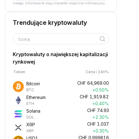
Uwaga: Informacje te mają charakter wyłącznie informacyjny.
Trendujące kryptowaluty
Szukaj
Kryptowaluty o największej kapitalizacji
rynkowej
Token
Cena i 24H%
CHF
64,969.00
Bitcoin
+0.50%
BTC
CHF
1,919.82
Ethereum
+0.40%
ETH
CHF
74.93
Solana
+2.30%
SOL
CHF
1.037
XRP
+0.30%
XRP
CHF
0.999816
USD1