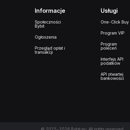
Informacje
Usługi
Społeczności
One-Click Buy
Bybit
Program VIP
Ogłoszenia
Program
Przegląd opłat i
poleceń
transakcji
Interfejs API
podatków
API otwartej
bankowości
© 2025-2026 Bybit.eu. All rights reserved.