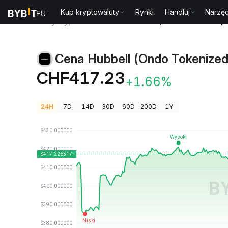
Kup kryptowaluty
Rynki
Handluj
Narzęd
Ceny kryptowalut
Cena Hubbell (Ondo Tokenized)
Cena Hubbell (Ondo Tokenized
CHF417.23
+1.66%
24H
7D
14D
30D
60D
200D
1Y