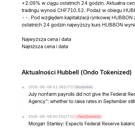
+2.09% w ciągu ostatnich 24 godzin. Aktualna 
tradingu wynosi CHF710.52. Podaż w obiegu HUB
--. Pod względem kapitalizacji rynkowej HUBBON z
ostatnich 24 godzin najwyższy kurs HUBBON wyni
Najwyższa cena i data
Najniższa cena i data
Aktualności Hubbell (Ondo Tokenized)
2026-08-08 01:39
(UTC)
Neutralnie
July nonfarm payrolls did not give the Federal 
Agency”: whether to raise rates in September still
2026-08-08 00:25
(UTC)
Niedźwiedzio
Morgan Stanley: Expects Federal Reserve balance 