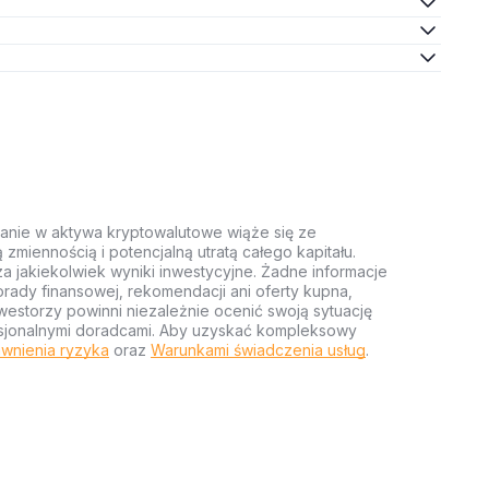
anie w aktywa kryptowalutowe wiąże się ze
miennością i potencjalną utratą całego kapitału.
za jakiekolwiek wyniki inwestycyjne. Żadne informacje
rady finansowej, rekomendacji ani oferty kupna,
estorzy powinni niezależnie ocenić swoją sytuację
ofesjonalnymi doradcami. Aby uzyskać kompleksowy
wnienia ryzyka
oraz
Warunkami świadczenia usług
.