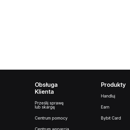
Obsługa
Produkty
Klienta
Handluj
Prześlij sprawę
lub skargę
Earn
Centrum pomocy
Bybit Card
Centrum wsparcia