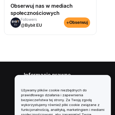
Obserwuj nas w mediach
społecznościowych
Followers
+
Obserwuj
@Bybit EU
Informacje prawne
Polityka dotycząca konfliktu
interesów
Używamy plików cookie niezbędnych do
prawidłowego działania i zapewnienia
Podsumowanie polityki
bezpieczeństwa tej strony. Za Twoją zgodą
powiernictwa i zarządzania
wykorzystujemy również pliki cookie związane z
funkcjonalnością, analityką, marketingiem i mediami
Informacje ESG
społecznościowymi, aby zapamiętać Twoje