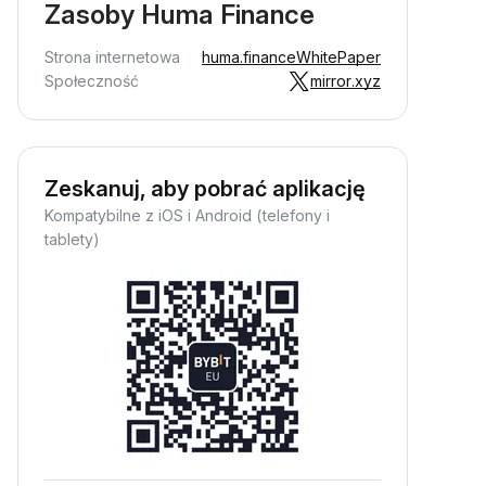
Zasoby Huma Finance
Strona internetowa
huma.finance
WhitePaper
Społeczność
mirror.xyz
Zeskanuj, aby pobrać aplikację
Kompatybilne z iOS i Android (telefony i
tablety)