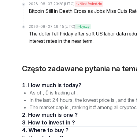
2026-08-07 23:28
(UTC)
Niedźwiedzio
Bitcoin Still in Death Cross as Jobs Miss Cuts R
2026-08-07 19:45
(UTC)
byczy
The dollar fell Friday after soft US labor data re
interest rates in the near term.
Często zadawane pytania na te
1. How much is today?
As of , () is trading at .
In the last 24 hours, the lowest price is , and the 
The market cap is , ranking it # among all cryptoc
2. How much is one ?
3. How to invest in ?
4. Where to buy ?