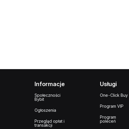
Informacje
Usługi
Społeczności
One-Click Buy
Bybit
Program VIP
Ogłoszenia
Program
Przegląd opłat i
poleceń
transakcji