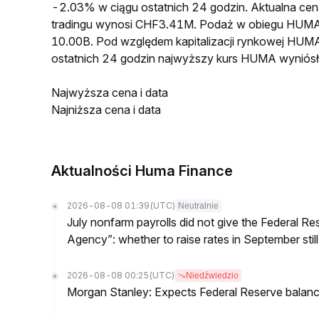
-2.03% w ciągu ostatnich 24 godzin. Aktualna 
tradingu wynosi CHF3.41M. Podaż w obiegu HUMA
10.00B. Pod względem kapitalizacji rynkowej HUMA
ostatnich 24 godzin najwyższy kurs HUMA wynió
Najwyższa cena i data
Najniższa cena i data
Aktualności Huma Finance
2026-08-08 01:39
(UTC)
Neutralnie
July nonfarm payrolls did not give the Federal 
Agency”: whether to raise rates in September still
2026-08-08 00:25
(UTC)
Niedźwiedzio
Morgan Stanley: Expects Federal Reserve balance 