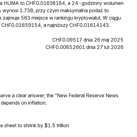
cena HUMA to CHF0.01638184, a 24-godzinny wolumen
 wynosi 1.73B, przy czym maksymalna podaż to
 zajmuje 563 miejsce w rankingu kryptowalut. W ciągu
sł CHF0.01659154, a najniższy CHF0.01614143.
CHF0.09517 dnia 26 maj 2025
CHF0.00852601 dnia 27 lut 2026
Reserve a clear answer; the “New Federal Reserve News
 depends on inflation.
sheet to shrink by $1.5 trillion