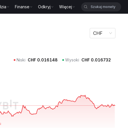
zia
Finanse
Odkryj
Więcej
CHF
Niski
CHF
0.016148
Wysoki
CHF
0.016732