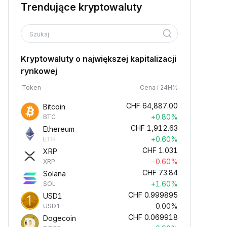
Trendujące kryptowaluty
Szukaj
Kryptowaluty o największej kapitalizacji
rynkowej
Token
Cena i 24H%
CHF
64,887.00
Bitcoin
+0.80%
BTC
CHF
1,912.63
Ethereum
+0.60%
ETH
CHF
1.031
XRP
-0.60%
XRP
CHF
73.84
Solana
+1.60%
SOL
CHF
0.999895
USD1
0.00%
USD1
CHF
0.069918
Dogecoin