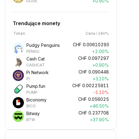
+0.90%
DOGE
Trendujące monety
Token
Cena i 24H%
CHF
0.00610293
Pudgy Penguins
+2.00%
PENGU
CHF
0.097297
Cash Cat
+0.90%
CASHCAT
CHF
0.090448
Pi Network
+3.10%
PI
CHF
0.00225911
Pump.fun
-5.10%
PUMP
CHF
0.056025
Biconomy
+46.50%
BICO
CHF
0.237708
Bitway
+37.90%
BTW