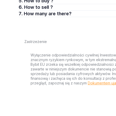
5. How to buy ?
6. How to sell ?
7. How many are there?
Zastrzeżenie
Wyłączenie odpowiedzialności cywilnej Inwestow
znacznym ryzykiem rynkowym, w tym ekstremalną z
Bybit EU zrzeka się wszelkiej odpowiedzialności 
zawarte w niniejszym dokumencie nie stanowią po
sprzedaży lub posiadania cyfrowych aktywów. Inw
finansową i zachęca się ich do konsultacji z pr
przegląd, zapoznaj się z naszym
Dokumentem uja