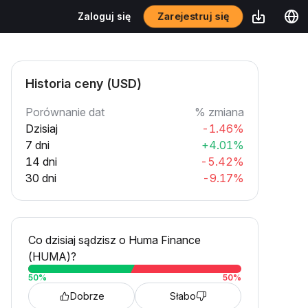
Zarejestruj się
Zaloguj się
Historia ceny (USD)
Porównanie dat
% zmiana
Dzisiaj
-1.46%
7 dni
+4.01%
14 dni
-5.42%
30 dni
-9.17%
Co dzisiaj sądzisz o Huma Finance
(HUMA)?
50
%
50
%
Dobrze
Słabo