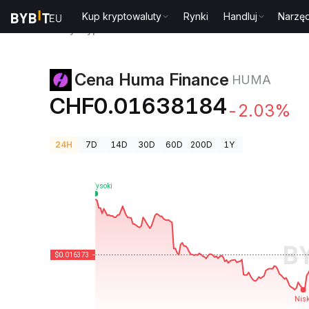
Kup kryptowaluty
Rynki
Handluj
Narzęd
Ceny kryptowalut
Cena Huma Finance HUMA
Cena Huma Finance
HUMA
CHF0.01638184
-2.03%
24H
7D
14D
30D
60D
200D
1Y