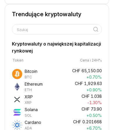
Trendujące kryptowaluty
Szukaj
Kryptowaluty o największej kapitalizacji
rynkowej
Token
Cena i 24H%
CHF
65,150.00
Bitcoin
+0.70%
BTC
CHF
1,929.63
Ethereum
+0.90%
ETH
CHF
1.038
XRP
-1.30%
XRP
CHF
73.90
Solana
+0.50%
SOL
CHF
0.201668
Cardano
+6.70%
ADA