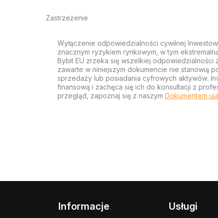
Zastrzeżenie
Wyłączenie odpowiedzialności cywilnej Inwestow
znacznym ryzykiem rynkowym, w tym ekstremalną z
Bybit EU zrzeka się wszelkiej odpowiedzialności 
zawarte w niniejszym dokumencie nie stanowią po
sprzedaży lub posiadania cyfrowych aktywów. Inw
finansową i zachęca się ich do konsultacji z pr
przegląd, zapoznaj się z naszym
Dokumentem uja
Informacje
Usługi