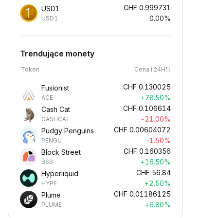
CHF
0.999731
USD1
0.00%
USD1
Trendujące monety
Token
Cena i 24H%
CHF
0.130025
Fusionist
+78.50%
ACE
CHF
0.106614
Cash Cat
-21.00%
CASHCAT
CHF
0.00604072
Pudgy Penguins
-1.50%
PENGU
CHF
0.160356
Block Street
+16.50%
BSB
CHF
56.84
Hyperliquid
+2.50%
HYPE
CHF
0.01186125
Plume
+6.80%
PLUME