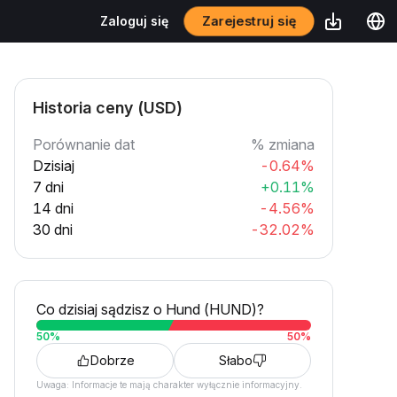
Zarejestruj się
Zaloguj się
Historia ceny (USD)
Porównanie dat
% zmiana
Dzisiaj
-0.64%
7 dni
+0.11%
14 dni
-4.56%
30 dni
-32.02%
Co dzisiaj sądzisz o Hund (HUND)?
50
%
50
%
Dobrze
Słabo
Uwaga: Informacje te mają charakter wyłącznie informacyjny.