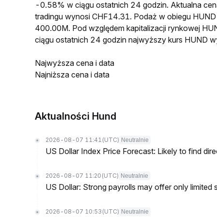
-0.58% w ciągu ostatnich 24 godzin. Aktualna 
tradingu wynosi CHF14.31. Podaż w obiegu HUND
400.00M. Pod względem kapitalizacji rynkowej HUN
ciągu ostatnich 24 godzin najwyższy kurs HUND 
Najwyższa cena i data
Najniższa cena i data
Aktualności Hund
2026-08-07 11:41
(UTC)
Neutralnie
US Dollar Index Price Forecast: Likely to find dir
2026-08-07 11:20
(UTC)
Neutralnie
US Dollar: Strong payrolls may offer only limited
2026-08-07 10:53
(UTC)
Neutralnie