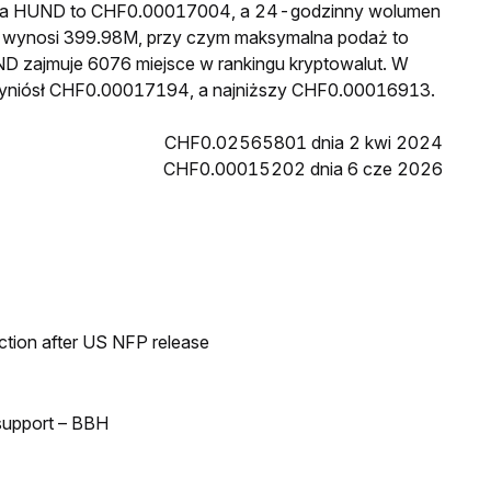
cena HUND to CHF0.00017004, a 24-godzinny wolumen
 wynosi 399.98M, przy czym maksymalna podaż to
D zajmuje 6076 miejsce w rankingu kryptowalut. W
wyniósł CHF0.00017194, a najniższy CHF0.00016913.
CHF0.02565801 dnia 2 kwi 2024
CHF0.00015202 dnia 6 cze 2026
ection after US NFP release
 support – BBH