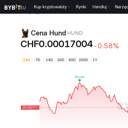
Kup kryptowaluty
Rynki
Handluj
Narzęd
Ceny kryptowalut
Cena Hund HUND
Cena Hund
HUND
CHF0.00017004
-0.58%
24H
7D
14D
30D
60D
200D
1Y