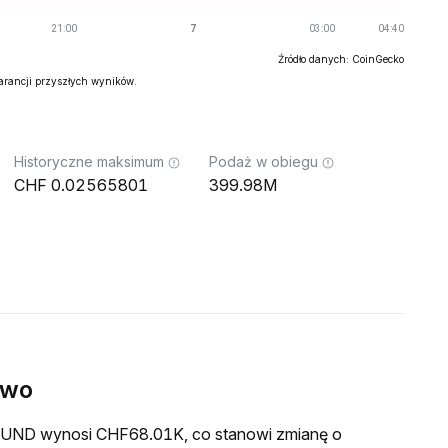
Źródło danych: CoinGecko
warancji przyszłych wyników.
Historyczne maksimum
Podaż w obiegu
0.02565801
399.98M
ywo
a HUND wynosi CHF68.01K, co stanowi zmianę o