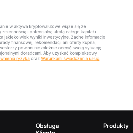
anie w aktywa kryptowalutowe wiąże się ze
miennością i potencjalną utratą całego kapitału.
za jakiekolwiek wyniki inwestycyjne. Żadne informacje
rady finansowej, rekomendacji ani oferty kupna,
estorzy powinni niezależnie ocenić swoją sytuację
ofesjonalnymi doradcami. Aby uzyskać kompleksowy
wnienia ryzyka
oraz
Warunkami świadczenia usług
.
Obsługa
Produkty