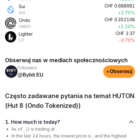
CHF
0.688681
Sui
+2.70%
SUI
CHF
0.352108
Ondo
+1.20%
ONDO
CHF
2.37
Lighter
-0.70%
LIT
Obserwuj nas w mediach społecznościowych
Followers
+
Obserwuj
@Bybit EU
Często zadawane pytania na temat HUTON
(Hut 8 (Ondo Tokenized))
1. How much is today?
As of , () is trading at .
In the last 24 hours, the lowest price is , and the highest