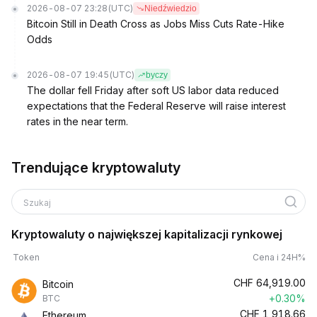
2026-08-07 23:28
(UTC)
Niedźwiedzio
Bitcoin Still in Death Cross as Jobs Miss Cuts Rate-Hike
Odds
2026-08-07 19:45
(UTC)
byczy
The dollar fell Friday after soft US labor data reduced
expectations that the Federal Reserve will raise interest
rates in the near term.
Trendujące kryptowaluty
Szukaj
Kryptowaluty o największej kapitalizacji rynkowej
Token
Cena i 24H%
CHF
64,919.00
Bitcoin
+0.30%
BTC
CHF
1,918.66
Ethereum