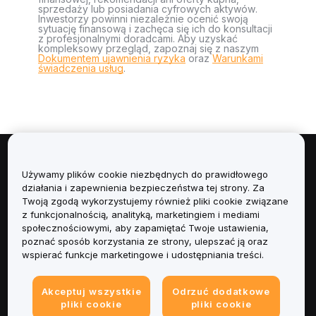
sprzedaży lub posiadania cyfrowych aktywów.
Inwestorzy powinni niezależnie ocenić swoją
sytuację finansową i zachęca się ich do konsultacji
z profesjonalnymi doradcami. Aby uzyskać
kompleksowy przegląd, zapoznaj się z naszym
Dokumentem ujawnienia ryzyka
oraz
Warunkami
świadczenia usług
.
Informacje
Używamy plików cookie niezbędnych do prawidłowego
działania i zapewnienia bezpieczeństwa tej strony. Za
Usługi
Twoją zgodą wykorzystujemy również pliki cookie związane
z funkcjonalnością, analityką, marketingiem i mediami
społecznościowymi, aby zapamiętać Twoje ustawienia,
Obsługa Klienta
poznać sposób korzystania ze strony, ulepszać ją oraz
wspierać funkcje marketingowe i udostępniania treści.
Produkty
Akceptuj wszystkie
Odrzuć dodatkowe
Informacje prawne
pliki cookie
pliki cookie