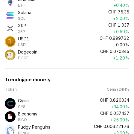
+0.40%
ETH
CHF
75.35
Solana
+2.00%
SOL
CHF
1.037
XRP
+0.50%
XRP
CHF
0.999762
USD1
0.00%
USD1
CHF
0.070345
Dogecoin
+1.20%
DOGE
Trendujące monety
Token
Cena i 24H%
CHF
0.820034
Cysic
+34.00%
CYS
CHF
0.057437
Biconomy
+25.90%
BICO
CHF
0.00622176
Pudgy Penguins
+3.00%
PENGU