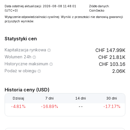
Data ostatniej aktualizacji: 2026-08-08 11:48:01
Źródło danych:
(UTC+0)
CoinGecko
Wyłączenie odpowiedzialności cywilnej: Wyniki z przeszłości nie stanowią gwarancji
przyszłych wyników.
Statystyki cen
Kapitalizacja rynkowa
147.99K
Wolumen 24h
21.81K
Historyczne maksimum
103.16
Podaż w obiegu
2.06K
Historia ceny (USD)
Dzisiaj
7 dni
14 dni
30 dni
-4.81%
-16.89%
--
-17.17%