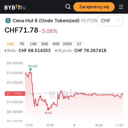
Zarejestruj się
Ceny kryptowalut
Cena Hut 8 (Ondo Tokenized) HUTON
Cena Hut 8 (Ondo Tokenized)
HUTON
CHF
CHF71.78
-5.08%
24H
7D
14D
30D
60D
200D
1Y
Niski
CHF
68.514253
Wysoki
CHF
76.267418