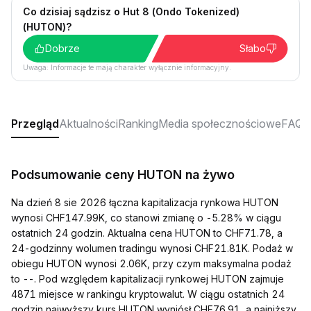
Co dzisiaj sądzisz o Hut 8 (Ondo Tokenized)
(HUTON)?
Dobrze
Słabo
Uwaga: Informacje te mają charakter wyłącznie informacyjny.
Przegląd
Aktualności
Ranking
Media społecznościowe
FAQ
Podsumowanie ceny HUTON na żywo
Na dzień 8 sie 2026 łączna kapitalizacja rynkowa HUTON
wynosi CHF147.99K, co stanowi zmianę o -5.28% w ciągu
ostatnich 24 godzin. Aktualna cena HUTON to CHF71.78, a
24-godzinny wolumen tradingu wynosi CHF21.81K. Podaż w
obiegu HUTON wynosi 2.06K, przy czym maksymalna podaż
to --. Pod względem kapitalizacji rynkowej HUTON zajmuje
4871 miejsce w rankingu kryptowalut. W ciągu ostatnich 24
godzin najwyższy kurs HUTON wyniósł CHF76.91, a najniższy