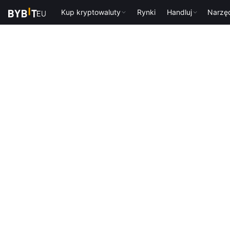
Kup kryptowaluty
Rynki
Handluj
Narzę