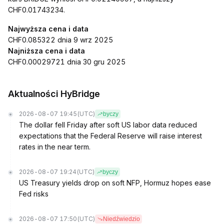
CHF0.01743234.
Najwyższa cena i data
CHF0.085322 dnia 9 wrz 2025
Najniższa cena i data
CHF0.00029721 dnia 30 gru 2025
Aktualności HyBridge
2026-08-07 19:45
(UTC)
byczy
The dollar fell Friday after soft US labor data reduced
expectations that the Federal Reserve will raise interest
rates in the near term.
2026-08-07 19:24
(UTC)
byczy
US Treasury yields drop on soft NFP, Hormuz hopes ease
Fed risks
2026-08-07 17:50
(UTC)
Niedźwiedzio