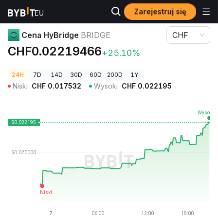
Zarejestruj się
Ceny kryptowalut
Cena HyBridge BRIDGE
Cena HyBridge
BRIDGE
CHF
CHF0.02219466
+25.10%
24H
7D
14D
30D
60D
200D
1Y
Niski
CHF
0.017532
Wysoki
CHF
0.022195