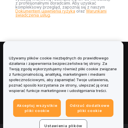
z profesjonalnymi doradcami. Aby uzyskać
kompleksowy przegląd, zapoznaj się z naszym
Dokumentem ujawnienia ryzyka
oraz
Warunkami
świadczenia usług
.
Informacje
Używamy plików cookie niezbędnych do prawidłowego
działania i zapewnienia bezpieczeństwa tej strony. Za
Usługi
Twoją zgodą wykorzystujemy również pliki cookie związane
z funkcjonalnością, analityką, marketingiem i mediami
społecznościowymi, aby zapamiętać Twoje ustawienia,
Obsługa Klienta
poznać sposób korzystania ze strony, ulepszać ją oraz
wspierać funkcje marketingowe i udostępniania treści.
Produkty
Akceptuj wszystkie
Odrzuć dodatkowe
Informacje prawne
pliki cookie
pliki cookie
Ustawienia plików