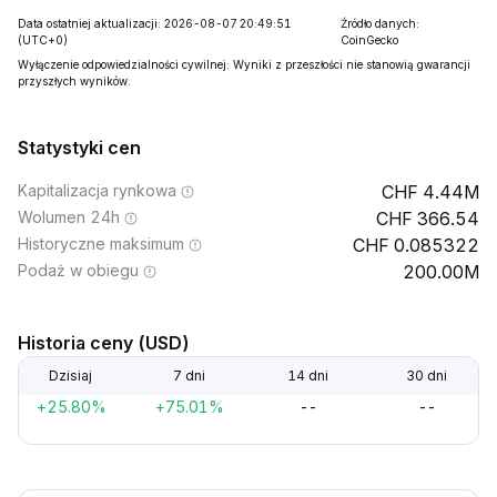
Data ostatniej aktualizacji: 2026-08-07 20:49:51
Źródło danych:
(UTC+0)
CoinGecko
Wyłączenie odpowiedzialności cywilnej: Wyniki z przeszłości nie stanowią gwarancji
przyszłych wyników.
Statystyki cen
Kapitalizacja rynkowa
4.44M
Wolumen 24h
366.54
Historyczne maksimum
0.085322
Podaż w obiegu
200.00M
Historia ceny (USD)
Dzisiaj
7 dni
14 dni
30 dni
+25.80%
+75.01%
--
--