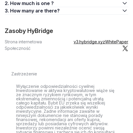
2. How much is one ?
3. How many are there?
Zasoby HyBridge
Strona internetowa
v3.hybridge.xyz
WhitePaper
Społeczność
Zastrzeżenie
Wyłączenie odpowiedzialności cywilnej
Inwestowanie w aktywa kryptowalutowe wiąże się
ze znacznym ryzykiem rynkowym, w tym
ekstremalną zmiennością i potencjalną utratą
całego kapitału. Bybit EU zrzeka się wszelkiej
odpowiedzialności za jakiekolwiek wyniki
inwestycyjne. Żadne informacje zawarte w
niniejszym dokumencie nie stanowią porady
finansowej, rekomendacji ani oferty kupna,
sprzedaży lub posiadania cyfrowych aktywów.
Inwestorzy powinni niezależnie ocenić swoją
sytuację finansową i zachęca się ich do konsultacji