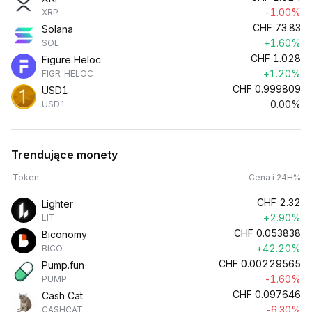
-1.00%
XRP
CHF
73.83
Solana
+1.60%
SOL
CHF
1.028
Figure Heloc
+1.20%
FIGR_HELOC
CHF
0.999809
USD1
0.00%
USD1
Trendujące monety
Token
Cena i 24H%
CHF
2.32
Lighter
+2.90%
LIT
CHF
0.053838
Biconomy
+42.20%
BICO
CHF
0.00229565
Pump.fun
-1.60%
PUMP
CHF
0.097646
Cash Cat
-6.30%
CASHCAT