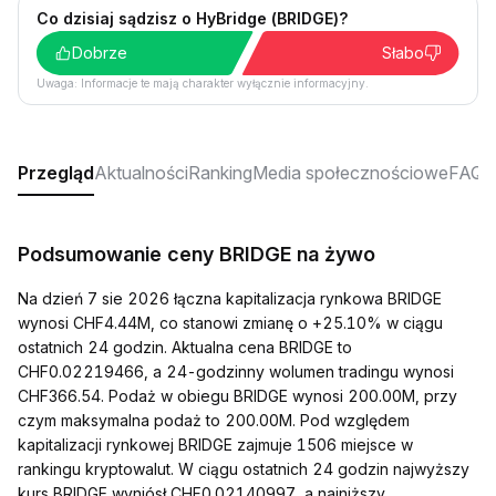
Co dzisiaj sądzisz o HyBridge (BRIDGE)?
Dobrze
Słabo
Uwaga: Informacje te mają charakter wyłącznie informacyjny.
Przegląd
Aktualności
Ranking
Media społecznościowe
FAQ
Podsumowanie ceny BRIDGE na żywo
Na dzień 7 sie 2026 łączna kapitalizacja rynkowa BRIDGE
wynosi CHF4.44M, co stanowi zmianę o +25.10% w ciągu
ostatnich 24 godzin. Aktualna cena BRIDGE to
CHF0.02219466, a 24-godzinny wolumen tradingu wynosi
CHF366.54. Podaż w obiegu BRIDGE wynosi 200.00M, przy
czym maksymalna podaż to 200.00M. Pod względem
kapitalizacji rynkowej BRIDGE zajmuje 1506 miejsce w
rankingu kryptowalut. W ciągu ostatnich 24 godzin najwyższy
kurs BRIDGE wyniósł CHF0.02140997, a najniższy