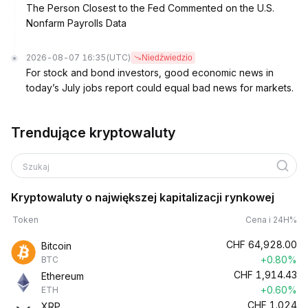
The Person Closest to the Fed Commented on the U.S.
Nonfarm Payrolls Data
2026-08-07 16:35
(UTC)
Niedźwiedzio
For stock and bond investors, good economic news in
today’s July jobs report could equal bad news for markets.
Trendujące kryptowaluty
Szukaj
Kryptowaluty o największej kapitalizacji rynkowej
Token
Cena i 24H%
CHF
64,928.00
Bitcoin
+0.80%
BTC
CHF
1,914.43
Ethereum
+0.60%
ETH
CHF
1.024
XRP