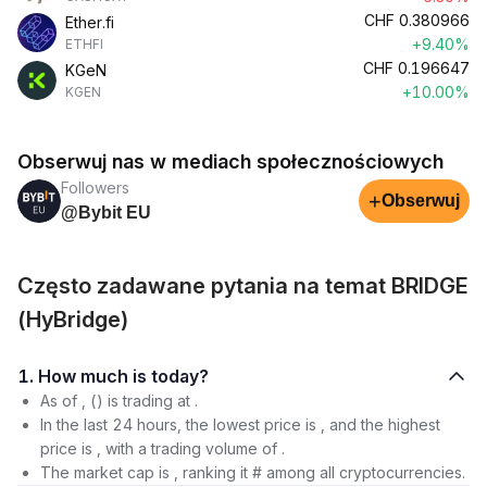
CHF
0.380966
Ether.fi
+9.40%
ETHFI
CHF
0.196647
KGeN
+10.00%
KGEN
Obserwuj nas w mediach społecznościowych
Followers
+
Obserwuj
@Bybit EU
Często zadawane pytania na temat BRIDGE
(HyBridge)
1. How much is today?
As of , () is trading at .
In the last 24 hours, the lowest price is , and the highest
price is , with a trading volume of .
The market cap is , ranking it # among all cryptocurrencies.