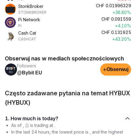
CHF
0.01996329
StonkBroker
+38.80%
STONKBROKER
CHF
0.091559
Pi Network
+4.10%
PI
CHF
0.131925
Cash Cat
+43.20%
CASHCAT
Obserwuj nas w mediach społecznościowych
Followers
+
Obserwuj
@Bybit EU
Często zadawane pytania na temat HYBUX
(HYBUX)
1. How much is today?
As of , () is trading at .
In the last 24 hours, the lowest price is , and the highest