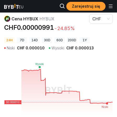
Zarejestruj się
Ceny kryptowalut
Cena HYBUX HYBUX
Cena HYBUX
HYBUX
CHF
CHF0.00000991
-24.85%
24H
7D
14D
30D
60D
200D
1Y
Niski
CHF
0.000010
Wysoki
CHF
0.000013