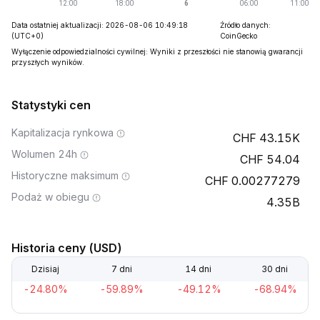
Data ostatniej aktualizacji: 2026-08-06 10:49:18
Źródło danych:
(UTC+0)
CoinGecko
Wyłączenie odpowiedzialności cywilnej: Wyniki z przeszłości nie stanowią gwarancji
przyszłych wyników.
Statystyki cen
Kapitalizacja rynkowa
43.15K
Wolumen 24h
54.04
Historyczne maksimum
0.00277279
Podaż w obiegu
4.35B
Historia ceny (USD)
Dzisiaj
7 dni
14 dni
30 dni
-24.80%
-59.89%
-49.12%
-68.94%