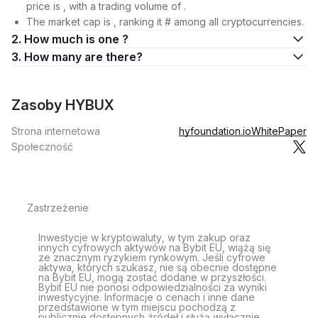
price is , with a trading volume of .
The market cap is , ranking it # among all cryptocurrencies.
2. How much is one ?
3. How many are there?
Zasoby HYBUX
Strona internetowa
hyfoundation.io
WhitePaper
Społeczność
Zastrzeżenie
Inwestycje w kryptowaluty, w tym zakup oraz
innych cyfrowych aktywów na Bybit EU, wiążą się
ze znacznym ryzykiem rynkowym. Jeśli cyfrowe
aktywa, których szukasz, nie są obecnie dostępne
na Bybit EU, mogą zostać dodane w przyszłości.
Bybit EU nie ponosi odpowiedzialności za wyniki
inwestycyjne. Informacje o cenach i inne dane
przedstawione w tym miejscu pochodzą z
publicznie dostępnych źródeł i służą wyłącznie