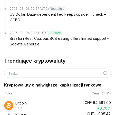
2026-08-06 09:57
(UTC)
Neutralnie
US Dollar: Data-dependent Fed keeps upside in check –
OCBC
2026-08-06 09:24
(UTC)
byczy
Brazilian Real: Cautious BCB easing offers limited support –
Societe Generale
Trendujące kryptowaluty
Szukaj
Kryptowaluty o największej kapitalizacji rynkowej
Token
Cena i 24H%
CHF
64,561.00
Bitcoin
+0.70%
BTC
CHF
1,905.42
Ethereum