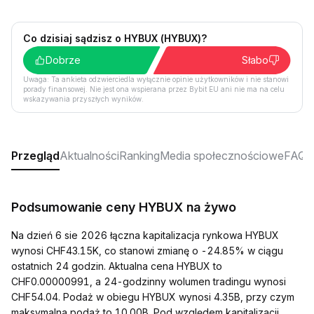
Co dzisiaj sądzisz o HYBUX (HYBUX)?
Dobrze
Słabo
Uwaga: Ta ankieta odzwierciedla wyłącznie opinie użytkowników i nie stanowi
porady finansowej. Nie jest ona wspierana przez Bybit EU ani nie ma na celu
wskazywania przyszłych wyników.
Przegląd
Aktualności
Ranking
Media społecznościowe
FAQ
Podsumowanie ceny HYBUX na żywo
Na dzień 6 sie 2026 łączna kapitalizacja rynkowa HYBUX
wynosi CHF43.15K, co stanowi zmianę o -24.85% w ciągu
ostatnich 24 godzin. Aktualna cena HYBUX to
CHF0.00000991, a 24-godzinny wolumen tradingu wynosi
CHF54.04. Podaż w obiegu HYBUX wynosi 4.35B, przy czym
maksymalna podaż to 10.00B. Pod względem kapitalizacji