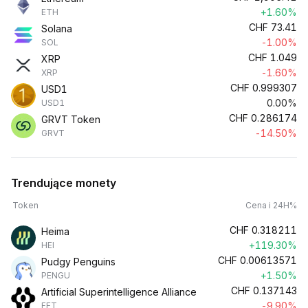
+1.60%
ETH
CHF
73.41
Solana
-1.00%
SOL
CHF
1.049
XRP
-1.60%
XRP
CHF
0.999307
USD1
0.00%
USD1
CHF
0.286174
GRVT Token
-14.50%
GRVT
Trendujące monety
Token
Cena i 24H%
CHF
0.318211
Heima
+119.30%
HEI
CHF
0.00613571
Pudgy Penguins
+1.50%
PENGU
CHF
0.137143
Artificial Superintelligence Alliance
-9.90%
FET