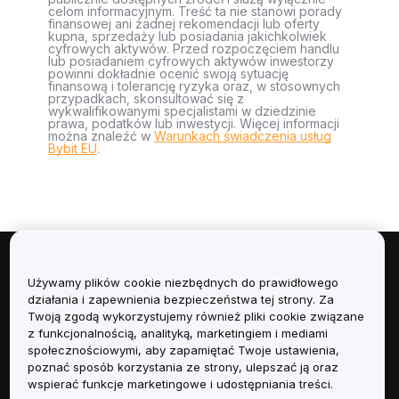
celom informacyjnym. Treść ta nie stanowi porady
finansowej ani żadnej rekomendacji lub oferty
kupna, sprzedaży lub posiadania jakichkolwiek
cyfrowych aktywów. Przed rozpoczęciem handlu
lub posiadaniem cyfrowych aktywów inwestorzy
powinni dokładnie ocenić swoją sytuację
finansową i tolerancję ryzyka oraz, w stosownych
przypadkach, skonsultować się z
wykwalifikowanymi specjalistami w dziedzinie
prawa, podatków lub inwestycji. Więcej informacji
można znaleźć w
Warunkach świadczenia usług
Bybit EU
.
Informacje
Używamy plików cookie niezbędnych do prawidłowego
działania i zapewnienia bezpieczeństwa tej strony. Za
Usługi
Twoją zgodą wykorzystujemy również pliki cookie związane
z funkcjonalnością, analityką, marketingiem i mediami
społecznościowymi, aby zapamiętać Twoje ustawienia,
Obsługa Klienta
poznać sposób korzystania ze strony, ulepszać ją oraz
wspierać funkcje marketingowe i udostępniania treści.