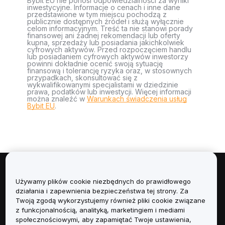
Bybit EU nie ponosi odpowiedzialności za wyniki
inwestycyjne. Informacje o cenach i inne dane
przedstawione w tym miejscu pochodzą z
publicznie dostępnych źródeł i służą wyłącznie
celom informacyjnym. Treść ta nie stanowi porady
finansowej ani żadnej rekomendacji lub oferty
kupna, sprzedaży lub posiadania jakichkolwiek
cyfrowych aktywów. Przed rozpoczęciem handlu
lub posiadaniem cyfrowych aktywów inwestorzy
powinni dokładnie ocenić swoją sytuację
finansową i tolerancję ryzyka oraz, w stosownych
przypadkach, skonsultować się z
wykwalifikowanymi specjalistami w dziedzinie
prawa, podatków lub inwestycji. Więcej informacji
można znaleźć w
Warunkach świadczenia usług
Bybit EU
.
Informacje
Używamy plików cookie niezbędnych do prawidłowego
działania i zapewnienia bezpieczeństwa tej strony. Za
Usługi
Twoją zgodą wykorzystujemy również pliki cookie związane
z funkcjonalnością, analityką, marketingiem i mediami
społecznościowymi, aby zapamiętać Twoje ustawienia,
Obsługa Klienta