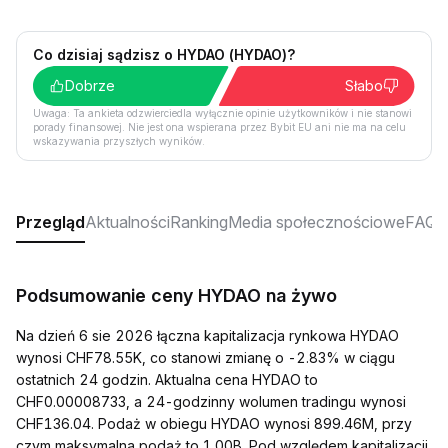
Co dzisiaj sądzisz o HYDAO (HYDAO)?
Dobrze
Słabo
Uwaga: Ta ankieta odzwierciedla wyłącznie opinie użytkowników i nie stanowi
porady finansowej. Nie jest ona wspierana przez Bybit EU ani nie ma na celu
wskazywania przyszłych wyników.
Przegląd
Aktualności
Ranking
Media społecznościowe
FAQ
Podsumowanie ceny HYDAO na żywo
Na dzień 6 sie 2026 łączna kapitalizacja rynkowa HYDAO
wynosi CHF78.55K, co stanowi zmianę o -2.83% w ciągu
ostatnich 24 godzin. Aktualna cena HYDAO to
CHF0.00008733, a 24-godzinny wolumen tradingu wynosi
CHF136.04. Podaż w obiegu HYDAO wynosi 899.46M, przy
czym maksymalna podaż to 1.00B. Pod względem kapitalizacji