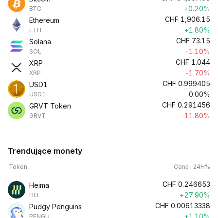
+0.20%
BTC
CHF
1,906.15
Ethereum
+1.80%
ETH
CHF
73.15
Solana
-1.10%
SOL
CHF
1.044
XRP
-1.70%
XRP
CHF
0.999405
USD1
0.00%
USD1
CHF
0.291456
GRVT Token
-11.80%
GRVT
Trendujące monety
Token
Cena i 24H%
CHF
0.246653
Heima
+27.90%
HEI
CHF
0.00613338
Pudgy Penguins
+1.10%
PENGU