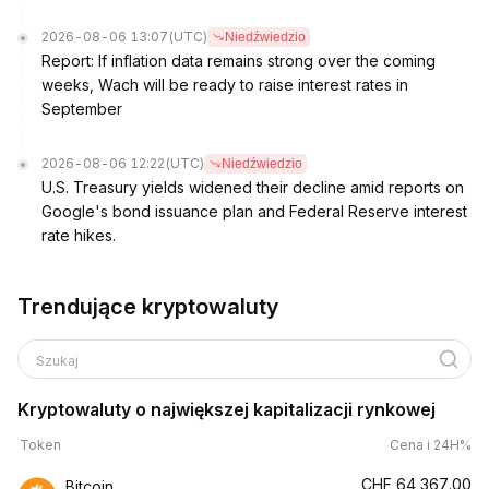
2026-08-06 13:07
(UTC)
Niedźwiedzio
Report: If inflation data remains strong over the coming
weeks, Wach will be ready to raise interest rates in
September
2026-08-06 12:22
(UTC)
Niedźwiedzio
U.S. Treasury yields widened their decline amid reports on
Google's bond issuance plan and Federal Reserve interest
rate hikes.
Trendujące kryptowaluty
Szukaj
Kryptowaluty o największej kapitalizacji rynkowej
Token
Cena i 24H%
CHF
64,367.00
Bitcoin