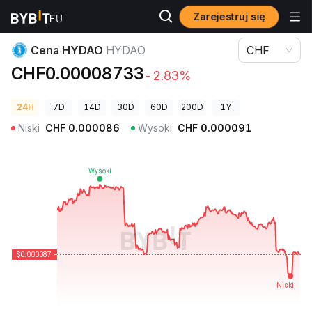
Zarejestruj się
Ceny kryptowalut
Cena HYDAO HYDAO
Cena HYDAO
HYDAO
CHF
CHF0.00008733
-2.83%
24H
7D
14D
30D
60D
200D
1Y
Niski
CHF
0.000086
Wysoki
CHF
0.000091