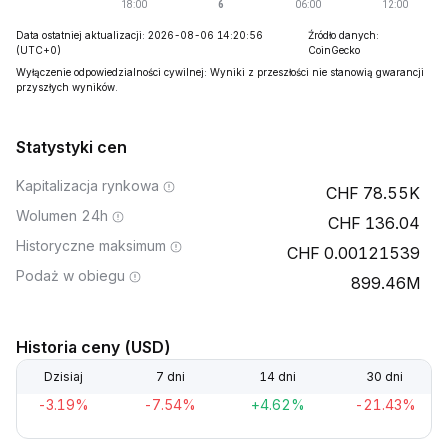
Data ostatniej aktualizacji: 2026-08-06 14:20:56
Źródło danych:
(UTC+0)
CoinGecko
Wyłączenie odpowiedzialności cywilnej: Wyniki z przeszłości nie stanowią gwarancji
przyszłych wyników.
Statystyki cen
Kapitalizacja rynkowa
78.55K
Wolumen 24h
136.04
Historyczne maksimum
0.00121539
Podaż w obiegu
899.46M
Historia ceny (USD)
Dzisiaj
7 dni
14 dni
30 dni
-3.19%
-7.54%
+4.62%
-21.43%