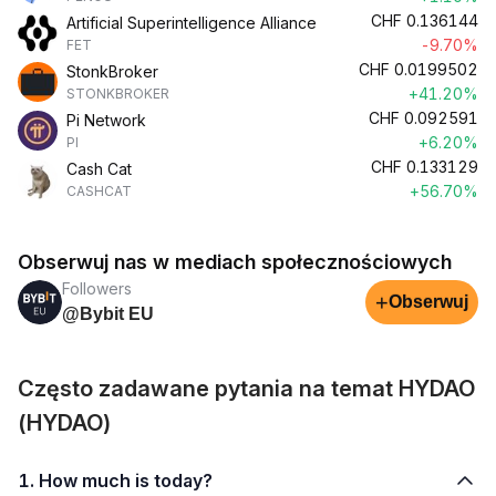
CHF
0.136144
Artificial Superintelligence Alliance
-9.70%
FET
CHF
0.0199502
StonkBroker
+41.20%
STONKBROKER
CHF
0.092591
Pi Network
+6.20%
PI
CHF
0.133129
Cash Cat
+56.70%
CASHCAT
Obserwuj nas w mediach społecznościowych
Followers
+
Obserwuj
@Bybit EU
Często zadawane pytania na temat HYDAO
(HYDAO)
1. How much is today?