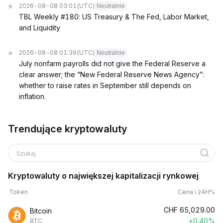
2026-08-08 03:01
(UTC)
Neutralnie
TBL Weekly #180: US Treasury & The Fed, Labor Market,
and Liquidity
2026-08-08 01:39
(UTC)
Neutralnie
July nonfarm payrolls did not give the Federal Reserve a
clear answer; the “New Federal Reserve News Agency”:
whether to raise rates in September still depends on
inflation.
Trendujące kryptowaluty
Szukaj
Kryptowaluty o największej kapitalizacji rynkowej
Token
Cena i 24H%
CHF
65,029.00
Bitcoin
+0.40%
BTC