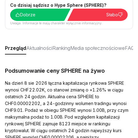
Co dzisiaj sądzisz o Hype Sphere (SPHERE)?
Dobrze
Słabo
Uwaga: Informacje te mają charakter wyłącznie informacyjny.
Przegląd
Aktualności
Ranking
Media społecznościowe
FAQ
Podsumowanie ceny SPHERE na żywo
Na dzień 8 sie 2026 łączna kapitalizacja rynkowa SPHERE
wynosi CHF22.02K, co stanowi zmianę o +1.26% w ciągu
ostatnich 24 godzin. Aktualna cena SPHERE to
CHF0.00002202, a 24-godzinny wolumen tradingu wynosi
CHF9.01. Podaż w obiegu SPHERE wynosi 1.00B, przy czym
maksymalna podaż to 1.00B. Pod względem kapitalizacji
rynkowej SPHERE zajmuje 8123 miejsce w rankingu
kryptowalut. W ciągu ostatnich 24 godzin najwyższy kurs
SPHERE wyniósł CHF0.00002206, a najniższy