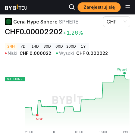
Zarejestruj się
Ceny kryptowalut
Cena Hype Sphere SPHERE
Cena Hype Sphere
SPHERE
CHF
CHF0.00002202
+1.26%
24H
7D
14D
30D
60D
200D
1Y
Niski
CHF
0.000022
Wysoki
CHF
0.000022