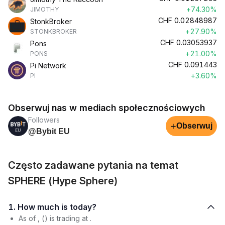
+74.30%
JIMOTHY
CHF
0.02848987
StonkBroker
+27.90%
STONKBROKER
CHF
0.03053937
Pons
+21.00%
PONS
CHF
0.091443
Pi Network
+3.60%
PI
Obserwuj nas w mediach społecznościowych
Followers
+
Obserwuj
@Bybit EU
Często zadawane pytania na temat
SPHERE (Hype Sphere)
1. How much is today?
As of , () is trading at .