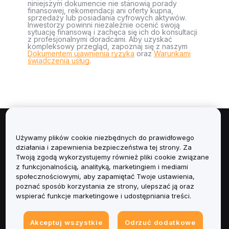
niniejszym dokumencie nie stanowią porady
finansowej, rekomendacji ani oferty kupna,
sprzedaży lub posiadania cyfrowych aktywów.
Inwestorzy powinni niezależnie ocenić swoją
sytuację finansową i zachęca się ich do konsultacji
z profesjonalnymi doradcami. Aby uzyskać
kompleksowy przegląd, zapoznaj się z naszym
Dokumentem ujawnienia ryzyka
oraz
Warunkami
świadczenia usług
.
Informacje
Używamy plików cookie niezbędnych do prawidłowego
działania i zapewnienia bezpieczeństwa tej strony. Za
Usługi
Twoją zgodą wykorzystujemy również pliki cookie związane
z funkcjonalnością, analityką, marketingiem i mediami
społecznościowymi, aby zapamiętać Twoje ustawienia,
Obsługa Klienta
poznać sposób korzystania ze strony, ulepszać ją oraz
wspierać funkcje marketingowe i udostępniania treści.
Produkty
Akceptuj wszystkie
Odrzuć dodatkowe