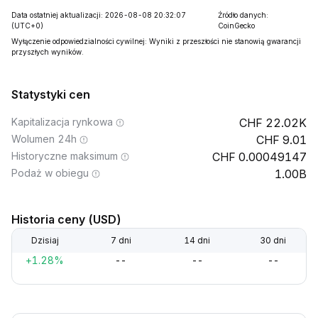
Data ostatniej aktualizacji: 2026-08-08 20:32:07
Źródło danych:
(UTC+0)
CoinGecko
Wyłączenie odpowiedzialności cywilnej: Wyniki z przeszłości nie stanowią gwarancji
przyszłych wyników.
Statystyki cen
Kapitalizacja rynkowa
22.02K
Wolumen 24h
9.01
Historyczne maksimum
0.00049147
Podaż w obiegu
1.00B
Historia ceny (USD)
Dzisiaj
7 dni
14 dni
30 dni
+1.28%
--
--
--