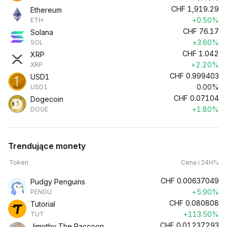
CHF
1,919.29
Ethereum
+0.50%
ETH
CHF
76.17
Solana
+3.60%
SOL
CHF
1.042
XRP
+2.20%
XRP
CHF
0.999403
USD1
0.00%
USD1
CHF
0.07104
Dogecoin
+1.80%
DOGE
Trendujące monety
Token
Cena i 24H%
CHF
0.00637049
Pudgy Penguins
+5.90%
PENGU
CHF
0.080808
Tutorial
+113.50%
TUT
CHF
0.01237293
Jimothy The Raccoon