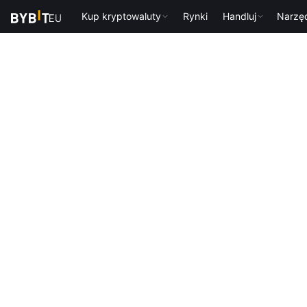
Kup kryptowaluty
Rynki
Handluj
Narzę