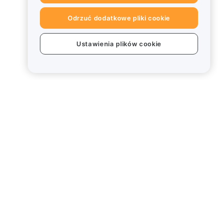
Odrzuć dodatkowe pliki cookie
Ustawienia plików cookie
Informacje prawne
Polityka dotycząca konfliktu
interesów
Podsumowanie polityki
powiernictwa i zarządzania
Informacje ESG
Biuletyny informacyjne
kryptoaktywów