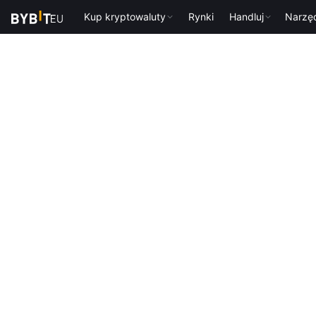
Kup kryptowaluty
Rynki
Handluj
Narzę