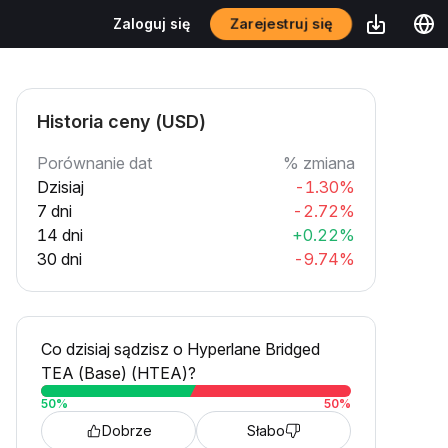
Zarejestruj się
Zaloguj się
Historia ceny (USD)
Porównanie dat
% zmiana
Dzisiaj
-1.30%
7 dni
-2.72%
14 dni
+0.22%
30 dni
-9.74%
Co dzisiaj sądzisz o Hyperlane Bridged
TEA (Base) (HTEA)?
50
%
50
%
Dobrze
Słabo