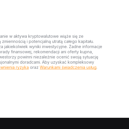
anie w aktywa kryptowalutowe wiąże się ze
miennością i potencjalną utratą całego kapitału.
za jakiekolwiek wyniki inwestycyjne. Żadne informacje
rady finansowej, rekomendacji ani oferty kupna,
estorzy powinni niezależnie ocenić swoją sytuację
ofesjonalnymi doradcami. Aby uzyskać kompleksowy
wnienia ryzyka
oraz
Warunkami świadczenia usług
.