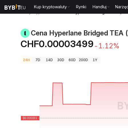
Kup kryptowaluty
Rynki
Handluj
Narzęd
Ceny kryptowalut
Cena Hyperlane Bridged TEA (Ba
Cena Hyperlane Bridged TEA 
CHF0.00003499
-1.12%
24H
7D
14D
30D
60D
200D
1Y