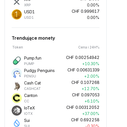
0.00%
XRP
CHF
0.999617
USD1
0.00%
USD1
Trendujące monety
Token
Cena i 24H%
CHF
0.00254942
Pump.fun
+10.30%
PUMP
CHF
0.00631339
Pudgy Penguins
+2.00%
PENGU
CHF
0.107268
Cash Cat
+12.70%
CASHCAT
CHF
0.097053
Canton
+6.10%
CC
CHF
0.00312052
IoTeX
+37.00%
IOTX
CHF
0.692258
Sui
-0.30%
SUI