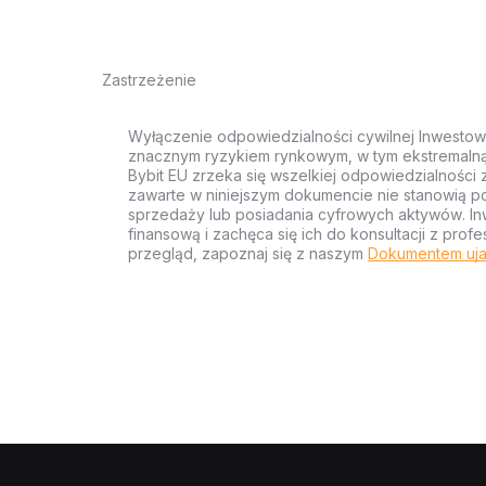
Zastrzeżenie
Wyłączenie odpowiedzialności cywilnej Inwestow
znacznym ryzykiem rynkowym, w tym ekstremalną z
Bybit EU zrzeka się wszelkiej odpowiedzialności 
zawarte w niniejszym dokumencie nie stanowią po
sprzedaży lub posiadania cyfrowych aktywów. Inw
finansową i zachęca się ich do konsultacji z pr
przegląd, zapoznaj się z naszym
Dokumentem uja