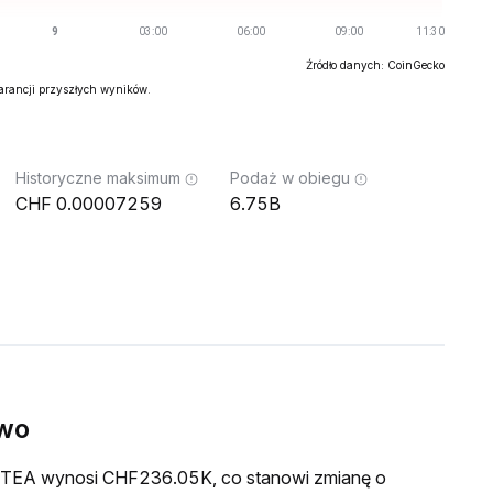
Źródło danych: CoinGecko
warancji przyszłych wyników.
Historyczne maksimum
Podaż w obiegu
0.00007259
6.75B
ywo
a HTEA wynosi CHF236.05K, co stanowi zmianę o