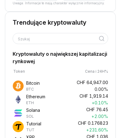
Uwaga: Informacje te mają charakter wyłącznie informacyjny.
Trendujące kryptowaluty
Szukaj
Kryptowaluty o największej kapitalizacji
rynkowej
Token
Cena i 24H%
CHF
64,947.00
Bitcoin
0.00%
BTC
CHF
1,919.14
Ethereum
+0.10%
ETH
CHF
76.45
Solana
+2.00%
SOL
CHF
0.176823
Tutorial
+231.60%
TUT
CHF
1.036
XRP