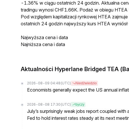
-1.36% w ciągu ostatnich 24 godzin. Aktualna 
tradingu wynosi CHF1.66K. Podaż w obiegu HTEA 
Pod względem kapitalizacji rynkowej HTEA zajmuje
ostatnich 24 godzin najwyższy kurs HTEA wynió
Najwyższa cena i data
Najniższa cena i data
Aktualności Hyperlane Bridged TEA (B
2026-08-09 04:48
(UTC)
Niedźwiedzio
Economists generally expect the US annual inflatio
2026-08-08 17:30
(UTC)
byczy
July’s surprisingly weak jobs report coupled with 
Fed to hold interest rates steady at its next m