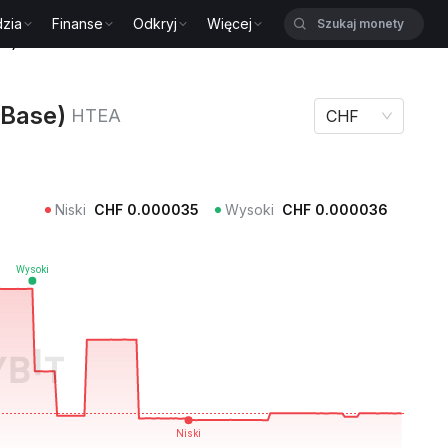
zia
Finanse
Odkryj
Więcej
se) HTEA
(Base)
HTEA
CHF
Niski
CHF
0.000035
Wysoki
CHF
0.000036