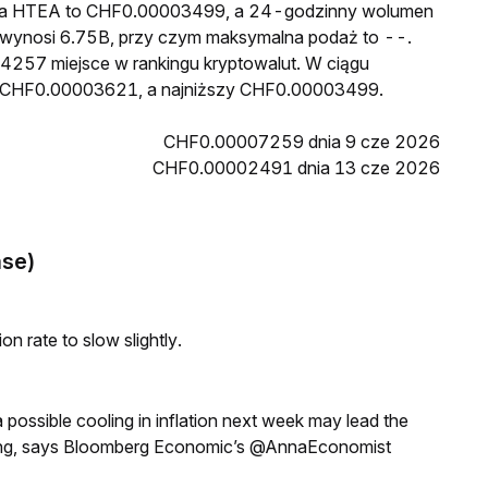
cena HTEA to CHF0.00003499, a 24-godzinny wolumen
wynosi 6.75B, przy czym maksymalna podaż to --.
 4257 miejsce w rankingu kryptowalut. W ciągu
sł CHF0.00003621, a najniższy CHF0.00003499.
CHF0.00007259 dnia 9 cze 2026
CHF0.00002491 dnia 13 cze 2026
ase)
n rate to slow slightly.
a possible cooling in inflation next week may lead the
eeting, says Bloomberg Economic’s @AnnaEconomist