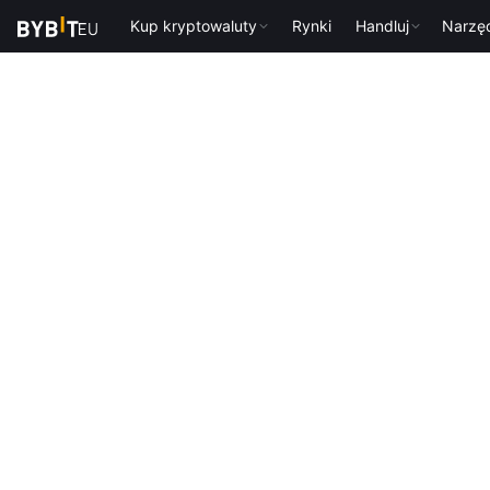
Kup kryptowaluty
Rynki
Handluj
Narzę