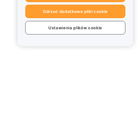
Odrzuć dodatkowe pliki cookie
Ustawienia plików cookie
Informacje prawne
Polityka dotycząca konfliktu
interesów
Podsumowanie polityki
powiernictwa i zarządzania
Informacje ESG
Biuletyny informacyjne
kryptoaktywów