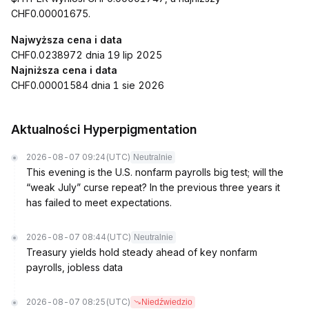
CHF0.00001675.
Najwyższa cena i data
CHF0.0238972 dnia 19 lip 2025
Najniższa cena i data
CHF0.00001584 dnia 1 sie 2026
Aktualności Hyperpigmentation
2026-08-07 09:24
(UTC)
Neutralnie
This evening is the U.S. nonfarm payrolls big test; will the
“weak July” curse repeat? In the previous three years it
has failed to meet expectations.
2026-08-07 08:44
(UTC)
Neutralnie
Treasury yields hold steady ahead of key nonfarm
payrolls, jobless data
2026-08-07 08:25
(UTC)
Niedźwiedzio