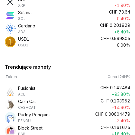
-1.90%
XRP
CHF
73.64
Solana
-0.40%
SOL
CHF
0.201929
Cardano
+6.40%
ADA
CHF
0.999805
USD1
0.00%
USD1
Trendujące monety
Token
Cena i 24H%
CHF
0.142484
Fusionist
+93.80%
ACE
CHF
0.103952
Cash Cat
-14.90%
CASHCAT
CHF
0.00604479
Pudgy Penguins
-3.40%
PENGU
CHF
0.161675
Block Street
+18.40%
BSB