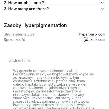
2. How much is one ?
3. How many are there?
Zasoby Hyperpigmentation
Strona internetowa
hyperonsol.com
Społeczność
tiktok.com
Zastrzeżenie
Wyłączenie odpowiedzialności cywilnej
Inwestowanie w aktywa kryptowalutowe wiąże się
ze znacznym ryzykiem rynkowym, w tym
ekstremalną zmiennością i potencjalną utratą
całego kapitału. Bybit EU zrzeka się wszelkiej
odpowiedzialności za jakiekolwiek wyniki
inwestycyjne. Żadne informacje zawarte w
niniejszym dokumencie nie stanowią porady
finansowej, rekomendacji ani oferty kupna,
sprzedaży lub posiadania cyfrowych aktywów.
Inwestorzy powinni niezależnie ocenić swoją
sytuację finansową i zachęca się ich do konsultacji