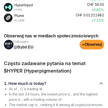
CHF
56.55
Hyperliquid
+0.80%
HYPE
CHF
0.01211982
Plume
+7.10%
PLUME
Obserwuj nas w mediach społecznościowych
Followers
+
Obserwuj
@Bybit EU
Często zadawane pytania na temat
$HYPER (Hyperpigmentation)
1. How much is today?
As of , () is trading at .
In the last 24 hours, the lowest price is , and the highest
price is , with a trading volume of .
The market cap is , ranking it # among all cryptocurrencies.