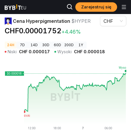
Zarejestruj się
Ceny kryptowalut
Cena Hyperpigmentation $HYPER
Cena Hyperpigmentation
$HYPER
CHF
CHF0.00001752
+4.46%
24H
7D
14D
30D
60D
200D
1Y
Niski
CHF
0.000017
Wysoki
CHF
0.000018