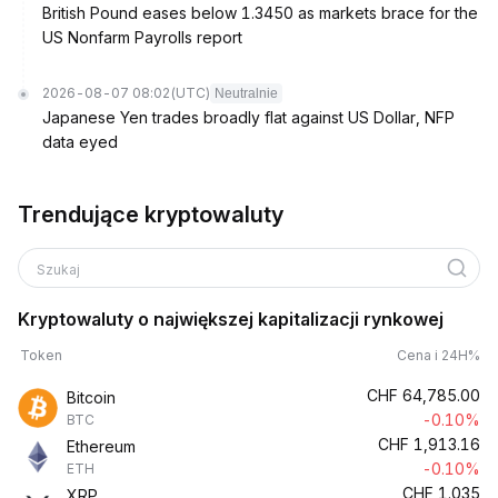
British Pound eases below 1.3450 as markets brace for the
US Nonfarm Payrolls report
2026-08-07 08:02
(UTC)
Neutralnie
Japanese Yen trades broadly flat against US Dollar, NFP
data eyed
Trendujące kryptowaluty
Szukaj
Kryptowaluty o największej kapitalizacji rynkowej
Token
Cena i 24H%
CHF
64,785.00
Bitcoin
-0.10%
BTC
CHF
1,913.16
Ethereum
-0.10%
ETH
CHF
1.035
XRP