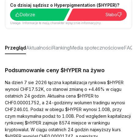
Co dzisiaj sądzisz o Hyperpigmentation ($HYPER)?
Dobrze
Słabo
Uwaga: Informacje te mają charakter wyłącznie informacyjny.
Przegląd
Aktualności
Ranking
Media społecznościowe
FAQ
Podsumowanie ceny $HYPER na żywo
Na dzień 7 sie 2026 łączna kapitalizacja rynkowa $HYPER
wynosi CHF17.52K, co stanowi zmianę o +4.46% w ciągu
ostatnich 24 godzin. Aktualna cena $HYPER to
CHF0.00001752, a 24-godzinny wolumen tradingu wynosi
CHF246.01. Podaż w obiegu $HYPER wynosi 1.00B, przy
czym maksymalna podaż to 1.00B. Pod względem kapitalizacji
rynkowej $HYPER zajmuje 8574 miejsce w rankingu
kryptowalut. W ciągu ostatnich 24 godzin najwyższy kurs
$HYPER wyniósł CHF0.00001747, a najniższy