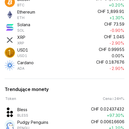
+0.20%
BTC
CHF
1,899.91
Ethereum
+1.30%
ETH
CHF
73.59
Solana
-0.90%
SOL
CHF
1.045
XRP
-2.90%
XRP
CHF
0.99955
USD1
0.00%
USD1
CHF
0.187676
Cardano
-2.90%
ADA
Trendujące monety
Token
Cena i 24H%
CHF
0.02437432
Bless
+97.30%
BLESS
CHF
0.00616606
Pudgy Penguins
+1.20%
PENGU