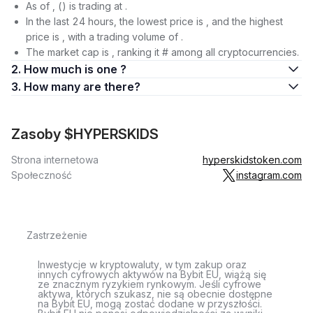
As of , () is trading at .
In the last 24 hours, the lowest price is , and the highest
price is , with a trading volume of .
The market cap is , ranking it # among all cryptocurrencies.
2. How much is one ?
3. How many are there?
Zasoby $HYPERSKIDS
Strona internetowa
hyperskidstoken.com
Społeczność
instagram.com
Zastrzeżenie
Inwestycje w kryptowaluty, w tym zakup oraz
innych cyfrowych aktywów na Bybit EU, wiążą się
ze znacznym ryzykiem rynkowym. Jeśli cyfrowe
aktywa, których szukasz, nie są obecnie dostępne
na Bybit EU, mogą zostać dodane w przyszłości.