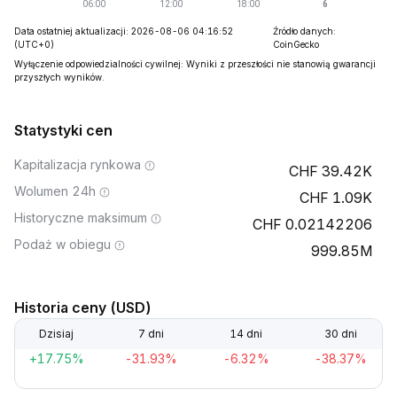
Data ostatniej aktualizacji: 2026-08-06 04:16:52
Źródło danych:
(UTC+0)
CoinGecko
Wyłączenie odpowiedzialności cywilnej: Wyniki z przeszłości nie stanowią gwarancji
przyszłych wyników.
Statystyki cen
Kapitalizacja rynkowa
39.42K
Wolumen 24h
1.09K
Historyczne maksimum
0.02142206
Podaż w obiegu
999.85M
Historia ceny (USD)
Dzisiaj
7 dni
14 dni
30 dni
+17.75%
-31.93%
-6.32%
-38.37%