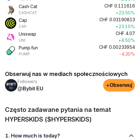
CHF
0.111616
Cash Cat
+23.50%
CASHCAT
CHF
0.03190813
Cap
+23.10%
CAP
CHF
4.07
Uniswap
+4.50%
UNI
CHF
0.00233954
Pump.fun
-4.30%
PUMP
Obserwuj nas w mediach społecznościowych
Followers
+
Obserwuj
@Bybit EU
Często zadawane pytania na temat
HYPERSKIDS ($HYPERSKIDS)
1. How much is today?