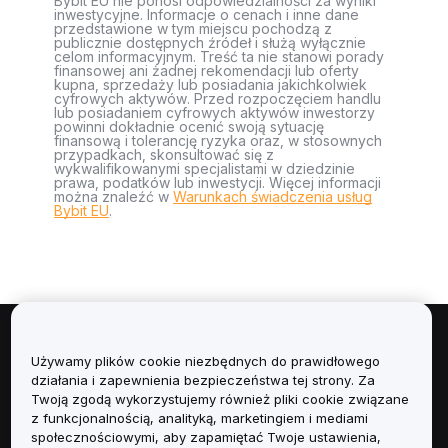
Bybit EU nie ponosi odpowiedzialności za wyniki
inwestycyjne. Informacje o cenach i inne dane
przedstawione w tym miejscu pochodzą z
publicznie dostępnych źródeł i służą wyłącznie
celom informacyjnym. Treść ta nie stanowi porady
finansowej ani żadnej rekomendacji lub oferty
kupna, sprzedaży lub posiadania jakichkolwiek
cyfrowych aktywów. Przed rozpoczęciem handlu
lub posiadaniem cyfrowych aktywów inwestorzy
powinni dokładnie ocenić swoją sytuację
finansową i tolerancję ryzyka oraz, w stosownych
przypadkach, skonsultować się z
wykwalifikowanymi specjalistami w dziedzinie
prawa, podatków lub inwestycji. Więcej informacji
można znaleźć w
Warunkach świadczenia usług
Bybit EU
.
Informacje
Używamy plików cookie niezbędnych do prawidłowego
działania i zapewnienia bezpieczeństwa tej strony. Za
Usługi
Twoją zgodą wykorzystujemy również pliki cookie związane
z funkcjonalnością, analityką, marketingiem i mediami
społecznościowymi, aby zapamiętać Twoje ustawienia,
Obsługa Klienta