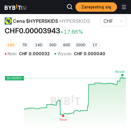
Zarejestruj się
Ceny kryptowalut
Cena $HYPERSKIDS HYPERSKIDS
Cena $HYPERSKIDS
HYPERSKIDS
CHF
CHF0.00003943
+17.66%
24H
7D
14D
30D
60D
200D
1Y
Niski
CHF
0.000032
Wysoki
CHF
0.000040