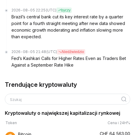
2026-08-05 22:25
(UTC)
byczy
Brazil’s central bank cut its key interest rate by a quarter
point for a fourth straight meeting after new data showed
economic growth moderating and inflation slowing more
than expected.
2026-08-05 21:48
(UTC)
Niedźwiedzio
Fed’s Kashkari Calls for Higher Rates Even as Traders Bet
Against a September Rate Hike
Trendujące kryptowaluty
Szukaj
Kryptowaluty o największej kapitalizacji rynkowej
Token
Cena i 24H%
CHF
64,563.00
Bitcoin