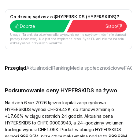
Co dzisiaj sądzisz o $HYPERSKIDS (HYPERSKIDS)?
Dobrze
Słabo
Uwaga: Ta ankieta odzwierciedla wyłącznie opinie użytkowników i nie stanowi
porady finansowej. Nie jest ona wspierana przez Bybit EU ani nie ma na celu
wskazywania przyszłych wyników.
Przegląd
Aktualności
Ranking
Media społecznościowe
FAQ
Podsumowanie ceny HYPERSKIDS na żywo
Na dzień 6 sie 2026 łączna kapitalizacja rynkowa
HYPERSKIDS wynosi CHF39.42K, co stanowi zmianę o
+17.66% w ciągu ostatnich 24 godzin. Aktualna cena
HYPERSKIDS to CHF0.00003943, a 24-godzinny wolumen
tradingu wynosi CHF1.09K. Podaż w obiegu HYPERSKIDS
wynosi 999.85M, przy czym maksymalna podaż to 999.99M.