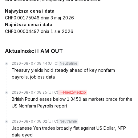
Najwyższa cena i data
CHF0.00175946 dnia 3 maj 2026
Najniższa cena i data
CHF0.00004497 dnia 1 sie 2026
Aktualności I AM OUT
2026-08-07 08:44
(UTC)
Neutralnie
Treasury yields hold steady ahead of key nonfarm
payrolls, jobless data
2026-08-07 08:25
(UTC)
Niedźwiedzio
British Pound eases below 1.3450 as markets brace for the
US Nonfarm Payrolls report
2026-08-07 08:02
(UTC)
Neutralnie
Japanese Yen trades broadly flat against US Dollar, NFP
data eyed