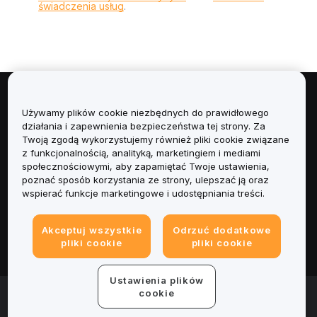
świadczenia usług
.
Informacje
Używamy plików cookie niezbędnych do prawidłowego
działania i zapewnienia bezpieczeństwa tej strony. Za
Usługi
Twoją zgodą wykorzystujemy również pliki cookie związane
z funkcjonalnością, analityką, marketingiem i mediami
społecznościowymi, aby zapamiętać Twoje ustawienia,
Obsługa Klienta
poznać sposób korzystania ze strony, ulepszać ją oraz
wspierać funkcje marketingowe i udostępniania treści.
Produkty
Akceptuj wszystkie
Odrzuć dodatkowe
Informacje prawne
pliki cookie
pliki cookie
Ustawienia plików
© 2025-2026 Bybit.eu. All rights reserved.
cookie
Warunki świadczenia usług
|
Polityka Prywatności
|
Dane