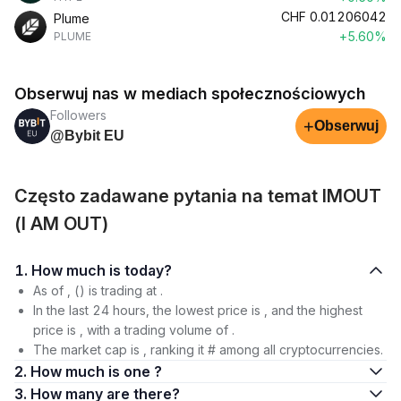
CHF
0.01206042
Plume
+5.60%
PLUME
Obserwuj nas w mediach społecznościowych
Followers
+
Obserwuj
@Bybit EU
Często zadawane pytania na temat IMOUT
(I AM OUT)
1. How much is today?
As of , () is trading at .
In the last 24 hours, the lowest price is , and the highest
price is , with a trading volume of .
The market cap is , ranking it # among all cryptocurrencies.
2. How much is one ?
3. How many are there?