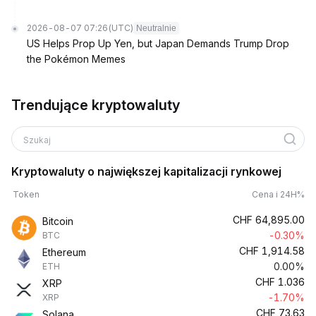
2026-08-07 07:26
(UTC)
Neutralnie
US Helps Prop Up Yen, but Japan Demands Trump Drop
the Pokémon Memes
Trendujące kryptowaluty
Szukaj
Kryptowaluty o największej kapitalizacji rynkowej
Token
Cena i 24H%
CHF
64,895.00
Bitcoin
-0.30%
BTC
CHF
1,914.58
Ethereum
0.00%
ETH
CHF
1.036
XRP
-1.70%
XRP
CHF
73.63
Solana