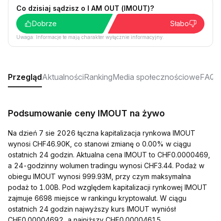
Co dzisiaj sądzisz o I AM OUT (IMOUT)?
Dobrze
Słabo
Uwaga: Informacje te mają charakter wyłącznie informacyjny.
Przegląd
Aktualności
Ranking
Media społecznościowe
FAQ
Podsumowanie ceny IMOUT na żywo
Na dzień 7 sie 2026 łączna kapitalizacja rynkowa IMOUT
wynosi CHF46.90K, co stanowi zmianę o 0.00% w ciągu
ostatnich 24 godzin. Aktualna cena IMOUT to CHF0.0000469,
a 24-godzinny wolumen tradingu wynosi CHF3.44. Podaż w
obiegu IMOUT wynosi 999.93M, przy czym maksymalna
podaż to 1.00B. Pod względem kapitalizacji rynkowej IMOUT
zajmuje 6698 miejsce w rankingu kryptowalut. W ciągu
ostatnich 24 godzin najwyższy kurs IMOUT wyniósł
CHF0.00004692, a najniższy CHF0.00004615.