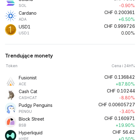
-0.90%
SOL
CHF
0.200361
Cardano
+6.50%
ADA
CHF
0.999726
USD1
0.00%
USD1
Trendujące monety
Token
Cena i 24H%
CHF
0.136842
Fusionist
+87.80%
ACE
CHF
0.10244
Cash Cat
-8.80%
CASHCAT
CHF
0.00605727
Pudgy Penguins
-3.40%
PENGU
CHF
0.160971
Block Street
+19.90%
BSB
CHF
56.42
Hyperliquid
+0.50%
HYPE