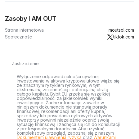
Zasoby I AM OUT
Strona internetowa
imoutsol.com
Społeczność
tiktok.com
Zastrzeżenie
Wyłączenie odpowiedzialności cywilnej
Inwestowanie w aktywa kryptowalutowe wiąże się
ze znacznym ryzykiem rynkowym, w tym
ekstremalną zmiennością i potencjalną utratą
całego kapitału. Bybit EU zrzeka się wszelkiej
odpowiedzialności za jakiekolwiek wyniki
inwestycyjne. Żadne informacje zawarte w
niniejszym dokumencie nie stanowią porady
finansowej, rekomendacji ani oferty kupna,
sprzedaży lub posiadania cyfrowych aktywów.
Inwestorzy powinni niezależnie ocenić swoją
sytuację finansową i zachęca się ich do konsultacji
z profesjonalnymi doradcami. Aby uzyskać
kompleksowy przegląd, zapoznaj się z naszym
Dokumentem ujawnienia ryzyka
oraz
Warunkami