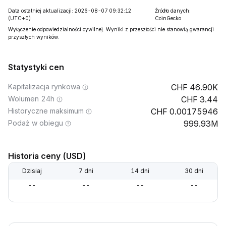
Data ostatniej aktualizacji: 2026-08-07 09:32:12
Źródło danych:
(UTC+0)
CoinGecko
Wyłączenie odpowiedzialności cywilnej: Wyniki z przeszłości nie stanowią gwarancji
przyszłych wyników.
Statystyki cen
Kapitalizacja rynkowa
46.90K
Wolumen 24h
3.44
Historyczne maksimum
0.00175946
Podaż w obiegu
999.93M
Historia ceny (USD)
Dzisiaj
7 dni
14 dni
30 dni
--
--
--
--