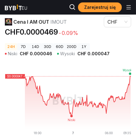
Zarejestruj się
Ceny kryptowalut
Cena I AM OUT IMOUT
Cena I AM OUT
IMOUT
CHF
CHF0.0000469
-0.09%
24H
7D
14D
30D
60D
200D
1Y
Niski
CHF
0.000046
Wysoki
CHF
0.000047