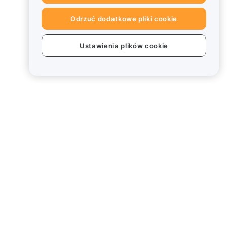
Odrzuć dodatkowe pliki cookie
Ustawienia plików cookie
Informacje prawne
Polityka dotycząca konfliktu
interesów
Podsumowanie polityki
powiernictwa i zarządzania
Informacje ESG
Biuletyny informacyjne
kryptoaktywów