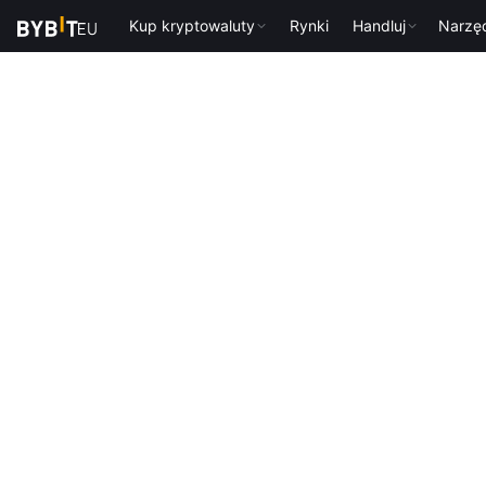
Kup kryptowaluty
Rynki
Handluj
Narzę