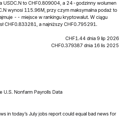
cena USDC.N to CHF0.809004, a 24-godzinny wolumen
C.N wynosi 115.96M, przy czym maksymalna podaż to
jmuje -- miejsce w rankingu kryptowalut. W ciągu
ósł CHF0.833281, a najniższy CHF0.795291.
CHF1.44 dnia 9 lip 2026
CHF0.379387 dnia 16 lis 2025
e U.S. Nonfarm Payrolls Data
s in today’s July jobs report could equal bad news for