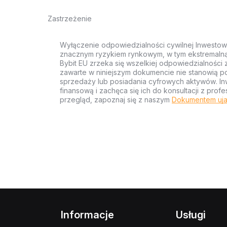
Zastrzeżenie
Wyłączenie odpowiedzialności cywilnej Inwestow
znacznym ryzykiem rynkowym, w tym ekstremalną z
Bybit EU zrzeka się wszelkiej odpowiedzialności 
zawarte w niniejszym dokumencie nie stanowią po
sprzedaży lub posiadania cyfrowych aktywów. Inw
finansową i zachęca się ich do konsultacji z pr
przegląd, zapoznaj się z naszym
Dokumentem uja
Informacje
Usługi