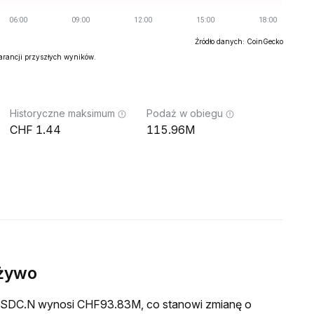
Źródło danych: CoinGecko
warancji przyszłych wyników.
Historyczne maksimum
Podaż w obiegu
1.44
115.96M
żywo
a USDC.N wynosi CHF93.83M, co stanowi zmianę o