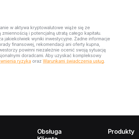
anie w aktywa kryptowalutowe wiąże się ze
miennością i potencjalną utratą całego kapitału.
za jakiekolwiek wyniki inwestycyjne. Żadne informacje
rady finansowej, rekomendacji ani oferty kupna,
estorzy powinni niezależnie ocenić swoją sytuację
ofesjonalnymi doradcami. Aby uzyskać kompleksowy
wnienia ryzyka
oraz
Warunkami świadczenia usług
.
Obsługa
Produkty