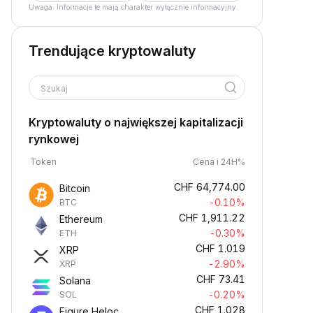
Uwaga: Informacje te mają charakter wyłącznie informacyjny.
Trendujące kryptowaluty
Szukaj
Kryptowaluty o największej kapitalizacji
rynkowej
Token
Cena i 24H%
CHF
64,774.00
Bitcoin
-0.10%
BTC
CHF
1,911.22
Ethereum
-0.30%
ETH
CHF
1.019
XRP
-2.90%
XRP
CHF
73.41
Solana
-0.20%
SOL
CHF
1.028
Figure Heloc