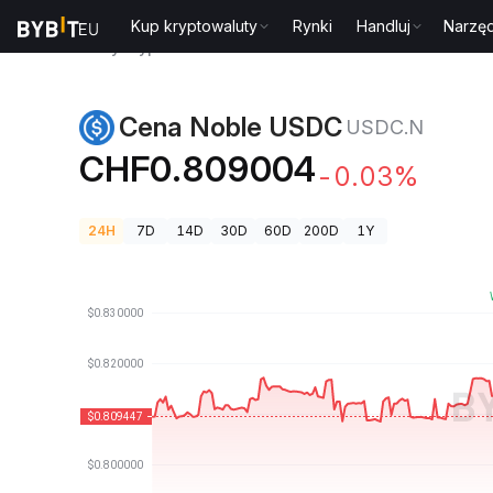
Kup kryptowaluty
Rynki
Handluj
Narzęd
Ceny kryptowalut
Cena Noble USDC USDC.N
Cena Noble USDC
USDC.N
CHF0.809004
-0.03%
24H
7D
14D
30D
60D
200D
1Y