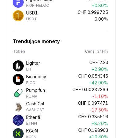
+0.80%
FIGR_HELOC
CHF
0.999725
USD1
0.00%
USD1
Trendujące monety
Token
Cena i 24H%
CHF
2.33
Lighter
+2.90%
LIT
CHF
0.054345
Biconomy
+42.90%
BICO
CHF
0.00232369
Pump.fun
-1.10%
PUMP
CHF
0.097471
Cash Cat
-17.50%
CASHCAT
CHF
0.385516
Ether.fi
+8.20%
ETHFI
CHF
0.198903
KGeN
+10.40%
KGEN