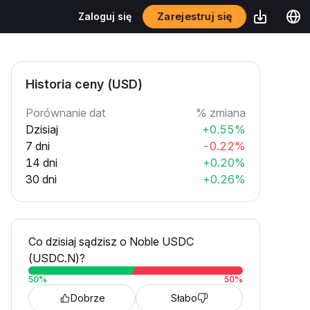
Zarejestruj się
Zaloguj się
Historia ceny (USD)
Porównanie dat
% zmiana
Dzisiaj
+0.55%
7 dni
-0.22%
14 dni
+0.20%
30 dni
+0.26%
Co dzisiaj sądzisz o Noble USDC
(USDC.N)?
50
%
50
%
Dobrze
Słabo