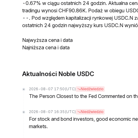
-0.67% w ciągu ostatnich 24 godzin. Aktualna 
tradingu wynosi CHF90.86K. Podaż w obiegu USD
--. Pod względem kapitalizacji rynkowej USDC.N za
ostatnich 24 godzin najwyższy kurs USDC.N wyni
Najwyższa cena i data
Najniższa cena i data
Aktualności Noble USDC
2026-08-07 17:50
(UTC)
Niedźwiedzio
The Person Closest to the Fed Commented on th
2026-08-07 16:35
(UTC)
Niedźwiedzio
For stock and bond investors, good economic new
markets.