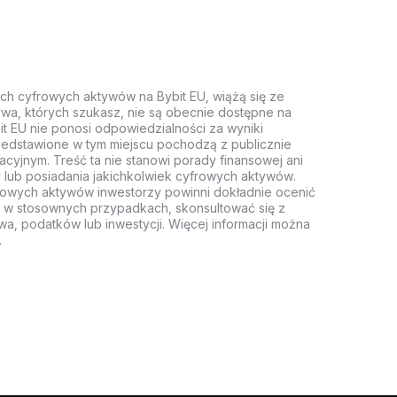
ych cyfrowych aktywów na Bybit EU, wiążą się ze
wa, których szukasz, nie są obecnie dostępne na
it EU nie ponosi odpowiedzialności za wyniki
rzedstawione w tym miejscu pochodzą z publicznie
acyjnym. Treść ta nie stanowi porady finansowej ani
 lub posiadania jakichkolwiek cyfrowych aktywów.
rowych aktywów inwestorzy powinni dokładnie ocenić
z, w stosownych przypadkach, skonsultować się z
wa, podatków lub inwestycji. Więcej informacji można
.