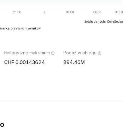
Źródło danych: CoinGecko
warancji przyszłych wyników.
Historyczne maksimum
Podaż w obiegu
0.00143624
894.46M
wo