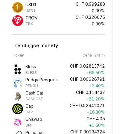
CHF
0.999283
USD1
0.00%
USD1
CHF
0.326675
TRON
0.00%
TRX
Trendujące monety
Token
Cena i 24H%
CHF
0.02813742
Bless
+69.50%
BLESS
CHF
0.00626791
Pudgy Penguins
+3.40%
PENGU
CHF
0.114437
Cash Cat
+21.20%
CASHCAT
CHF
0.02941021
Cap
+16.30%
CAP
CHF
4.05
Uniswap
+1.50%
UNI
CHF
0.00234324
Pump.fun