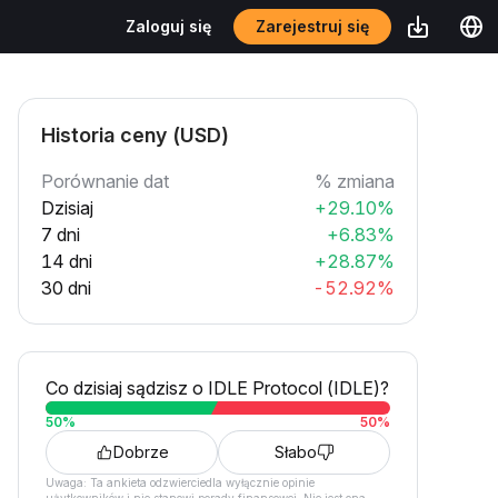
Zarejestruj się
Zaloguj się
Historia ceny (USD)
Porównanie dat
% zmiana
Dzisiaj
+29.10%
7 dni
+6.83%
14 dni
+28.87%
30 dni
-52.92%
Co dzisiaj sądzisz o IDLE Protocol (IDLE)?
50
%
50
%
Dobrze
Słabo
Uwaga: Ta ankieta odzwierciedla wyłącznie opinie