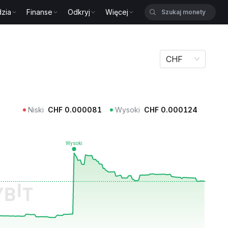
zia
Finanse
Odkryj
Więcej
CHF
Niski
CHF
0.000081
Wysoki
CHF
0.000124