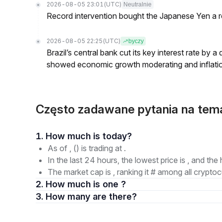
2026-08-05 23:01
(UTC)
Neutralnie
Record intervention bought the Japanese Yen a r
2026-08-05 22:25
(UTC)
byczy
Brazil’s central bank cut its key interest rate by a
showed economic growth moderating and inflati
Często zadawane pytania na tema
1. How much is today?
As of , () is trading at .
In the last 24 hours, the lowest price is , and the 
The market cap is , ranking it # among all cryptoc
2. How much is one ?
3. How many are there?