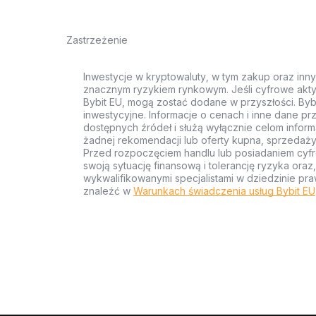
Zastrzeżenie
Inwestycje w kryptowaluty, w tym zakup oraz inn
znacznym ryzykiem rynkowym. Jeśli cyfrowe akty
Bybit EU, mogą zostać dodane w przyszłości. Byb
inwestycyjne. Informacje o cenach i inne dane p
dostępnych źródeł i służą wyłącznie celom inform
żadnej rekomendacji lub oferty kupna, sprzedaży
Przed rozpoczęciem handlu lub posiadaniem cyf
swoją sytuację finansową i tolerancję ryzyka ora
wykwalifikowanymi specjalistami w dziedzinie pra
znaleźć w
Warunkach świadczenia usług Bybit EU