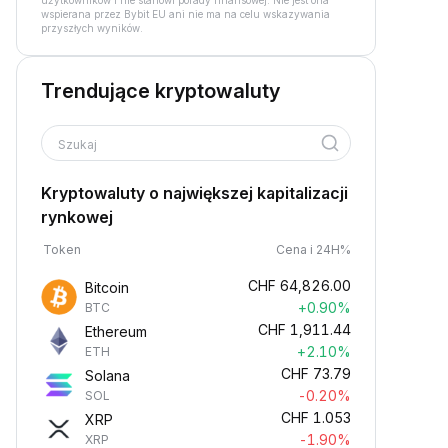
użytkowników i nie stanowi porady finansowej. Nie jest ona
wspierana przez Bybit EU ani nie ma na celu wskazywania
przyszłych wyników.
Trendujące kryptowaluty
Szukaj
Kryptowaluty o największej kapitalizacji
rynkowej
Token
Cena i 24H%
CHF
64,826.00
Bitcoin
+0.90%
BTC
CHF
1,911.44
Ethereum
+2.10%
ETH
CHF
73.79
Solana
-0.20%
SOL
CHF
1.053
XRP
-1.90%
XRP