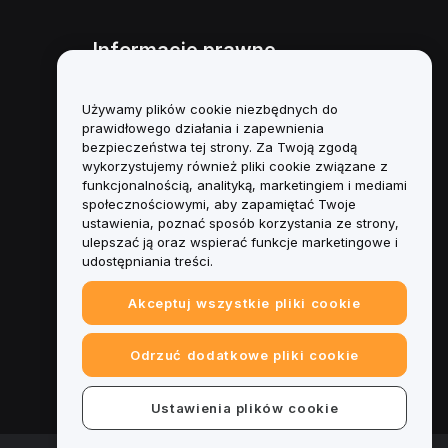
Informacje prawne
Polityka dotycząca konfliktu
interesów
Używamy plików cookie niezbędnych do
prawidłowego działania i zapewnienia
Podsumowanie polityki
bezpieczeństwa tej strony. Za Twoją zgodą
powiernictwa i zarządzania
wykorzystujemy również pliki cookie związane z
funkcjonalnością, analityką, marketingiem i mediami
Informacje ESG
społecznościowymi, aby zapamiętać Twoje
ustawienia, poznać sposób korzystania ze strony,
Biuletyny informacyjne
ulepszać ją oraz wspierać funkcje marketingowe i
kryptoaktywów
udostępniania treści.
Akceptuj wszystkie pliki cookie
Odrzuć dodatkowe pliki cookie
Ustawienia plików cookie