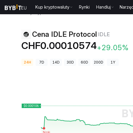
Kup kryptowaluty
Rynki
Handluj
Narzęd
Ceny kryptowalut
Cena IDLE Protocol IDLE
Cena IDLE Protocol
IDLE
CHF0.00010574
+29.05%
24H
7D
14D
30D
60D
200D
1Y