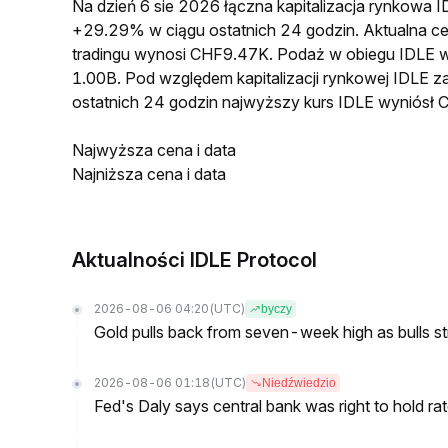
Na dzień 6 sie 2026 łączna kapitalizacja rynkowa
+29.29% w ciągu ostatnich 24 godzin. Aktualna
tradingu wynosi CHF9.47K. Podaż w obiegu IDLE 
1.00B. Pod względem kapitalizacji rynkowej IDLE z
ostatnich 24 godzin najwyższy kurs IDLE wyniós
Najwyższa cena i data
Najniższa cena i data
Aktualności IDLE Protocol
2026-08-06 04:20
(UTC)
byczy
Gold pulls back from seven-week high as bulls s
2026-08-06 01:18
(UTC)
Niedźwiedzio
Fed's Daly says central bank was right to hold ra