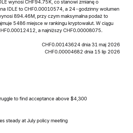
 IDLE wynosi CHF94.75K, co stanowi zmianę o
 cena IDLE to CHF0.00010574, a 24-godzinny wolumen
wynosi 894.46M, przy czym maksymalna podaż to
ajmuje 5486 miejsce w rankingu kryptowalut. W ciągu
ł CHF0.00012412, a najniższy CHF0.00008075.
CHF0.00143624 dnia 31 maj 2026
CHF0.00004682 dnia 15 lip 2026
truggle to find acceptance above $4,300
tes steady at July policy meeting