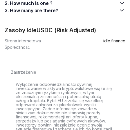
2. How much is one ?
3. How many are there?
Zasoby IdleUSDC (Risk Adjusted)
Strona internetowa
idle.finance
Społeczność
Zastrzeżenie
Wyłączenie odpowiedzialności cywilnej
Inwestowanie w aktywa kryptowalutowe wiąże się
ze znacznym ryzykiem rynkowym, w tym
ekstremalną zmiennością i potencjalną utratą
całego kapitału. Bybit EU zrzeka się wszelkiej
odpowiedzialności za jakiekolwiek wyniki
inwestycyjne. Żadne informacje zawarte w
niniejszym dokumencie nie stanowią porady
finansowej, rekomendacji ani oferty kupna,
sprzedaży lub posiadania cyfrowych aktywów.
Inwestorzy powinni niezależnie ocenić swoją
sytuację finansową i zachęca się ich do konsultacji