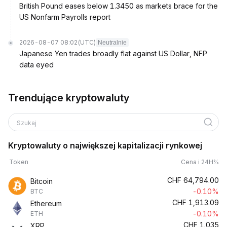
British Pound eases below 1.3450 as markets brace for the
US Nonfarm Payrolls report
2026-08-07 08:02
(UTC)
Neutralnie
Japanese Yen trades broadly flat against US Dollar, NFP
data eyed
Trendujące kryptowaluty
Szukaj
Kryptowaluty o największej kapitalizacji rynkowej
Token
Cena i 24H%
CHF
64,794.00
Bitcoin
-0.10%
BTC
CHF
1,913.09
Ethereum
-0.10%
ETH
CHF
1.035
XRP