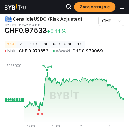
Zarejestruj się
Ceny kryptowalut
Cena IdleUSDC (Risk Adjusted) IDLEUSDCSAFE
Cena IdleUSDC (Risk Adjusted)
CHF
IDLEUSDCSAFE
CHF0.97533
+0.11%
24H
7D
14D
30D
60D
200D
1Y
Niski
CHF
0.973653
Wysoki
CHF
0.979069