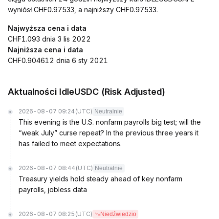
wyniósł CHF0.97533, a najniższy CHF0.97533.
Najwyższa cena i data
CHF1.093 dnia 3 lis 2022
Najniższa cena i data
CHF0.904612 dnia 6 sty 2021
Aktualności IdleUSDC (Risk Adjusted)
2026-08-07 09:24
(UTC)
Neutralnie
This evening is the U.S. nonfarm payrolls big test; will the
“weak July” curse repeat? In the previous three years it
has failed to meet expectations.
2026-08-07 08:44
(UTC)
Neutralnie
Treasury yields hold steady ahead of key nonfarm
payrolls, jobless data
2026-08-07 08:25
(UTC)
Niedźwiedzio