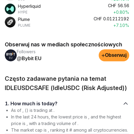
CHF
56.56
Hyperliquid
+0.80%
HYPE
CHF
0.01212192
Plume
+7.10%
PLUME
Obserwuj nas w mediach społecznościowych
Followers
+
Obserwuj
@Bybit EU
Często zadawane pytania na temat
IDLEUSDCSAFE (IdleUSDC (Risk Adjusted))
1. How much is today?
As of , () is trading at .
In the last 24 hours, the lowest price is , and the highest
price is , with a trading volume of .
The market cap is , ranking it # among all cryptocurrencies.