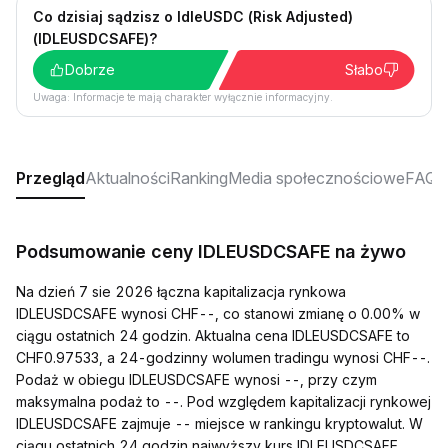
Co dzisiaj sądzisz o IdleUSDC (Risk Adjusted)
(IDLEUSDCSAFE)?
Dobrze
Słabo
Uwaga: Informacje te mają charakter wyłącznie informacyjny.
Przegląd
Aktualności
Ranking
Media społecznościowe
FAQ
Podsumowanie ceny IDLEUSDCSAFE na żywo
Na dzień 7 sie 2026 łączna kapitalizacja rynkowa
IDLEUSDCSAFE wynosi CHF--, co stanowi zmianę o 0.00% w
ciągu ostatnich 24 godzin. Aktualna cena IDLEUSDCSAFE to
CHF0.97533, a 24-godzinny wolumen tradingu wynosi CHF--.
Podaż w obiegu IDLEUSDCSAFE wynosi --, przy czym
maksymalna podaż to --. Pod względem kapitalizacji rynkowej
IDLEUSDCSAFE zajmuje -- miejsce w rankingu kryptowalut. W
ciągu ostatnich 24 godzin najwyższy kurs IDLEUSDCSAFE