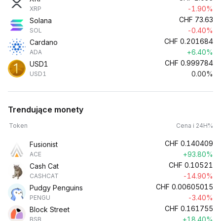
-1.90%
XRP
CHF
73.63
Solana
-0.40%
SOL
CHF
0.201684
Cardano
+6.40%
ADA
CHF
0.999784
USD1
0.00%
USD1
Trendujące monety
Token
Cena i 24H%
CHF
0.140409
Fusionist
+93.80%
ACE
CHF
0.10521
Cash Cat
-14.90%
CASHCAT
CHF
0.00605015
Pudgy Penguins
-3.40%
PENGU
CHF
0.161755
Block Street
+18.40%
BSB