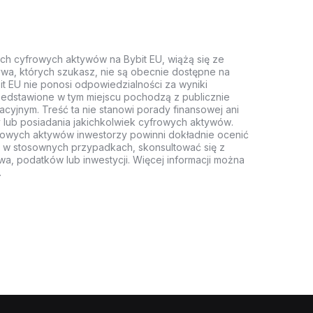
ych cyfrowych aktywów na Bybit EU, wiążą się ze
wa, których szukasz, nie są obecnie dostępne na
it EU nie ponosi odpowiedzialności za wyniki
rzedstawione w tym miejscu pochodzą z publicznie
acyjnym. Treść ta nie stanowi porady finansowej ani
 lub posiadania jakichkolwiek cyfrowych aktywów.
rowych aktywów inwestorzy powinni dokładnie ocenić
z, w stosownych przypadkach, skonsultować się z
wa, podatków lub inwestycji. Więcej informacji można
.