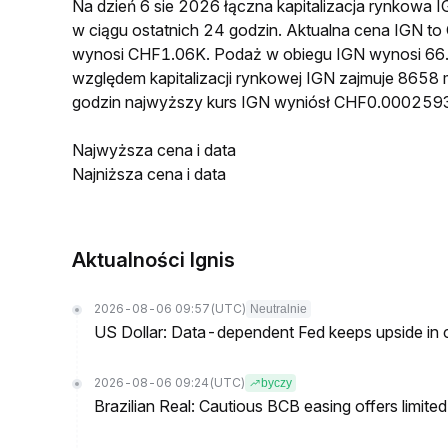
Na dzień 6 sie 2026 łączna kapitalizacja rynkow
w ciągu ostatnich 24 godzin. Aktualna cena IGN 
wynosi CHF1.06K. Podaż w obiegu IGN wynosi 66
względem kapitalizacji rynkowej IGN zajmuje 8658 
godzin najwyższy kurs IGN wyniósł CHF0.000259
Najwyższa cena i data
Najniższa cena i data
Aktualności Ignis
2026-08-06 09:57
(UTC)
Neutralnie
US Dollar: Data-dependent Fed keeps upside in
2026-08-06 09:24
(UTC)
byczy
Brazilian Real: Cautious BCB easing offers limite