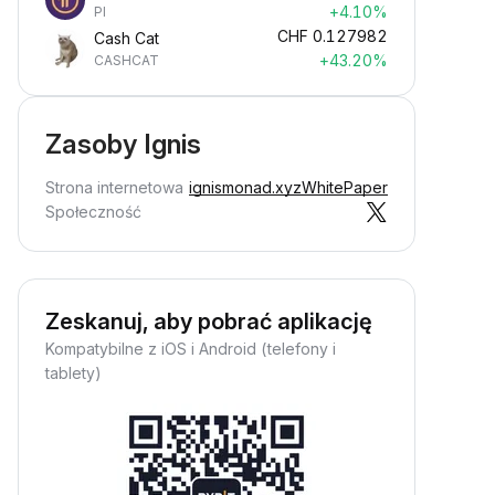
+4.10%
PI
CHF
0.127982
Cash Cat
+43.20%
CASHCAT
Zasoby Ignis
Strona internetowa
ignismonad.xyz
WhitePaper
Społeczność
Zeskanuj, aby pobrać aplikację
Kompatybilne z iOS i Android (telefony i
tablety)