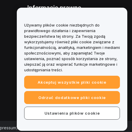
Informacje prawne
Polityka dotycząca konfliktu
interesów
Używamy plików cookie niezbędnych do
prawidłowego działania i zapewnienia
Podsumowanie polityki
bezpieczeństwa tej strony. Za Twoją zgodą
powiernictwa i zarządzania
wykorzystujemy również pliki cookie związane z
funkcjonalnością, analityką, marketingiem i mediami
Informacje ESG
społecznościowymi, aby zapamiętać Twoje
ustawienia, poznać sposób korzystania ze strony,
Biuletyny informacyjne
ulepszać ją oraz wspierać funkcje marketingowe i
kryptoaktywów
udostępniania treści.
Akceptuj wszystkie pliki cookie
Odrzuć dodatkowe pliki cookie
Ustawienia plików cookie
mpressum)
|
Centrum preferencji plików cookie