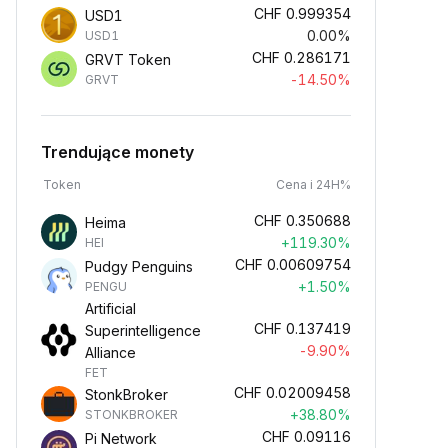
CHF
0.999354
USD1
0.00%
USD1
CHF
0.286171
GRVT Token
-14.50%
GRVT
Trendujące monety
Token
Cena i 24H%
CHF
0.350688
Heima
+119.30%
HEI
CHF
0.00609754
Pudgy Penguins
+1.50%
PENGU
Artificial
CHF
0.137419
Superintelligence
-9.90%
Alliance
FET
CHF
0.02009458
StonkBroker
+38.80%
STONKBROKER
CHF
0.09116
Pi Network