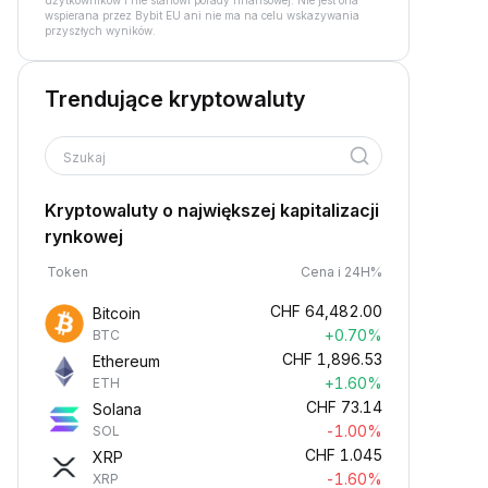
użytkowników i nie stanowi porady finansowej. Nie jest ona
wspierana przez Bybit EU ani nie ma na celu wskazywania
przyszłych wyników.
Trendujące kryptowaluty
Szukaj
Kryptowaluty o największej kapitalizacji
rynkowej
Token
Cena i 24H%
CHF
64,482.00
Bitcoin
+0.70%
BTC
CHF
1,896.53
Ethereum
+1.60%
ETH
CHF
73.14
Solana
-1.00%
SOL
CHF
1.045
XRP
-1.60%
XRP