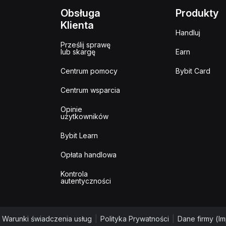
Obsługa
Produkty
Klienta
Handluj
Prześlij sprawę
lub skargę
Earn
Centrum pomocy
Bybit Card
Centrum wsparcia
Opinie
użytkowników
Bybit Learn
Opłata handlowa
Kontrola
autentyczności
Warunki świadczenia usług
|
Polityka Prywatności
|
Dane firmy (I