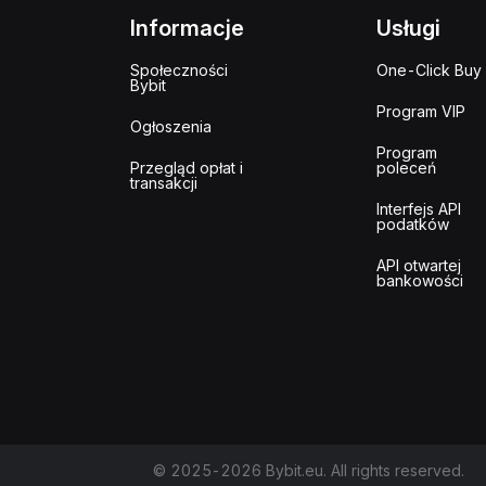
Informacje
Usługi
Społeczności
One-Click Buy
Bybit
Program VIP
Ogłoszenia
Program
Przegląd opłat i
poleceń
transakcji
Interfejs API
podatków
API otwartej
bankowości
© 2025-2026 Bybit.eu. All rights reserved.