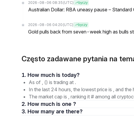
2026-08-06 08:35
(UTC)
byczy
Australian Dollar: RBA uneasy pause – Standard
2026-08-06 04:20
(UTC)
byczy
Gold pulls back from seven-week high as bulls s
Często zadawane pytania na tema
1. How much is today?
As of , () is trading at .
In the last 24 hours, the lowest price is , and the 
The market cap is , ranking it # among all cryptoc
2. How much is one ?
3. How many are there?