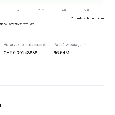
Źródło danych: CoinGecko
warancji przyszłych wyników.
Historyczne maksimum
Podaż w obiegu
0.00143888
66.54M
o