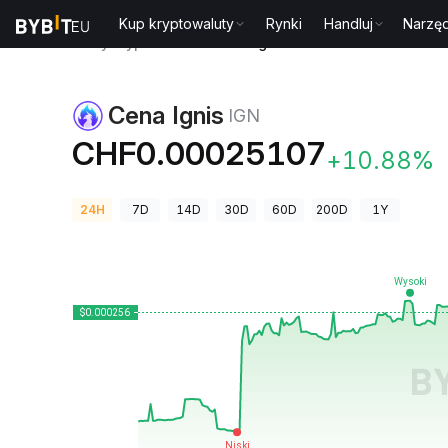
Kup kryptowaluty
Rynki
Handluj
Narzęd
Ceny kryptowalut
Cena Ignis IGN
Cena Ignis
IGN
CHF0.00025107
+10.88%
24H
7D
14D
30D
60D
200D
1Y