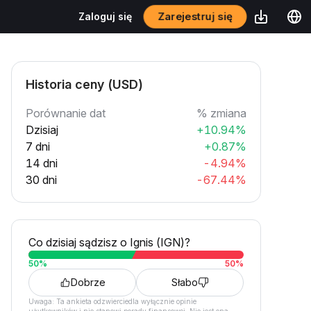
Zarejestruj się
Zaloguj się
Historia ceny (USD)
Porównanie dat
% zmiana
Dzisiaj
+10.94%
7 dni
+0.87%
14 dni
-4.94%
30 dni
-67.44%
Co dzisiaj sądzisz o Ignis (IGN)?
50
%
50
%
Dobrze
Słabo
Uwaga: Ta ankieta odzwierciedla wyłącznie opinie