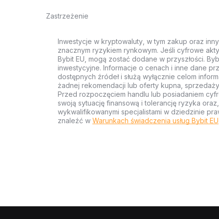
Zastrzeżenie
Inwestycje w kryptowaluty, w tym zakup oraz inn
znacznym ryzykiem rynkowym. Jeśli cyfrowe akty
Bybit EU, mogą zostać dodane w przyszłości. Byb
inwestycyjne. Informacje o cenach i inne dane p
dostępnych źródeł i służą wyłącznie celom inform
żadnej rekomendacji lub oferty kupna, sprzedaży
Przed rozpoczęciem handlu lub posiadaniem cyf
swoją sytuację finansową i tolerancję ryzyka ora
wykwalifikowanymi specjalistami w dziedzinie pra
znaleźć w
Warunkach świadczenia usług Bybit EU