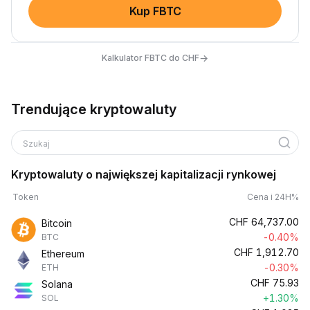
Kup FBTC
→
Kalkulator FBTC do CHF
Trendujące kryptowaluty
Szukaj
Kryptowaluty o największej kapitalizacji rynkowej
Token
Cena i 24H%
CHF
64,737.00
Bitcoin
-0.40%
BTC
CHF
1,912.70
Ethereum
-0.30%
ETH
CHF
75.93
Solana
+1.30%
SOL