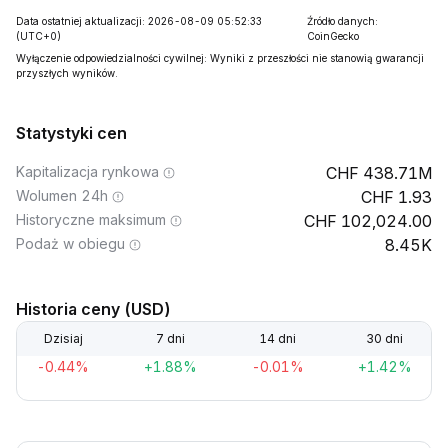
Data ostatniej aktualizacji: 2026-08-09 05:52:33
Źródło danych:
(UTC+0)
CoinGecko
Wyłączenie odpowiedzialności cywilnej: Wyniki z przeszłości nie stanowią gwarancji
przyszłych wyników.
Statystyki cen
Kapitalizacja rynkowa
438.71M
Wolumen 24h
1.93
Historyczne maksimum
102,024.00
Podaż w obiegu
8.45K
Historia ceny (USD)
Dzisiaj
7 dni
14 dni
30 dni
-0.44%
+1.88%
-0.01%
+1.42%