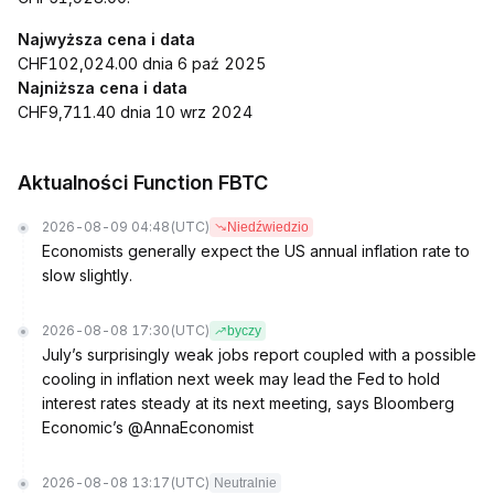
Najwyższa cena i data
CHF102,024.00 dnia 6 paź 2025
Najniższa cena i data
CHF9,711.40 dnia 10 wrz 2024
Aktualności Function FBTC
2026-08-09 04:48
(UTC)
Niedźwiedzio
Economists generally expect the US annual inflation rate to
slow slightly.
2026-08-08 17:30
(UTC)
byczy
July’s surprisingly weak jobs report coupled with a possible
cooling in inflation next week may lead the Fed to hold
interest rates steady at its next meeting, says Bloomberg
Economic’s @AnnaEconomist
2026-08-08 13:17
(UTC)
Neutralnie