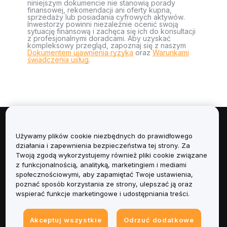
niniejszym dokumencie nie stanowią porady
finansowej, rekomendacji ani oferty kupna,
sprzedaży lub posiadania cyfrowych aktywów.
Inwestorzy powinni niezależnie ocenić swoją
sytuację finansową i zachęca się ich do konsultacji
z profesjonalnymi doradcami. Aby uzyskać
kompleksowy przegląd, zapoznaj się z naszym
Dokumentem ujawnienia ryzyka
oraz
Warunkami
świadczenia usług
.
Informacje
Używamy plików cookie niezbędnych do prawidłowego
działania i zapewnienia bezpieczeństwa tej strony. Za
Usługi
Twoją zgodą wykorzystujemy również pliki cookie związane
z funkcjonalnością, analityką, marketingiem i mediami
społecznościowymi, aby zapamiętać Twoje ustawienia,
Obsługa Klienta
poznać sposób korzystania ze strony, ulepszać ją oraz
wspierać funkcje marketingowe i udostępniania treści.
Produkty
Akceptuj wszystkie
Odrzuć dodatkowe