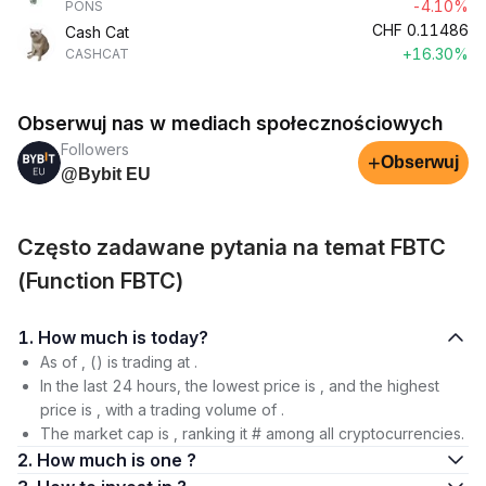
-4.10%
PONS
CHF
0.11486
Cash Cat
+16.30%
CASHCAT
Obserwuj nas w mediach społecznościowych
Followers
+
Obserwuj
@Bybit EU
Często zadawane pytania na temat FBTC
(Function FBTC)
1. How much is today?
As of , () is trading at .
In the last 24 hours, the lowest price is , and the highest
price is , with a trading volume of .
The market cap is , ranking it # among all cryptocurrencies.
2. How much is one ?