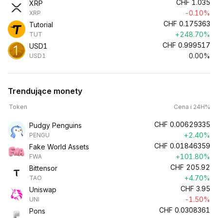
CHF
1.035
XRP
-0.10%
XRP
CHF
0.175363
Tutorial
+248.70%
TUT
CHF
0.999517
USD1
0.00%
USD1
Trendujące monety
Token
Cena i 24H%
CHF
0.00629335
Pudgy Penguins
+2.40%
PENGU
CHF
0.01846359
Fake World Assets
+101.80%
FWA
CHF
205.92
Bittensor
+4.70%
TAO
CHF
3.95
Uniswap
-1.50%
UNI
CHF
0.0308361
Pons