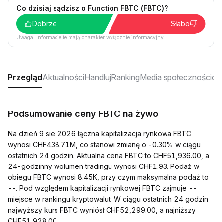
Co dzisiaj sądzisz o Function FBTC (FBTC)?
Dobrze
Słabo
Uwaga: Informacje te mają charakter wyłącznie informacyjny.
Przegląd
Aktualności
Handluj
Ranking
Media społecznościo
Podsumowanie ceny FBTC na żywo
Na dzień 9 sie 2026 łączna kapitalizacja rynkowa FBTC
wynosi CHF438.71M, co stanowi zmianę o -0.30% w ciągu
ostatnich 24 godzin. Aktualna cena FBTC to CHF51,936.00, a
24-godzinny wolumen tradingu wynosi CHF1.93. Podaż w
obiegu FBTC wynosi 8.45K, przy czym maksymalna podaż to
--. Pod względem kapitalizacji rynkowej FBTC zajmuje --
miejsce w rankingu kryptowalut. W ciągu ostatnich 24 godzin
najwyższy kurs FBTC wyniósł CHF52,299.00, a najniższy
CHF51,928.00.