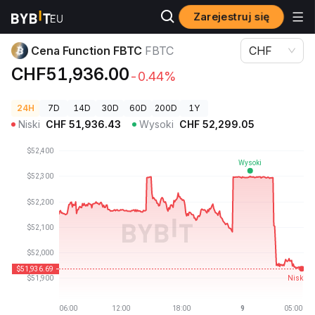
Zarejestruj się
Ceny kryptowalut
Cena Function FBTC FBTC
Cena Function FBTC
FBTC
CHF
CHF51,936.00
-0.44%
24H
7D
14D
30D
60D
200D
1Y
Niski
CHF
51,936.43
Wysoki
CHF
52,299.05