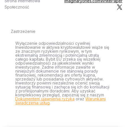
Strona internetowa
imaginaryones.com
WhitePaper
Społeczność
Zastrzeżenie
Wyłączenie odpowiedzialności cywilnej
Inwestowanie w aktywa kryptowalutowe wiąże się
ze znacznym ryzykiem rynkowym, w tym
ekstremalną zmiennością i potencjalną utratą
całego kapitału. Bybit EU zrzeka się wszelkiej
odpowiedzialności za jakiekolwiek wyniki
inwestycyjne. Żadne informacje zawarte w
niniejszym dokumencie nie stanowią porady
finansowej, rekomendacji ani oferty kupna,
sprzedaży lub posiadania cyfrowych aktywów.
Inwestorzy powinni niezależnie ocenić swoją
sytuację finansową i zachęca się ich do konsultacji
z profesjonalnymi doradcami. Aby uzyskać
kompleksowy przegląd, zapoznaj się z naszym
Dokumentem ujawnienia ryzyka
oraz
Warunkami
świadczenia usług
.