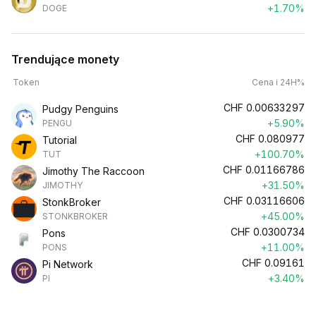
+1.70%
DOGE
Trendujące monety
Token
Cena i 24H%
CHF
0.00633297
Pudgy Penguins
+5.90%
PENGU
CHF
0.080977
Tutorial
+100.70%
TUT
CHF
0.01166786
Jimothy The Raccoon
+31.50%
JIMOTHY
CHF
0.03116606
StonkBroker
+45.00%
STONKBROKER
CHF
0.0300734
Pons
+11.00%
PONS
CHF
0.09161
Pi Network
+3.40%
PI