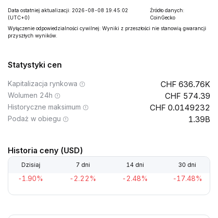
Data ostatniej aktualizacji: 2026-08-08 19:45:02
Źródło danych:
(UTC+0)
CoinGecko
Wyłączenie odpowiedzialności cywilnej: Wyniki z przeszłości nie stanowią gwarancji
przyszłych wyników.
Statystyki cen
Kapitalizacja rynkowa
636.76K
Wolumen 24h
574.39
Historyczne maksimum
0.0149232
Podaż w obiegu
1.39B
Historia ceny (USD)
Dzisiaj
7 dni
14 dni
30 dni
-1.90%
-2.22%
-2.48%
-17.48%