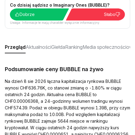
Co dzisiaj sądzisz o Imaginary Ones (BUBBLE)?
Dobrze
Słabo
Uwaga: Informacje te mają charakter wyłącznie informacyjny.
Przegląd
Aktualności
Giełda
Ranking
Media społecznościow
Podsumowanie ceny BUBBLE na żywo
Na dzień 8 sie 2026 łączna kapitalizacja rynkowa BUBBLE
wynosi CHF636.76K, co stanowi zmianę o -1.80% w ciągu
ostatnich 24 godzin. Aktualna cena BUBBLE to
CHF0.00006368, a 24-godzinny wolumen tradingu wynosi
CHF574.39. Podaż w obiegu BUBBLE wynosi 1.39B, przy czym
maksymalna podaż to 10.00B. Pod względem kapitalizacji
rynkowej BUBBLE zajmuje 5644 miejsce w rankingu
kryptowalut. W ciągu ostatnich 24 godzin najwyższy kurs
BUBBLE wyniósł CHF0.0000651, a najniższy CHF0.00006256.