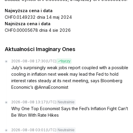
Najwyższa cena i data
CHF0.0149232 dnia 14 maj 2024
Najniższa cena i data
CHF0.00005678 dnia 4 sie 2026
Aktualności Imaginary Ones
2026-08-08 17:30
(UTC)
byczy
July’s surprisingly weak jobs report coupled with a possible
cooling in inflation next week may lead the Fed to hold
interest rates steady at its next meeting, says Bloomberg
Economic’s @AnnaEconomist
2026-08-08 13:17
(UTC)
Neutralnie
Why One Top Economist Says the Fed’s Inflation Fight Can’t
Be Won With Rate Hikes
2026-08-08 03:01
(UTC)
Neutralnie