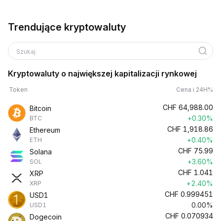
Trendujące kryptowaluty
Szukaj
Kryptowaluty o największej kapitalizacji rynkowej
Token
Cena i 24H%
CHF
64,988.00
Bitcoin
+0.30%
BTC
CHF
1,918.86
Ethereum
+0.40%
ETH
CHF
75.99
Solana
+3.60%
SOL
CHF
1.041
XRP
+2.40%
XRP
CHF
0.999451
USD1
0.00%
USD1
CHF
0.070934
Dogecoin