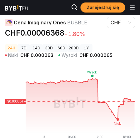
Zarejestruj się
Ceny kryptowalut
Cena Imaginary Ones BUBBLE
Cena Imaginary Ones
BUBBLE
CHF
CHF0.00006368
-1.80%
24H
7D
14D
30D
60D
200D
1Y
Niski
CHF
0.000063
Wysoki
CHF
0.000065