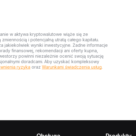
anie w aktywa kryptowalutowe wiąże się ze
miennością i potencjalną utratą całego kapitału.
za jakiekolwiek wyniki inwestycyjne. Żadne informacje
rady finansowej, rekomendacji ani oferty kupna,
estorzy powinni niezależnie ocenić swoją sytuację
ofesjonalnymi doradcami. Aby uzyskać kompleksowy
wnienia ryzyka
oraz
Warunkami świadczenia usług
.