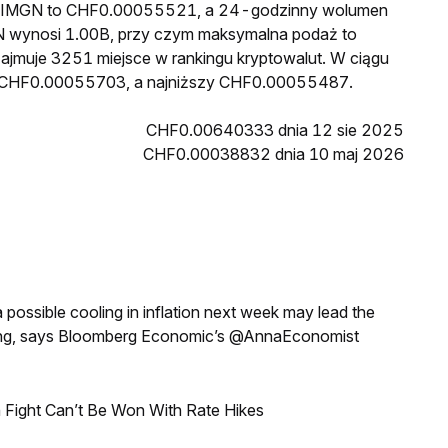
ena IMGN to CHF0.00055521, a 24-godzinny wolumen
 wynosi 1.00B, przy czym maksymalna podaż to
ajmuje 3251 miejsce w rankingu kryptowalut. W ciągu
sł CHF0.00055703, a najniższy CHF0.00055487.
CHF0.00640333 dnia 12 sie 2025
CHF0.00038832 dnia 10 maj 2026
a possible cooling in inflation next week may lead the
eeting, says Bloomberg Economic’s @AnnaEconomist
 Fight Can’t Be Won With Rate Hikes