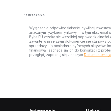
Zastrzeżenie
Wyłączenie odpowiedzialności cywilnej Inwestow
znacznym ryzykiem rynkowym, w tym ekstremalną z
Bybit EU zrzeka się wszelkiej odpowiedzialności 
zawarte w niniejszym dokumencie nie stanowią po
sprzedaży lub posiadania cyfrowych aktywów. Inw
finansową i zachęca się ich do konsultacji z pr
przegląd, zapoznaj się z naszym
Dokumentem uja