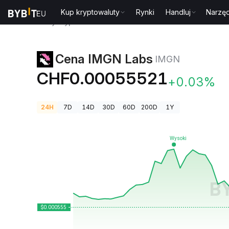
Kup kryptowaluty
Rynki
Handluj
Narzęd
Ceny kryptowalut
Cena IMGN Labs IMGN
Cena IMGN Labs
IMGN
CHF0.00055521
+0.03%
24H
7D
14D
30D
60D
200D
1Y