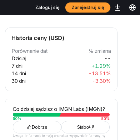
Zarejestruj się
Zaloguj się
Historia ceny (USD)
Porównanie dat
% zmiana
Dzisiaj
--
7 dni
+1.29%
14 dni
-13.51%
30 dni
-3.30%
Co dzisiaj sądzisz o IMGN Labs (IMGN)?
50
%
50
%
Dobrze
Słabo
Uwaga: Informacje te mają charakter wyłącznie informacyjny.