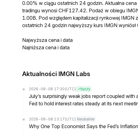
0.00% w ciągu ostatnich 24 godzin. Aktualna c
tradingu wynosi CHF127.42. Podaż w obiegu IMGN
1.00B. Pod względem kapitalizacji rynkowej IMGN z
ostatnich 24 godzin najwyższy kurs IMGN wynió
Najwyższa cena i data
Najniższa cena i data
Aktualności IMGN Labs
2026-08-08 17:30
(UTC)
byczy
July’s surprisingly weak jobs report coupled with 
Fed to hold interest rates steady at its next m
2026-08-08 13:17
(UTC)
Neutralnie
Why One Top Economist Says the Fed’s Inflation