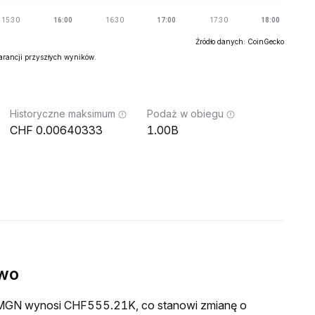
Źródło danych: CoinGecko
warancji przyszłych wyników.
Historyczne maksimum
Podaż w obiegu
0.00640333
1.00B
ywo
a IMGN wynosi CHF555.21K, co stanowi zmianę o