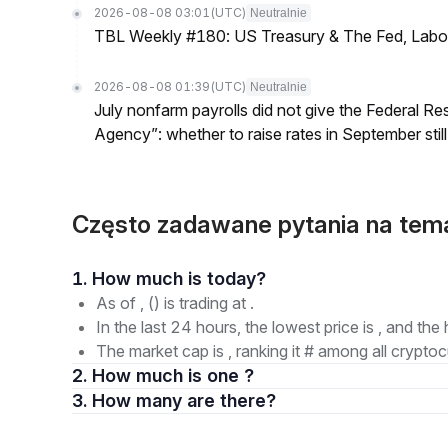
2026-08-08 03:01
(UTC)
Neutralnie
TBL Weekly #180: US Treasury & The Fed, Labor 
2026-08-08 01:39
(UTC)
Neutralnie
July nonfarm payrolls did not give the Federal 
Agency”: whether to raise rates in September still
Często zadawane pytania na te
1. How much is today?
As of , () is trading at .
In the last 24 hours, the lowest price is , and the 
The market cap is , ranking it # among all cryptoc
2. How much is one ?
3. How many are there?