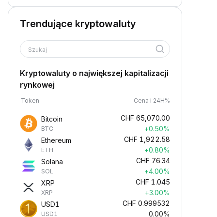
Trendujące kryptowaluty
Szukaj
Kryptowaluty o największej kapitalizacji
rynkowej
Token
Cena i 24H%
CHF
65,070.00
Bitcoin
+0.50%
BTC
CHF
1,922.58
Ethereum
+0.80%
ETH
CHF
76.34
Solana
+4.00%
SOL
CHF
1.045
XRP
+3.00%
XRP
CHF
0.999532
USD1
0.00%
USD1