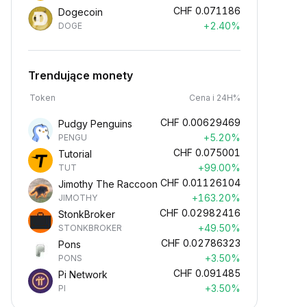
CHF
0.071186
Dogecoin
+2.40%
DOGE
Trendujące monety
Token
Cena i 24H%
CHF
0.00629469
Pudgy Penguins
+5.20%
PENGU
CHF
0.075001
Tutorial
+99.00%
TUT
CHF
0.01126104
Jimothy The Raccoon
+163.20%
JIMOTHY
CHF
0.02982416
StonkBroker
+49.50%
STONKBROKER
CHF
0.02786323
Pons
+3.50%
PONS
CHF
0.091485
Pi Network
+3.50%
PI