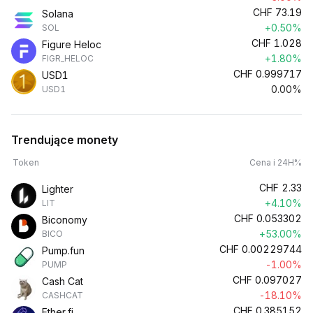
CHF
73.19
Solana
+0.50%
SOL
CHF
1.028
Figure Heloc
+1.80%
FIGR_HELOC
CHF
0.999717
USD1
0.00%
USD1
Trendujące monety
Token
Cena i 24H%
CHF
2.33
Lighter
+4.10%
LIT
CHF
0.053302
Biconomy
+53.00%
BICO
CHF
0.00229744
Pump.fun
-1.00%
PUMP
CHF
0.097027
Cash Cat
-18.10%
CASHCAT
CHF
0.385152
Ether.fi