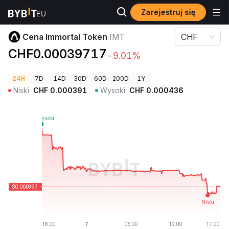
Zarejestruj się
Ceny kryptowalut
Cena Immortal Token IMT
Cena Immortal Token
IMT
CHF
CHF0.00039717
-9.01%
24H
7D
14D
30D
60D
200D
1Y
Niski
CHF
0.000391
Wysoki
CHF
0.000436