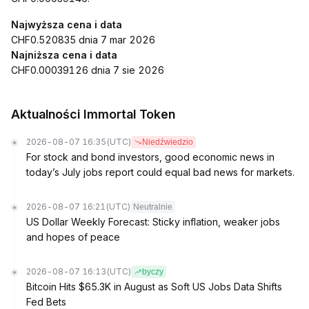
Najwyższa cena i data
CHF0.520835 dnia 7 mar 2026
Najniższa cena i data
CHF0.00039126 dnia 7 sie 2026
Aktualności Immortal Token
2026-08-07 16:35
(UTC)
Niedźwiedzio
For stock and bond investors, good economic news in
today’s July jobs report could equal bad news for markets.
2026-08-07 16:21
(UTC)
Neutralnie
US Dollar Weekly Forecast: Sticky inflation, weaker jobs
and hopes of peace
2026-08-07 16:13
(UTC)
byczy
Bitcoin Hits $65.3K in August as Soft US Jobs Data Shifts
Fed Bets