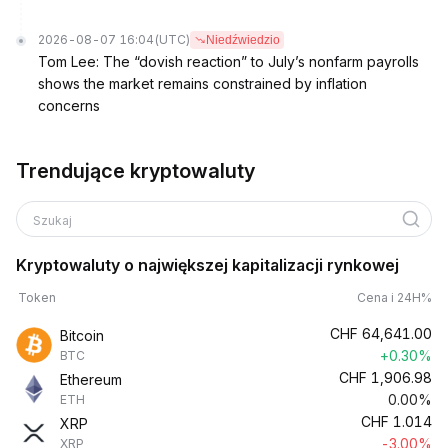
2026-08-07 16:04
(UTC)
Niedźwiedzio
Tom Lee: The “dovish reaction” to July’s nonfarm payrolls
shows the market remains constrained by inflation
concerns
Trendujące kryptowaluty
Szukaj
Kryptowaluty o największej kapitalizacji rynkowej
Token
Cena i 24H%
CHF
64,641.00
Bitcoin
+0.30%
BTC
CHF
1,906.98
Ethereum
0.00%
ETH
CHF
1.014
XRP
-3.00%
XRP