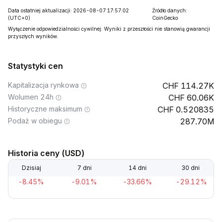
Data ostatniej aktualizacji: 2026-08-07 17:57:02
Źródło danych:
(UTC+0)
CoinGecko
Wyłączenie odpowiedzialności cywilnej: Wyniki z przeszłości nie stanowią gwarancji
przyszłych wyników.
Statystyki cen
Kapitalizacja rynkowa
114.27K
Wolumen 24h
60.06K
Historyczne maksimum
0.520835
Podaż w obiegu
287.70M
Historia ceny (USD)
Dzisiaj
7 dni
14 dni
30 dni
-8.45%
-9.01%
-33.66%
-29.12%