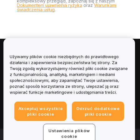
kompleksowy przegląd, zapoznaj się z naszym
Dokumentem ujawnienia ryzyka
oraz
Warunkami
świadczenia usług
.
Informacje
Używamy plików cookie niezbędnych do prawidłowego
działania i zapewnienia bezpieczeństwa tej strony. Za
Usługi
Twoją zgodą wykorzystujemy również pliki cookie związane
z funkcjonalnością, analityką, marketingiem i mediami
społecznościowymi, aby zapamiętać Twoje ustawienia,
Obsługa Klienta
poznać sposób korzystania ze strony, ulepszać ją oraz
wspierać funkcje marketingowe i udostępniania treści.
Produkty
Akceptuj wszystkie
Odrzuć dodatkowe
Informacje prawne
pliki cookie
pliki cookie
Ustawienia plików
© 2025-2026 Bybit.eu. All rights reserved.
cookie