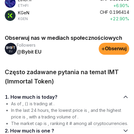
+6.90%
ETHFI
CHF
0.196414
KGeN
+22.90%
KGEN
Obserwuj nas w mediach społecznościowych
Followers
+
Obserwuj
@Bybit EU
Często zadawane pytania na temat IMT
(Immortal Token)
1. How much is today?
As of , () is trading at .
In the last 24 hours, the lowest price is , and the highest
price is , with a trading volume of .
The market cap is , ranking it # among all cryptocurrencies.
2. How much is one ?