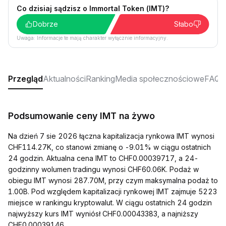
Co dzisiaj sądzisz o Immortal Token (IMT)?
Dobrze
Słabo
Uwaga: Informacje te mają charakter wyłącznie informacyjny.
Przegląd
Aktualności
Ranking
Media społecznościowe
FAQ
Podsumowanie ceny IMT na żywo
Na dzień 7 sie 2026 łączna kapitalizacja rynkowa IMT wynosi
CHF114.27K, co stanowi zmianę o -9.01% w ciągu ostatnich
24 godzin. Aktualna cena IMT to CHF0.00039717, a 24-
godzinny wolumen tradingu wynosi CHF60.06K. Podaż w
obiegu IMT wynosi 287.70M, przy czym maksymalna podaż to
1.00B. Pod względem kapitalizacji rynkowej IMT zajmuje 5223
miejsce w rankingu kryptowalut. W ciągu ostatnich 24 godzin
najwyższy kurs IMT wyniósł CHF0.00043383, a najniższy
CHF0.00039146.