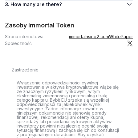
3. How many are there?
Zasoby Immortal Token
Strona internetowa
immortalrising2.com
WhitePaper
Społeczność
Zastrzeżenie
Wyłączenie odpowiedzialności cywilnej
Inwestowanie w aktywa kryptowalutowe wiąże się
ze znacznym ryzykiem rynkowym, w tym
ekstremalną zmiennością i potencjalną utratą
całego kapitału. Bybit EU zrzeka się wszelkiej
odpowiedzialności za jakiekolwiek wyniki
inwestycyjne. Żadne informacje zawarte w
niniejszym dokumencie nie stanowią porady
finansowej, rekomendacji ani oferty kupna,
sprzedaży lub posiadania cyfrowych aktywów.
Inwestorzy powinni niezależnie ocenić swoją
sytuację finansową i zachęca się ich do konsultacji
z profesjonalnymi doradcami. Aby uzyskać