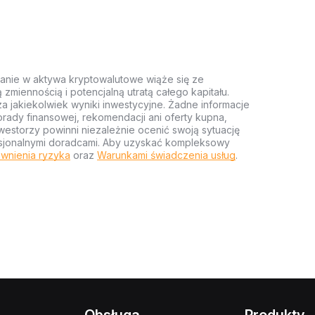
anie w aktywa kryptowalutowe wiąże się ze
miennością i potencjalną utratą całego kapitału.
za jakiekolwiek wyniki inwestycyjne. Żadne informacje
rady finansowej, rekomendacji ani oferty kupna,
estorzy powinni niezależnie ocenić swoją sytuację
ofesjonalnymi doradcami. Aby uzyskać kompleksowy
wnienia ryzyka
oraz
Warunkami świadczenia usług
.