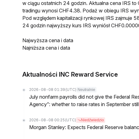
w ciągu ostatnich 24 godzin. Aktualna cena IRS
tradingu wynosi CHF4.38. Podaż w obiegu IRS wyn
Pod względem kapitalizacji rynkowej IRS zajmuje 58
24 godzin najwyższy kurs IRS wyniósł CHF0.00
Najwyższa cena i data
Najniższa cena i data
Aktualności INC Reward Service
2026-08-08 01:39
(UTC)
Neutralnie
July nonfarm payrolls did not give the Federal 
Agency”: whether to raise rates in September still
2026-08-08 00:25
(UTC)
Niedźwiedzio
Morgan Stanley: Expects Federal Reserve balance 