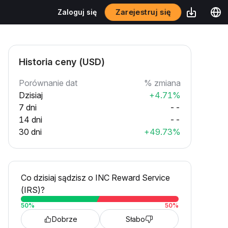
Zarejestruj się
Zaloguj się
Historia ceny (USD)
Porównanie dat
% zmiana
Dzisiaj
+4.71%
7 dni
--
14 dni
--
30 dni
+49.73%
Co dzisiaj sądzisz o INC Reward Service
(IRS)?
50
%
50
%
Dobrze
Słabo