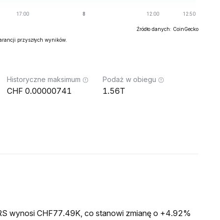
Źródło danych: CoinGecko
warancji przyszłych wyników.
Historyczne maksimum
Podaż w obiegu
0.00000741
1.56T
a IRS wynosi CHF77.49K, co stanowi zmianę o +4.92%