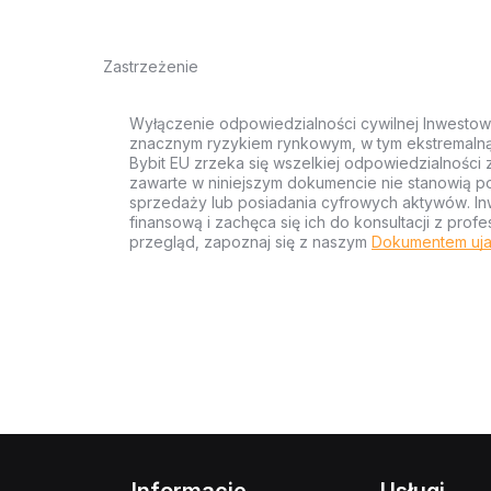
Zastrzeżenie
Wyłączenie odpowiedzialności cywilnej Inwestow
znacznym ryzykiem rynkowym, w tym ekstremalną z
Bybit EU zrzeka się wszelkiej odpowiedzialności 
zawarte w niniejszym dokumencie nie stanowią po
sprzedaży lub posiadania cyfrowych aktywów. Inw
finansową i zachęca się ich do konsultacji z pr
przegląd, zapoznaj się z naszym
Dokumentem uja