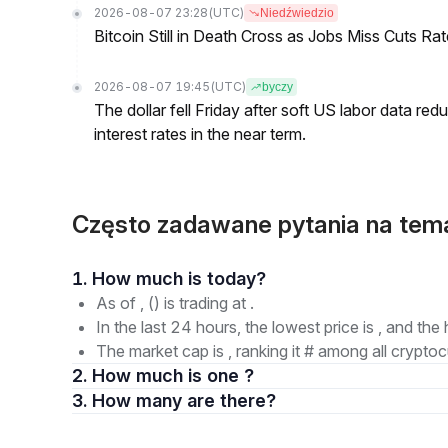
2026-08-07 23:28
(UTC)
Niedźwiedzio
Bitcoin Still in Death Cross as Jobs Miss Cuts R
2026-08-07 19:45
(UTC)
byczy
The dollar fell Friday after soft US labor data re
interest rates in the near term.
Często zadawane pytania na tema
1. How much is today?
As of , () is trading at .
In the last 24 hours, the lowest price is , and the 
The market cap is , ranking it # among all cryptoc
2. How much is one ?
3. How many are there?