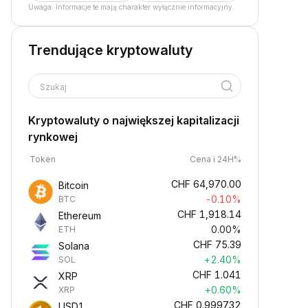
Uwaga: Informacje te mają charakter wyłącznie informacyjny.
Trendujące kryptowaluty
Szukaj
Kryptowaluty o największej kapitalizacji
rynkowej
Token
Cena i 24H%
CHF
64,970.00
Bitcoin
-0.10%
BTC
CHF
1,918.14
Ethereum
0.00%
ETH
CHF
75.39
Solana
+2.40%
SOL
CHF
1.041
XRP
+0.60%
XRP
CHF
0.999732
USD1