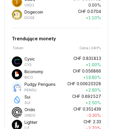
0.00%
USD1
CHF
0.0704
Dogecoin
+1.10%
DOGE
Trendujące monety
Token
Cena i 24H%
CHF
0.831813
Cysic
+1.00%
CYS
CHF
0.056866
Biconomy
+19.80%
BICO
CHF
0.00620328
Pudgy Penguins
+2.90%
PENGU
CHF
0.692527
Sui
+2.50%
SUI
CHF
0.351439
Ondo
-0.30%
ONDO
CHF
2.33
Lighter
-2.70%
LIT