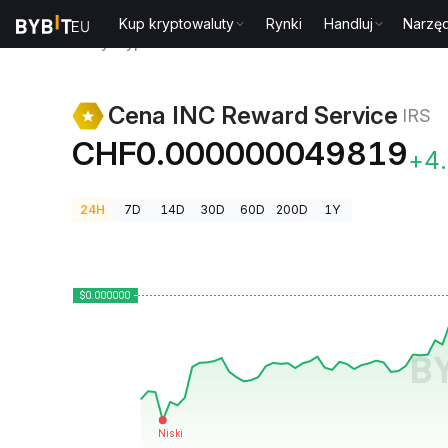
Kup kryptowaluty
Rynki
Handluj
Narzęd
Ceny kryptowalut
Cena INC Reward Service IRS
Cena INC Reward Service
IRS
CHF0.000000049819
+4
24H
7D
14D
30D
60D
200D
1Y