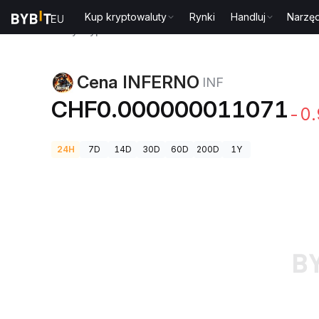
Kup kryptowaluty
Rynki
Handluj
Narzęd
Ceny kryptowalut
Cena INFERNO INF
Cena INFERNO
INF
CHF0.000000011071
-0
24H
7D
14D
30D
60D
200D
1Y