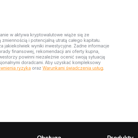
anie w aktywa kryptowalutowe wiąże się ze
miennością i potencjalną utratą całego kapitału.
za jakiekolwiek wyniki inwestycyjne. Żadne informacje
rady finansowej, rekomendacji ani oferty kupna,
estorzy powinni niezależnie ocenić swoją sytuację
ofesjonalnymi doradcami. Aby uzyskać kompleksowy
wnienia ryzyka
oraz
Warunkami świadczenia usług
.