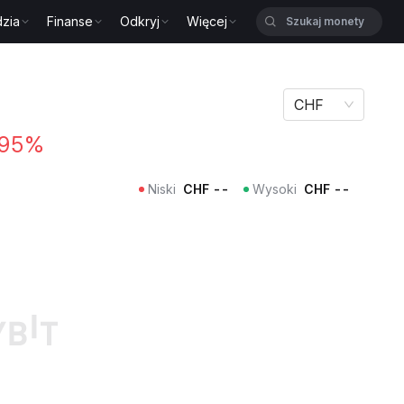
zia
Finanse
Odkryj
Więcej
CHF
.95%
Niski
CHF
--
Wysoki
CHF
--