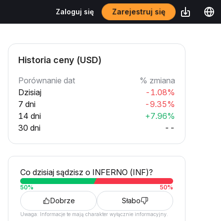
Zarejestruj się
Zaloguj się
Historia ceny (USD)
Porównanie dat
% zmiana
Dzisiaj
-1.08%
7 dni
-9.35%
14 dni
+7.96%
30 dni
--
Co dzisiaj sądzisz o INFERNO (INF)?
50
%
50
%
Dobrze
Słabo
Uwaga: Informacje te mają charakter wyłącznie informacyjny.