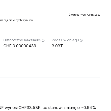
Źródło danych: CoinGecko
warancji przyszłych wyników.
Historyczne maksimum
Podaż w obiegu
0.00000439
3.03T
o
a INF wynosi CHF33.58K, co stanowi zmianę o -0.94%