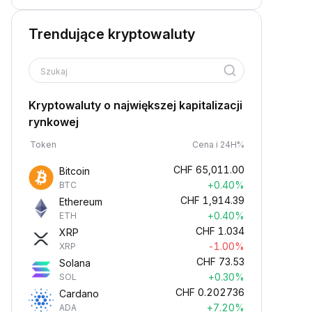
Trendujące kryptowaluty
Szukaj
Kryptowaluty o największej kapitalizacji
rynkowej
Token
Cena i 24H%
CHF
65,011.00
Bitcoin
+0.40%
BTC
CHF
1,914.39
Ethereum
+0.40%
ETH
CHF
1.034
XRP
-1.00%
XRP
CHF
73.53
Solana
+0.30%
SOL
CHF
0.202736
Cardano
+7.20%
ADA