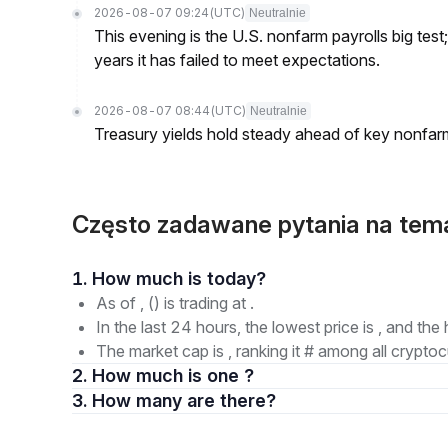
2026-08-07 09:24
(UTC)
Neutralnie
This evening is the U.S. nonfarm payrolls big test
years it has failed to meet expectations.
2026-08-07 08:44
(UTC)
Neutralnie
Treasury yields hold steady ahead of key nonfarm
Często zadawane pytania na tem
1. How much is today?
As of , () is trading at .
In the last 24 hours, the lowest price is , and the 
The market cap is , ranking it # among all cryptoc
2. How much is one ?
3. How many are there?