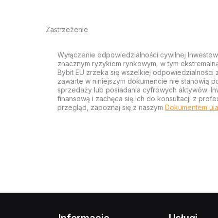
Zastrzeżenie
Wyłączenie odpowiedzialności cywilnej Inwestow
znacznym ryzykiem rynkowym, w tym ekstremalną z
Bybit EU zrzeka się wszelkiej odpowiedzialności 
zawarte w niniejszym dokumencie nie stanowią po
sprzedaży lub posiadania cyfrowych aktywów. Inw
finansową i zachęca się ich do konsultacji z pr
przegląd, zapoznaj się z naszym
Dokumentem uja