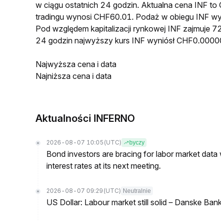
w ciągu ostatnich 24 godzin. Aktualna cena INF
tradingu wynosi CHF60.01. Podaż w obiegu INF wy
Pod względem kapitalizacji rynkowej INF zajmuje 72
24 godzin najwyższy kurs INF wyniósł CHF0.000
Najwyższa cena i data
Najniższa cena i data
Aktualności INFERNO
2026-08-07 10:05
(UTC)
byczy
Bond investors are bracing for labor market data
interest rates at its next meeting.
2026-08-07 09:29
(UTC)
Neutralnie
US Dollar: Labour market still solid – Danske Ban