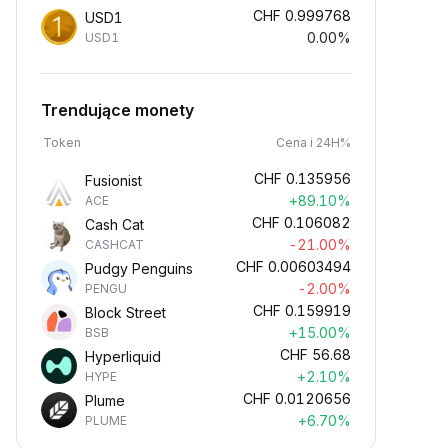
CHF
0.999768
USD1
0.00%
USD1
Trendujące monety
Token
Cena i 24H%
CHF
0.135956
Fusionist
+89.10%
ACE
CHF
0.106082
Cash Cat
-21.00%
CASHCAT
CHF
0.00603494
Pudgy Penguins
-2.00%
PENGU
CHF
0.159919
Block Street
+15.00%
BSB
CHF
56.68
Hyperliquid
+2.10%
HYPE
CHF
0.0120656
Plume
+6.70%
PLUME