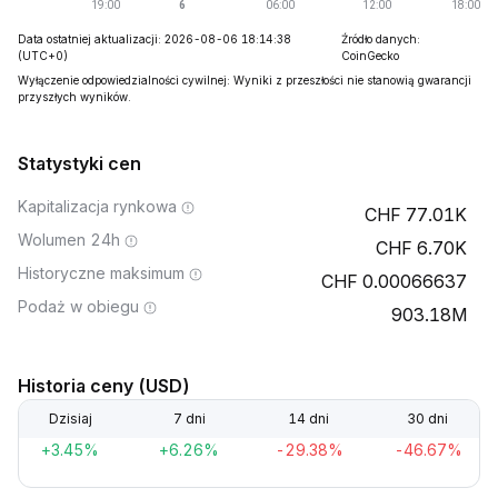
Data ostatniej aktualizacji: 2026-08-06 18:14:38
Źródło danych:
(UTC+0)
CoinGecko
Wyłączenie odpowiedzialności cywilnej: Wyniki z przeszłości nie stanowią gwarancji
przyszłych wyników.
Statystyki cen
Kapitalizacja rynkowa
77.01K
Wolumen 24h
6.70K
Historyczne maksimum
0.00066637
Podaż w obiegu
903.18M
Historia ceny (USD)
Dzisiaj
7 dni
14 dni
30 dni
+3.45%
+6.26%
-29.38%
-46.67%