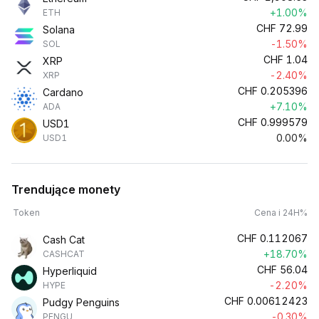
+1.00%
ETH
CHF
72.99
Solana
-1.50%
SOL
CHF
1.04
XRP
-2.40%
XRP
CHF
0.205396
Cardano
+7.10%
ADA
CHF
0.999579
USD1
0.00%
USD1
Trendujące monety
Token
Cena i 24H%
CHF
0.112067
Cash Cat
+18.70%
CASHCAT
CHF
56.04
Hyperliquid
-2.20%
HYPE
CHF
0.00612423
Pudgy Penguins
-0.30%
PENGU