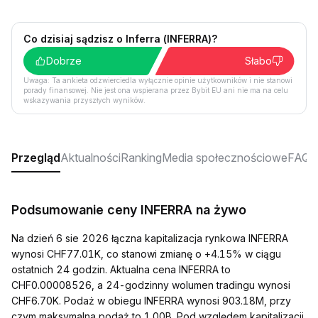
Co dzisiaj sądzisz o Inferra (INFERRA)?
Dobrze
Słabo
Uwaga: Ta ankieta odzwierciedla wyłącznie opinie użytkowników i nie stanowi
porady finansowej. Nie jest ona wspierana przez Bybit EU ani nie ma na celu
wskazywania przyszłych wyników.
Przegląd
Aktualności
Ranking
Media społecznościowe
FAQ
Podsumowanie ceny INFERRA na żywo
Na dzień 6 sie 2026 łączna kapitalizacja rynkowa INFERRA
wynosi CHF77.01K, co stanowi zmianę o +4.15% w ciągu
ostatnich 24 godzin. Aktualna cena INFERRA to
CHF0.00008526, a 24-godzinny wolumen tradingu wynosi
CHF6.70K. Podaż w obiegu INFERRA wynosi 903.18M, przy
czym maksymalna podaż to 1.00B. Pod względem kapitalizacji