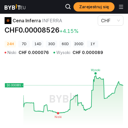
Zarejestruj się
Ceny kryptowalut
Cena Inferra INFERRA
Cena Inferra
INFERRA
CHF
CHF0.00008526
+4.15%
24H
7D
14D
30D
60D
200D
1Y
Niski
CHF
0.000076
Wysoki
CHF
0.000089