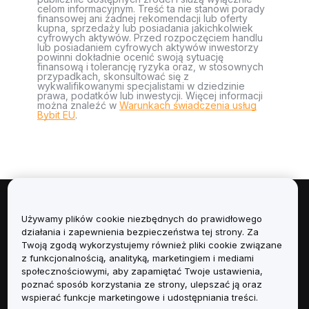
celom informacyjnym. Treść ta nie stanowi porady
finansowej ani żadnej rekomendacji lub oferty
kupna, sprzedaży lub posiadania jakichkolwiek
cyfrowych aktywów. Przed rozpoczęciem handlu
lub posiadaniem cyfrowych aktywów inwestorzy
powinni dokładnie ocenić swoją sytuację
finansową i tolerancję ryzyka oraz, w stosownych
przypadkach, skonsultować się z
wykwalifikowanymi specjalistami w dziedzinie
prawa, podatków lub inwestycji. Więcej informacji
można znaleźć w
Warunkach świadczenia usług
Bybit EU
.
Informacje
Używamy plików cookie niezbędnych do prawidłowego
działania i zapewnienia bezpieczeństwa tej strony. Za
Usługi
Twoją zgodą wykorzystujemy również pliki cookie związane
z funkcjonalnością, analityką, marketingiem i mediami
społecznościowymi, aby zapamiętać Twoje ustawienia,
Obsługa Klienta
poznać sposób korzystania ze strony, ulepszać ją oraz
wspierać funkcje marketingowe i udostępniania treści.