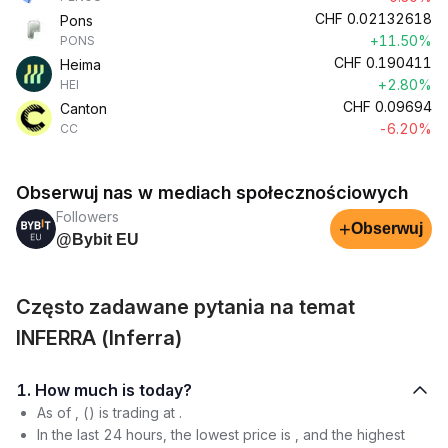
CHF
0.02132618
Pons
+11.50%
PONS
CHF
0.190411
Heima
+2.80%
HEI
CHF
0.09694
Canton
-6.20%
CC
Obserwuj nas w mediach społecznościowych
Followers
+
Obserwuj
@Bybit EU
Często zadawane pytania na temat
INFERRA (Inferra)
1. How much is today?
As of , () is trading at .
In the last 24 hours, the lowest price is , and the highest