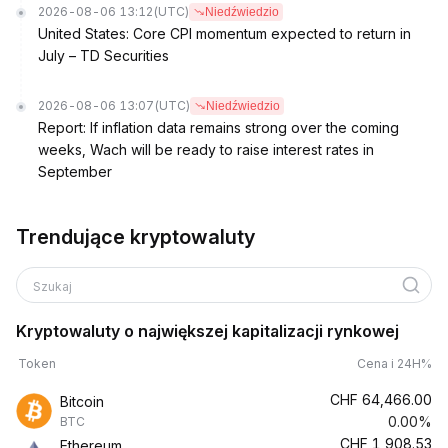
2026-08-06 13:12
(UTC)
Niedźwiedzio
United States: Core CPI momentum expected to return in
July – TD Securities
2026-08-06 13:07
(UTC)
Niedźwiedzio
Report: If inflation data remains strong over the coming
weeks, Wach will be ready to raise interest rates in
September
Trendujące kryptowaluty
Szukaj
Kryptowaluty o największej kapitalizacji rynkowej
Token
Cena i 24H%
CHF
64,466.00
Bitcoin
0.00%
BTC
CHF
1,908.53
Ethereum