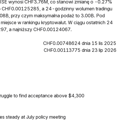
a RISE wynosi CHF3.76M, co stanowi zmianę o -0.27%
 to CHF0.00125285, a 24-godzinny wolumen tradingu
08B, przy czym maksymalna podaż to 3.00B. Pod
 miejsce w rankingu kryptowalut. W ciągu ostatnich 24
297, a najniższy CHF0.00124067.
CHF0.00748624 dnia 15 lis 2025
CHF0.00113775 dnia 23 lip 2026
truggle to find acceptance above $4,300
tes steady at July policy meeting