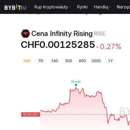
Kup kryptowaluty
Rynki
Handluj
Narzęd
Ceny kryptowalut
Cena Infinity Rising RISE
Cena Infinity Rising
RISE
CHF0.00125285
-0.27%
24H
7D
14D
30D
60D
200D
1Y