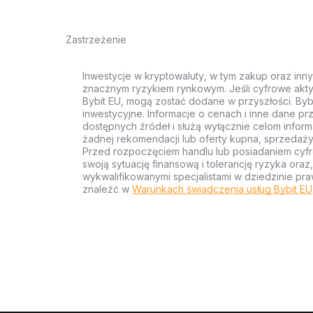
Zastrzeżenie
Inwestycje w kryptowaluty, w tym zakup oraz inn
znacznym ryzykiem rynkowym. Jeśli cyfrowe akty
Bybit EU, mogą zostać dodane w przyszłości. Byb
inwestycyjne. Informacje o cenach i inne dane p
dostępnych źródeł i służą wyłącznie celom inform
żadnej rekomendacji lub oferty kupna, sprzedaży
Przed rozpoczęciem handlu lub posiadaniem cyf
swoją sytuację finansową i tolerancję ryzyka ora
wykwalifikowanymi specjalistami w dziedzinie pra
znaleźć w
Warunkach świadczenia usług Bybit EU