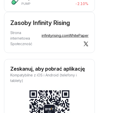
-2.10%
PUMP
Zasoby Infinity Rising
Strona
infinityrising.com
WhitePaper
internetowa
Społeczność
Zeskanuj, aby pobrać aplikację
Kompatybilne z iOS i Android (telefony i
tablety)