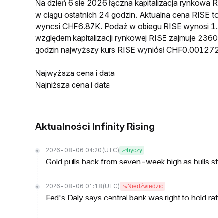
Na dzień 6 sie 2026 łączna kapitalizacja rynkow
w ciągu ostatnich 24 godzin. Aktualna cena RISE
wynosi CHF6.87K. Podaż w obiegu RISE wynosi 1.
względem kapitalizacji rynkowej RISE zajmuje 2360
godzin najwyższy kurs RISE wyniósł CHF0.00127
Najwyższa cena i data
Najniższa cena i data
Aktualności Infinity Rising
2026-08-06 04:20
(UTC)
byczy
Gold pulls back from seven-week high as bulls s
2026-08-06 01:18
(UTC)
Niedźwiedzio
Fed's Daly says central bank was right to hold ra