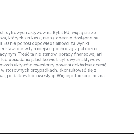
ych cyfrowych aktywów na Bybit EU, wiążą się ze
wa, których szukasz, nie są obecnie dostępne na
it EU nie ponosi odpowiedzialności za wyniki
rzedstawione w tym miejscu pochodzą z publicznie
acyjnym. Treść ta nie stanowi porady finansowej ani
 lub posiadania jakichkolwiek cyfrowych aktywów.
rowych aktywów inwestorzy powinni dokładnie ocenić
z, w stosownych przypadkach, skonsultować się z
wa, podatków lub inwestycji. Więcej informacji można
.