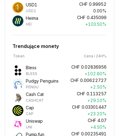
CHF
0.99952
USD1
0.00%
USD1
CHF
0.435099
Heima
+103.50%
HEI
Trendujące monety
Token
Cena i 24H%
CHF
0.02836956
Bless
+102.80%
BLESS
CHF
0.00622727
Pudgy Penguins
+2.50%
PENGU
CHF
0.113257
Cash Cat
+29.10%
CASHCAT
CHF
0.03301447
Cap
+23.20%
CAP
CHF
4.07
Uniswap
+4.50%
UNI
CHF
0.00235491
Pump.fun