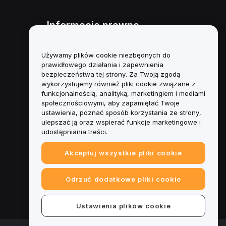
Informacje prawne
Polityka dotycząca konfliktu
interesów
Używamy plików cookie niezbędnych do
prawidłowego działania i zapewnienia
Podsumowanie polityki
bezpieczeństwa tej strony. Za Twoją zgodą
powiernictwa i zarządzania
wykorzystujemy również pliki cookie związane z
funkcjonalnością, analityką, marketingiem i mediami
Informacje ESG
społecznościowymi, aby zapamiętać Twoje
ustawienia, poznać sposób korzystania ze strony,
Biuletyny informacyjne
ulepszać ją oraz wspierać funkcje marketingowe i
kryptoaktywów
udostępniania treści.
Akceptuj wszystkie pliki cookie
Odrzuć dodatkowe pliki cookie
Ustawienia plików cookie