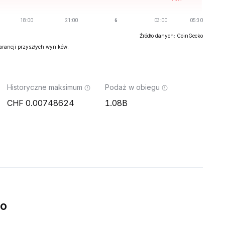
Źródło danych: CoinGecko
warancji przyszłych wyników.
Historyczne maksimum
Podaż w obiegu
0.00748624
1.08B
wo