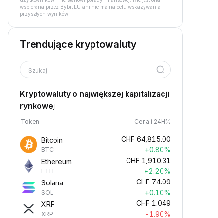
użytkowników i nie stanowi porady finansowej. Nie jest ona
wspierana przez Bybit EU ani nie ma na celu wskazywania
przyszłych wyników.
Trendujące kryptowaluty
Szukaj
Kryptowaluty o największej kapitalizacji
rynkowej
Token
Cena i 24H%
CHF
64,815.00
Bitcoin
+0.80%
BTC
CHF
1,910.31
Ethereum
+2.20%
ETH
CHF
74.09
Solana
+0.10%
SOL
CHF
1.049
XRP
-1.90%
XRP