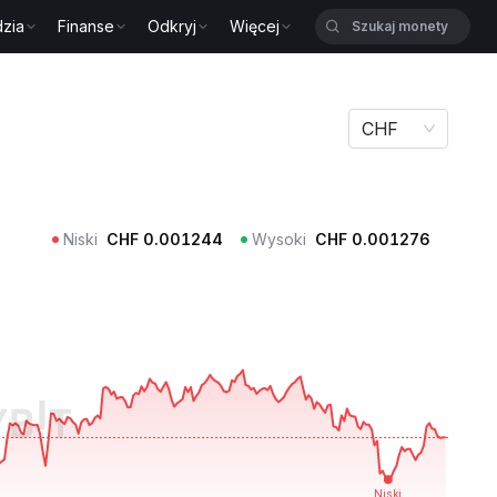
zia
Finanse
Odkryj
Więcej
CHF
Niski
CHF
0.001244
Wysoki
CHF
0.001276