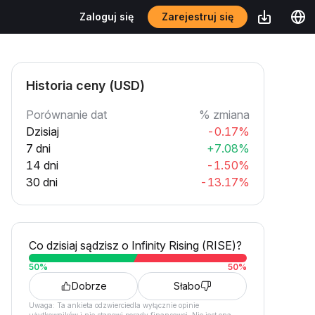
Zarejestruj się
Zaloguj się
Historia ceny (USD)
Porównanie dat
% zmiana
Dzisiaj
-0.17%
7 dni
+7.08%
14 dni
-1.50%
30 dni
-13.17%
Co dzisiaj sądzisz o Infinity Rising (RISE)?
50
%
50
%
Dobrze
Słabo
Uwaga: Ta ankieta odzwierciedla wyłącznie opinie