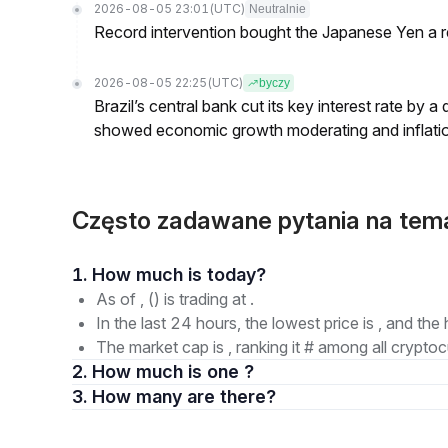
2026-08-05 23:01
(UTC)
Neutralnie
Record intervention bought the Japanese Yen a r
2026-08-05 22:25
(UTC)
byczy
Brazil’s central bank cut its key interest rate by a
showed economic growth moderating and inflati
Często zadawane pytania na temat 
1. How much is today?
As of , () is trading at .
In the last 24 hours, the lowest price is , and the 
The market cap is , ranking it # among all cryptoc
2. How much is one ?
3. How many are there?