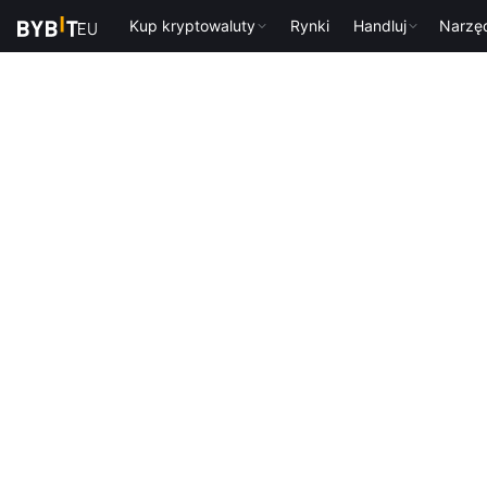
Kup kryptowaluty
Rynki
Handluj
Narzę