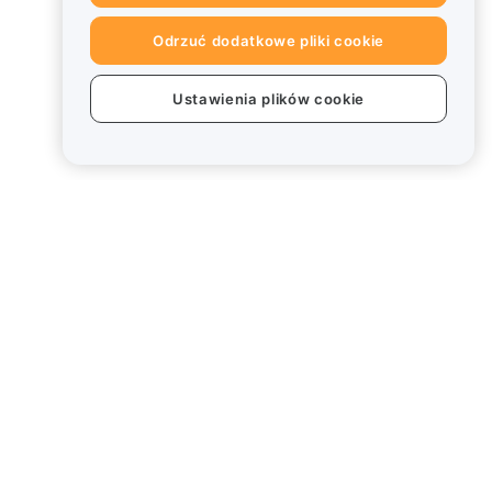
Odrzuć dodatkowe pliki cookie
Ustawienia plików cookie
Informacje prawne
Polityka dotycząca konfliktu
interesów
Podsumowanie polityki
powiernictwa i zarządzania
Informacje ESG
Biuletyny informacyjne
kryptoaktywów