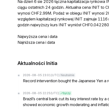
Na dzień 6 sie 2026 łączna kapitalizacja rynkow
ciągu ostatnich 24 godzin. Aktualna cena INIT t
wynosi CHF2.99M. Podaż w obiegu INIT wynosi 2
względem kapitalizacji rynkowej INIT zajmuje 1116 
godzin najwyższy kurs INIT wyniósł CHF0.04228
Najwyższa cena i data
Najniższa cena i data
Aktualności Initia
2026-08-05 23:01
(UTC)
Neutralnie
Record intervention bought the Japanese Yen a r
2026-08-05 22:25
(UTC)
byczy
Brazil’s central bank cut its key interest rate by a
showed economic growth moderating and inflati