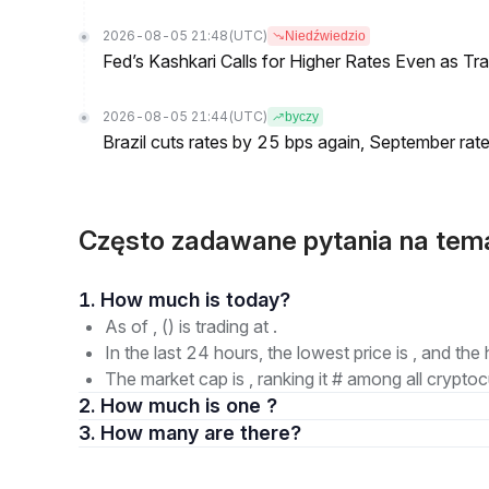
2026-08-05 21:48
(UTC)
Niedźwiedzio
Fed’s Kashkari Calls for Higher Rates Even as T
2026-08-05 21:44
(UTC)
byczy
Brazil cuts rates by 25 bps again, September rate
Często zadawane pytania na temat
1. How much is today?
As of , () is trading at .
In the last 24 hours, the lowest price is , and the 
The market cap is , ranking it # among all cryptoc
2. How much is one ?
3. How many are there?