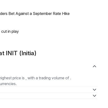
raders Bet Against a September Rate Hike
 cut in play
 INIT (Initia)
highest price is , with a trading volume of .
urrencies.