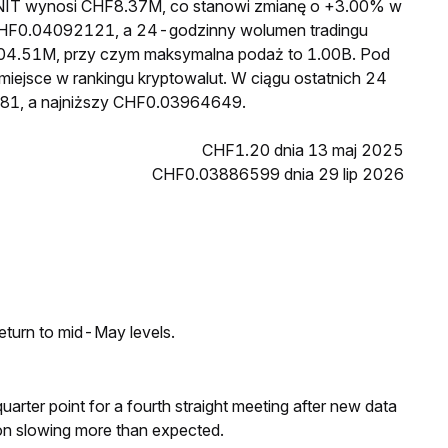
a INIT wynosi CHF8.37M, co stanowi zmianę o +3.00% w
o CHF0.04092121, a 24-godzinny wolumen tradingu
04.51M, przy czym maksymalna podaż to 1.00B. Pod
miejsce w rankingu kryptowalut. W ciągu ostatnich 24
081, a najniższy CHF0.03964649.
CHF1.20 dnia 13 maj 2025
CHF0.03886599 dnia 29 lip 2026
eturn to mid-May levels.
 quarter point for a fourth straight meeting after new data
on slowing more than expected.