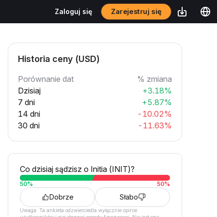
Zarejestruj się
Zaloguj się
Historia ceny (USD)
Porównanie dat
% zmiana
Dzisiaj
+3.18%
7 dni
+5.87%
14 dni
-10.02%
30 dni
-11.63%
Co dzisiaj sądzisz o Initia (INIT)?
50
%
50
%
Dobrze
Słabo
Uwaga: Ta ankieta odzwierciedla wyłącznie opinie