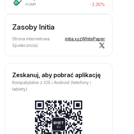
-2.30%
PUMP
Zasoby Initia
Strona internetowa
initia.xyz
WhitePaper
Społeczność
Zeskanuj, aby pobrać aplikację
Kompatybilne z iOS i Android (telefony i
tablety)