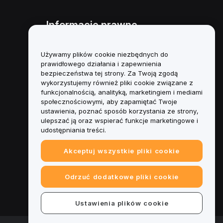
Informacje prawne
Polityka dotycząca konfliktu
interesów
Używamy plików cookie niezbędnych do
prawidłowego działania i zapewnienia
Podsumowanie polityki
bezpieczeństwa tej strony. Za Twoją zgodą
powiernictwa i zarządzania
wykorzystujemy również pliki cookie związane z
funkcjonalnością, analityką, marketingiem i mediami
Informacje ESG
społecznościowymi, aby zapamiętać Twoje
ustawienia, poznać sposób korzystania ze strony,
Biuletyny informacyjne
ulepszać ją oraz wspierać funkcje marketingowe i
kryptoaktywów
udostępniania treści.
Akceptuj wszystkie pliki cookie
Odrzuć dodatkowe pliki cookie
Ustawienia plików cookie