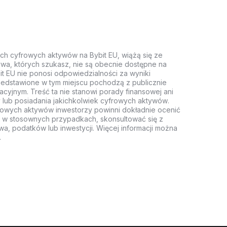
ych cyfrowych aktywów na Bybit EU, wiążą się ze
wa, których szukasz, nie są obecnie dostępne na
it EU nie ponosi odpowiedzialności za wyniki
rzedstawione w tym miejscu pochodzą z publicznie
acyjnym. Treść ta nie stanowi porady finansowej ani
 lub posiadania jakichkolwiek cyfrowych aktywów.
rowych aktywów inwestorzy powinni dokładnie ocenić
z, w stosownych przypadkach, skonsultować się z
wa, podatków lub inwestycji. Więcej informacji można
.