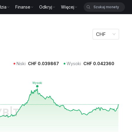
zia
Finanse
Odkryj
Więcej
CHF
Niski
CHF
0.039867
Wysoki
CHF
0.042360