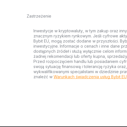
Zastrzeżenie
Inwestycje w kryptowaluty, w tym zakup oraz inn
znacznym ryzykiem rynkowym. Jeśli cyfrowe akty
Bybit EU, mogą zostać dodane w przyszłości. Byb
inwestycyjne. Informacje o cenach i inne dane p
dostępnych źródeł i służą wyłącznie celom inform
żadnej rekomendacji lub oferty kupna, sprzedaży
Przed rozpoczęciem handlu lub posiadaniem cyf
swoją sytuację finansową i tolerancję ryzyka ora
wykwalifikowanymi specjalistami w dziedzinie pra
znaleźć w
Warunkach świadczenia usług Bybit EU