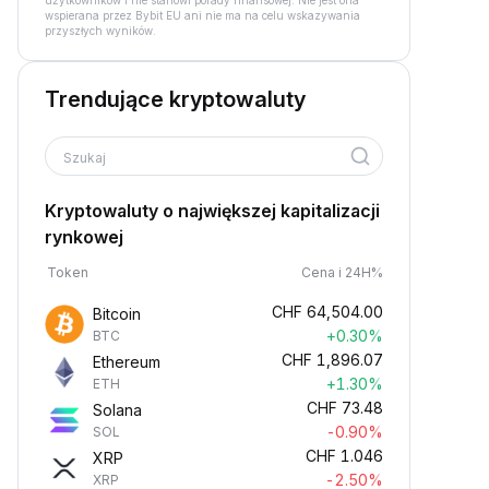
użytkowników i nie stanowi porady finansowej. Nie jest ona
wspierana przez Bybit EU ani nie ma na celu wskazywania
przyszłych wyników.
Trendujące kryptowaluty
Szukaj
Kryptowaluty o największej kapitalizacji
rynkowej
Token
Cena i 24H%
CHF
64,504.00
Bitcoin
+0.30%
BTC
CHF
1,896.07
Ethereum
+1.30%
ETH
CHF
73.48
Solana
-0.90%
SOL
CHF
1.046
XRP
-2.50%
XRP