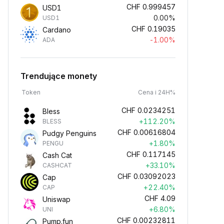
CHF
0.999457
USD1
0.00%
USD1
CHF
0.19035
Cardano
-1.00%
ADA
Trendujące monety
Token
Cena i 24H%
CHF
0.0234251
Bless
+112.20%
BLESS
CHF
0.00616804
Pudgy Penguins
+1.80%
PENGU
CHF
0.117145
Cash Cat
+33.10%
CASHCAT
CHF
0.03092023
Cap
+22.40%
CAP
CHF
4.09
Uniswap
+6.80%
UNI
CHF
0.00232811
Pump.fun