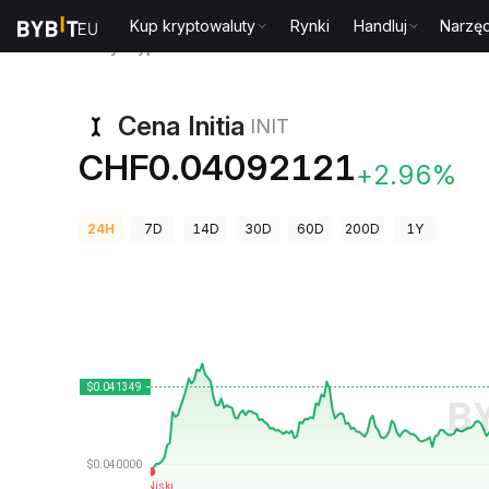
Kup kryptowaluty
Rynki
Handluj
Narzęd
Ceny kryptowalut
Cena Initia INIT
Cena Initia
INIT
CHF0.04092121
+2.96%
24H
7D
14D
30D
60D
200D
1Y