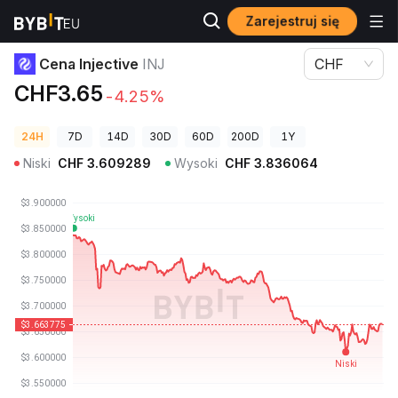
Zarejestruj się
Ceny kryptowalut
Cena Injective INJ
Cena Injective
INJ
CHF
CHF3.65
-4.25%
24H
7D
14D
30D
60D
200D
1Y
Niski
CHF
3.609289
Wysoki
CHF
3.836064