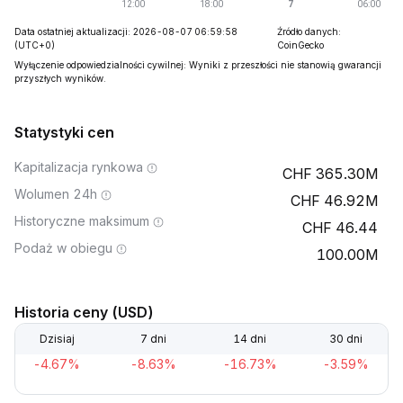
Data ostatniej aktualizacji: 2026-08-07 06:59:58
Źródło danych:
(UTC+0)
CoinGecko
Wyłączenie odpowiedzialności cywilnej: Wyniki z przeszłości nie stanowią gwarancji
przyszłych wyników.
Statystyki cen
Kapitalizacja rynkowa
365.30M
Wolumen 24h
46.92M
Historyczne maksimum
46.44
Podaż w obiegu
100.00M
Historia ceny (USD)
Dzisiaj
7 dni
14 dni
30 dni
-4.67%
-8.63%
-16.73%
-3.59%