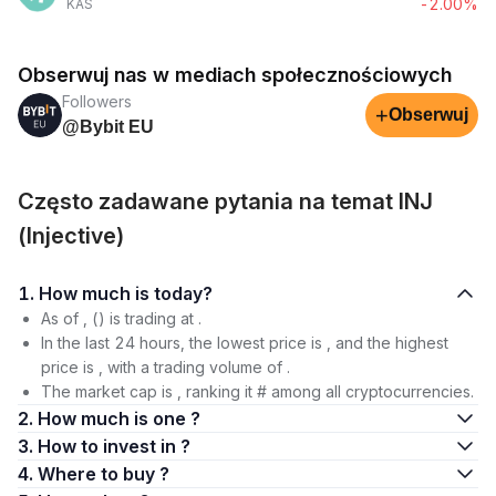
-2.00%
KAS
Obserwuj nas w mediach społecznościowych
Followers
+
Obserwuj
@Bybit EU
Często zadawane pytania na temat INJ
(Injective)
1. How much is today?
As of , () is trading at .
In the last 24 hours, the lowest price is , and the highest
price is , with a trading volume of .
The market cap is , ranking it # among all cryptocurrencies.
2. How much is one ?
3. How to invest in ?
4. Where to buy ?