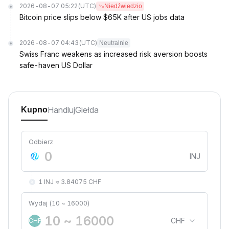
2026-08-07 05:22
(UTC)
Niedźwiedzio
Bitcoin price slips below $65K after US jobs data
2026-08-07 04:43
(UTC)
Neutralnie
Swiss Franc weakens as increased risk aversion boosts
safe-haven US Dollar
Handluj
Giełda
Kupno
Odbierz
INJ
1 INJ ≈ 3.84075 CHF
Wydaj (10 ~ 16000)
CHF
CHF