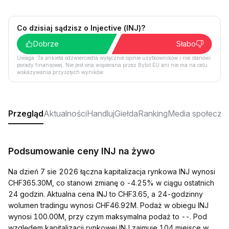
Co dzisiaj sądzisz o Injective (INJ)?
Dobrze
Słabo
Uwaga: Ta ankieta odzwierciedla wyłącznie opinie użytkowników i nie stanowi
porady finansowej. Nie jest ona wspierana przez Bybit EU ani nie ma na celu
wskazywania przyszłych wyników.
Przegląd
Aktualności
Handluj
Giełda
Ranking
Media społeczn
Podsumowanie ceny INJ na żywo
Na dzień 7 sie 2026 łączna kapitalizacja rynkowa INJ wynosi
CHF365.30M, co stanowi zmianę o -4.25% w ciągu ostatnich
24 godzin. Aktualna cena INJ to CHF3.65, a 24-godzinny
wolumen tradingu wynosi CHF46.92M. Podaż w obiegu INJ
wynosi 100.00M, przy czym maksymalna podaż to --. Pod
względem kapitalizacji rynkowej INJ zajmuje 104 miejsce w