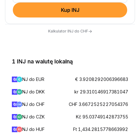
Kup INJ
→
Kalkulator INJ do CHF
1 INJ na walutę lokalną
INJ do EUR
€ 3.9208292006396683
INJ do DKK
kr 29.310146917381047
INJ do CHF
CHF 3.6672525227054376
INJ do CZK
Kč 95.03749142873755
INJ do HUF
Ft 1,434.2815778663992