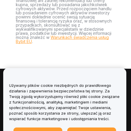
finansowej ani żadnej rekomendacji lub oferty
kupna, sprzedaży lub posiadania jakichkolwiek
cyfrowych aktywów. Przed rozpoczęciem handlu
lub posiadaniem cyfrowych aktywów inwestorzy
powinni dokładnie ocenić swoją sytuację
finansową i tolerancję ryzyka oraz, w stosownych
przypadkach, skonsultować się z
wykwalifikowanymi specjalistami w dziedzinie
prawa, podatków lub inwestycji. Więcej informacji
można znaleźć w
Warunkach świadczenia usług
Bybit EU
.
Informacje
Używamy plików cookie niezbędnych do prawidłowego
działania i zapewnienia bezpieczeństwa tej strony. Za
Usługi
Twoją zgodą wykorzystujemy również pliki cookie związane
z funkcjonalnością, analityką, marketingiem i mediami
społecznościowymi, aby zapamiętać Twoje ustawienia,
Obsługa Klienta
poznać sposób korzystania ze strony, ulepszać ją oraz
wspierać funkcje marketingowe i udostępniania treści.
Produkty