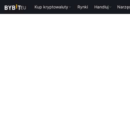
Kup kryptowaluty
Rynki
Handluj
Narzę