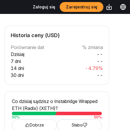
Zarejestruj się
Zaloguj się
Historia ceny (USD)
Porównanie dat
% zmiana
Dzisiaj
--
7 dni
--
14 dni
-4.79%
30 dni
--
Co dzisiaj sądzisz o Instabridge Wrapped
ETH (Radix) (XETH)?
50
%
50
%
Dobrze
Słabo