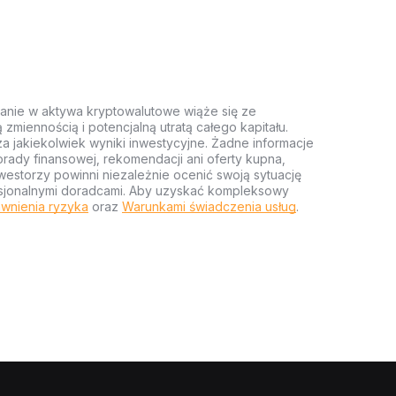
anie w aktywa kryptowalutowe wiąże się ze
miennością i potencjalną utratą całego kapitału.
za jakiekolwiek wyniki inwestycyjne. Żadne informacje
rady finansowej, rekomendacji ani oferty kupna,
estorzy powinni niezależnie ocenić swoją sytuację
ofesjonalnymi doradcami. Aby uzyskać kompleksowy
wnienia ryzyka
oraz
Warunkami świadczenia usług
.