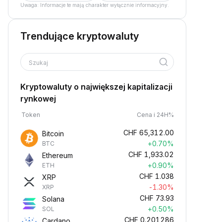
Uwaga: Informacje te mają charakter wyłącznie informacyjny.
Trendujące kryptowaluty
Szukaj
Kryptowaluty o największej kapitalizacji
rynkowej
Token
Cena i 24H%
CHF
65,312.00
Bitcoin
+0.70%
BTC
CHF
1,933.02
Ethereum
+0.90%
ETH
CHF
1.038
XRP
-1.30%
XRP
CHF
73.93
Solana
+0.50%
SOL
CHF
0.201286
Cardano