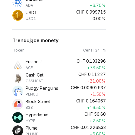
+6.70%
ADA
CHF
0.999715
USD1
0.00%
USD1
Trendujące monety
Token
Cena i 24H%
CHF
0.133296
Fusionist
+78.50%
ACE
CHF
0.11227
Cash Cat
-21.00%
CASHCAT
CHF
0.00602937
Pudgy Penguins
-1.50%
PENGU
CHF
0.164067
Block Street
+16.50%
BSB
CHF
56.60
Hyperliquid
+2.50%
HYPE
CHF
0.01226833
Plume
+6.80%
PLUME