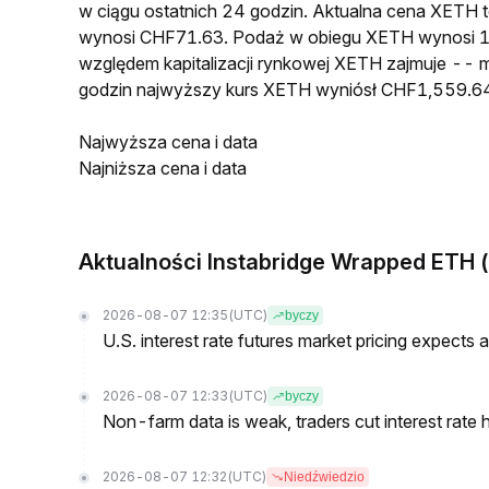
w ciągu ostatnich 24 godzin. Aktualna cena XETH
wynosi CHF71.63. Podaż w obiegu XETH wynosi 1
względem kapitalizacji rynkowej XETH zajmuje -- m
godzin najwyższy kurs XETH wyniósł CHF1,559.64
Najwyższa cena i data
Najniższa cena i data
Aktualności Instabridge Wrapped ETH 
2026-08-07 12:35
(UTC)
byczy
U.S. interest rate futures market pricing expects
2026-08-07 12:33
(UTC)
byczy
Non-farm data is weak, traders cut interest rate h
2026-08-07 12:32
(UTC)
Niedźwiedzio