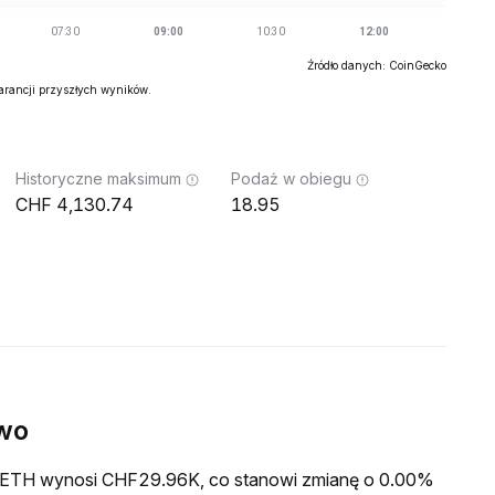
Źródło danych: CoinGecko
warancji przyszłych wyników.
Historyczne maksimum
Podaż w obiegu
4,130.74
18.95
wo
a XETH wynosi CHF29.96K, co stanowi zmianę o 0.00%