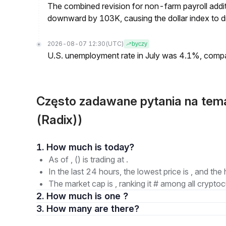
The combined revision for non-farm payroll addi
downward by 103K, causing the dollar index to dro
2026-08-07 12:30
(UTC)
byczy
U.S. unemployment rate in July was 4.1%, comp
Często zadawane pytania na tem
(Radix))
1. How much is today?
As of , () is trading at .
In the last 24 hours, the lowest price is , and the 
The market cap is , ranking it # among all cryptoc
2. How much is one ?
3. How many are there?