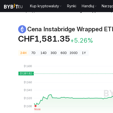
Kup kryptowaluty
Rynki
Handluj
Narzęd
Ceny kryptowalut
Cena Instabridge Wrapped ETH (
Cena Instabridge Wrapped ET
CHF1,581.35
+5.26%
24H
7D
14D
30D
60D
200D
1Y