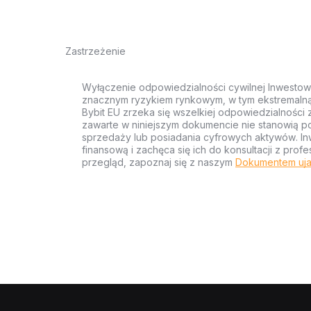
Zastrzeżenie
Wyłączenie odpowiedzialności cywilnej Inwestow
znacznym ryzykiem rynkowym, w tym ekstremalną z
Bybit EU zrzeka się wszelkiej odpowiedzialności 
zawarte w niniejszym dokumencie nie stanowią po
sprzedaży lub posiadania cyfrowych aktywów. Inw
finansową i zachęca się ich do konsultacji z pr
przegląd, zapoznaj się z naszym
Dokumentem uja