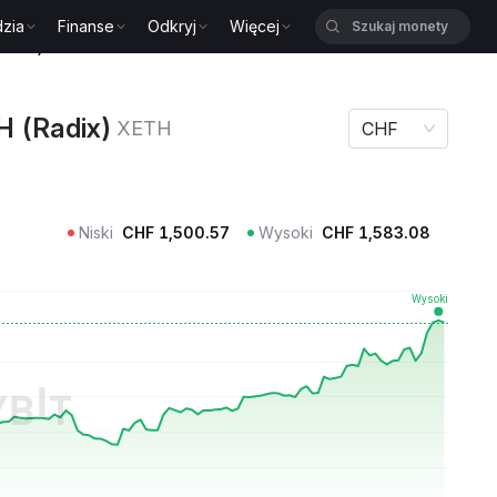
zia
Finanse
Odkryj
Więcej
Radix) XETH
H (Radix)
XETH
CHF
Niski
CHF
1,500.57
Wysoki
CHF
1,583.08