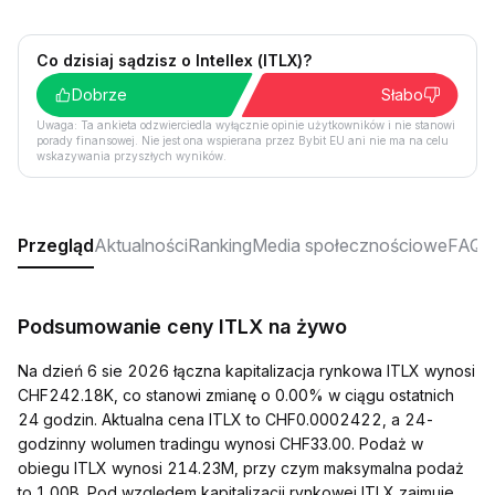
Co dzisiaj sądzisz o Intellex (ITLX)?
Dobrze
Słabo
Uwaga: Ta ankieta odzwierciedla wyłącznie opinie użytkowników i nie stanowi
porady finansowej. Nie jest ona wspierana przez Bybit EU ani nie ma na celu
wskazywania przyszłych wyników.
Przegląd
Aktualności
Ranking
Media społecznościowe
FAQ
Podsumowanie ceny ITLX na żywo
Na dzień 6 sie 2026 łączna kapitalizacja rynkowa ITLX wynosi
CHF242.18K, co stanowi zmianę o 0.00% w ciągu ostatnich
24 godzin. Aktualna cena ITLX to CHF0.0002422, a 24-
godzinny wolumen tradingu wynosi CHF33.00. Podaż w
obiegu ITLX wynosi 214.23M, przy czym maksymalna podaż
to 1.00B. Pod względem kapitalizacji rynkowej ITLX zajmuje