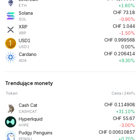
+1.80%
ETH
CHF
73.18
Solana
-0.90%
SOL
CHF
1.044
XRP
-1.50%
XRP
CHF
0.999568
USD1
0.00%
USD1
CHF
0.206414
Cardano
+9.30%
ADA
Trendujące monety
Token
Cena i 24H%
CHF
0.114908
Cash Cat
+31.10%
CASHCAT
CHF
55.67
Hyperliquid
-3.00%
HYPE
CHF
0.00610857
Pudgy Penguins
+0.70%
PENGU