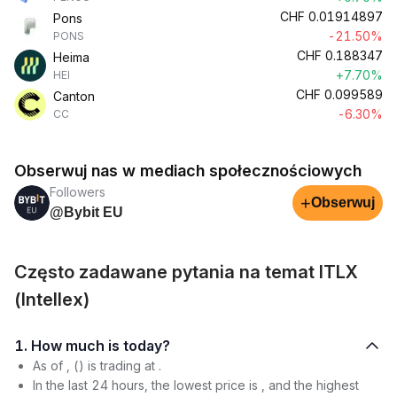
CHF
0.01914897
Pons
-21.50%
PONS
CHF
0.188347
Heima
+7.70%
HEI
CHF
0.099589
Canton
-6.30%
CC
Obserwuj nas w mediach społecznościowych
Followers
+
Obserwuj
@Bybit EU
Często zadawane pytania na temat ITLX
(Intellex)
1. How much is today?
As of , () is trading at .
In the last 24 hours, the lowest price is , and the highest