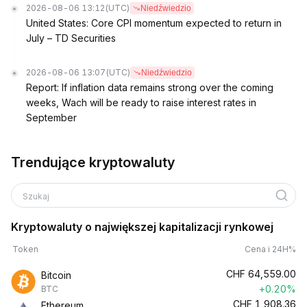
2026-08-06 13:12
(UTC)
Niedźwiedzio
United States: Core CPI momentum expected to return in
July – TD Securities
2026-08-06 13:07
(UTC)
Niedźwiedzio
Report: If inflation data remains strong over the coming
weeks, Wach will be ready to raise interest rates in
September
Trendujące kryptowaluty
Szukaj
Kryptowaluty o największej kapitalizacji rynkowej
Token
Cena i 24H%
CHF
64,559.00
Bitcoin
+0.20%
BTC
CHF
1,908.36
Ethereum