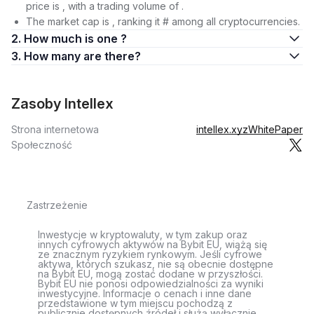
price is , with a trading volume of .
The market cap is , ranking it # among all cryptocurrencies.
2. How much is one ?
3. How many are there?
Zasoby Intellex
Strona internetowa
intellex.xyz
WhitePaper
Społeczność
Zastrzeżenie
Inwestycje w kryptowaluty, w tym zakup oraz
innych cyfrowych aktywów na Bybit EU, wiążą się
ze znacznym ryzykiem rynkowym. Jeśli cyfrowe
aktywa, których szukasz, nie są obecnie dostępne
na Bybit EU, mogą zostać dodane w przyszłości.
Bybit EU nie ponosi odpowiedzialności za wyniki
inwestycyjne. Informacje o cenach i inne dane
przedstawione w tym miejscu pochodzą z
publicznie dostępnych źródeł i służą wyłącznie