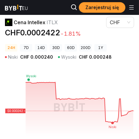
Zarejestruj się
Ceny kryptowalut
Cena Intellex ITLX
Cena Intellex
ITLX
CHF
CHF0.0002422
-1.81%
24H
7D
14D
30D
60D
200D
1Y
Niski
CHF
0.000240
Wysoki
CHF
0.000248