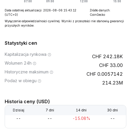
Data ostatniej aktualizacji: 2026-08-06 15:43:12
Źródło danych:
(UTC+0)
CoinGecko
Wyłączenie odpowiedzialności cywilnej: Wyniki z przeszłości nie stanowią gwarancji
przyszłych wyników.
Statystyki cen
Kapitalizacja rynkowa
242.18K
Wolumen 24h
33.00
Historyczne maksimum
0.0057142
Podaż w obiegu
214.23M
Historia ceny (USD)
Dzisiaj
7 dni
14 dni
30 dni
--
--
-15.08%
--