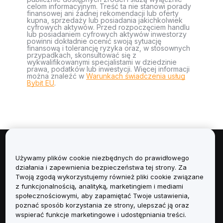
celom informacyjnym. Treść ta nie stanowi porady
finansowej ani żadnej rekomendacji lub oferty
kupna, sprzedaży lub posiadania jakichkolwiek
cyfrowych aktywów. Przed rozpoczęciem handlu
lub posiadaniem cyfrowych aktywów inwestorzy
powinni dokładnie ocenić swoją sytuację
finansową i tolerancję ryzyka oraz, w stosownych
przypadkach, skonsultować się z
wykwalifikowanymi specjalistami w dziedzinie
prawa, podatków lub inwestycji. Więcej informacji
można znaleźć w
Warunkach świadczenia usług
Bybit EU
.
Informacje
Używamy plików cookie niezbędnych do prawidłowego
działania i zapewnienia bezpieczeństwa tej strony. Za
Usługi
Twoją zgodą wykorzystujemy również pliki cookie związane
z funkcjonalnością, analityką, marketingiem i mediami
społecznościowymi, aby zapamiętać Twoje ustawienia,
Obsługa Klienta
poznać sposób korzystania ze strony, ulepszać ją oraz
wspierać funkcje marketingowe i udostępniania treści.